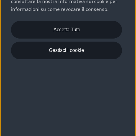
consultare la nostra Informativa sui cookie per
Scelta :plus, significa affidarsi ad un prodotto che viene
informazioni su come revocare il consenso.
sottoposto a 110 controlli approfonditi e coperto da
garanzia fino a 4 anni per una maggiore tutela del tuo
acquisto.
Accetta Tutti
Gestisci i cookie
Usato elettrico e ibrido:
efficienza e risparmio
Scegli l’usato elettrico o ibrido e giova dei numerosi
vantaggi che ti assicurano:
›
le auto usate elettriche offrono una guida silenziosa,
costi di gestione ridotti e zero emissioni locali,
›
mentre le auto usate ibride combinano efficienza e