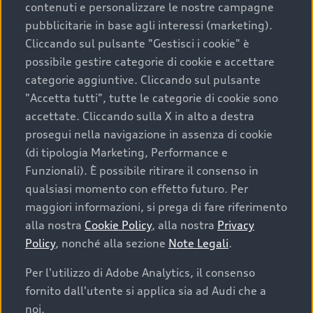
contenuti e personalizzare le nostre campagne
pubblicitarie in base agli interessi (marketing).
Scegliere un’auto usata è una decisione che coniuga
Cliccando sul pulsante "Gestisci i cookie" è
convenienza, affidabilità e sostenibilità. Per fare un
possibile gestire categorie di cookie e accettare
acquisto sicuro, è essenziale considerare aspetti
categorie aggiuntive. Cliccando sul pulsante
determinanti come la garanzia inclusa e l’affidabilità del
"Accetta tutti", tutte le categorie di cookie sono
marchio. Audi offre l’auto usata perfetta tramite Audi
accettate. Cliccando sulla X in alto a destra
Prima Scelta :plus
prosegui nella navigazione in assenza di cookie
(di tipologia Marketing, Performance e
Funzionali). È possibile ritirare il consenso in
qualsiasi momento con effetto futuro. Per
Cosa sapere prima di
maggiori informazioni, si prega di fare riferimento
acquistare la tua prossima
alla nostra
Cookie Policy
, alla nostra
Privacy
Policy
, nonché alla sezione
Note Legali
.
auto
Per l'utilizzo di Adobe Analytics, il consenso
fornito dall'utente si applica sia ad Audi che a
I requisiti fondamentali da considerare prima di
acquistare un’auto usata, oltre al prezzo e all'aspetto,
noi.