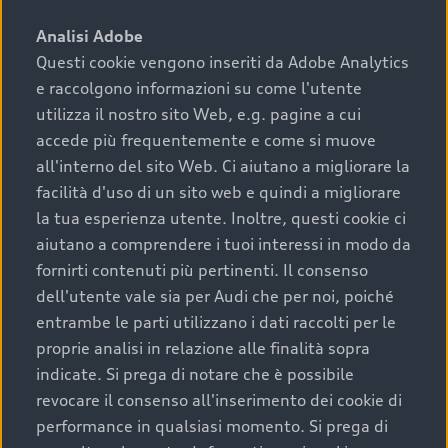
sono:
Analisi Adobe
Questi cookie vengono inseriti da Adobe Analytics
›
chilometraggio: un valore contenuto corrisponde a
e raccolgono informazioni su come l'utente
uno stato migliore del veicolo e a una maggiore
durata nel tempo;
utilizza il nostro sito Web, e.g. pagine a cui
accede più frequentemente e come si muove
›
cronologia dei tagliandi: una documentazione
all'interno del sito Web. Ci aiutano a migliorare la
completa della vettura certifica una manutenzione
facilità d'uso di un sito web e quindi a migliorare
costante e accurata;
la tua esperienza utente. Inoltre, questi cookie ci
›
condizioni della carrozzeria e degli interni: una
aiutano a comprendere i tuoi interessi in modo da
buona conservazione evidenzia cura e attenzione del
fornirti contenuti più pertinenti. Il consenso
precedente proprietario;
dell'utente vale sia per Audi che per noi, poiché
entrambe le parti utilizzano i dati raccolti per le
›
efficienza meccanica: motore, trasmissione e
proprie analisi in relazione alle finalità sopra
componenti principali in ottimo stato garantiscono
indicate. Si prega di notare che è possibile
prestazioni affidabili e sicure.
revocare il consenso all'inserimento dei cookie di
Acquistare un’auto usata in una Concessionaria ufficiale
performance in qualsiasi momento. Si prega di
Audi che offre l’usato garantito tramite Audi Prima