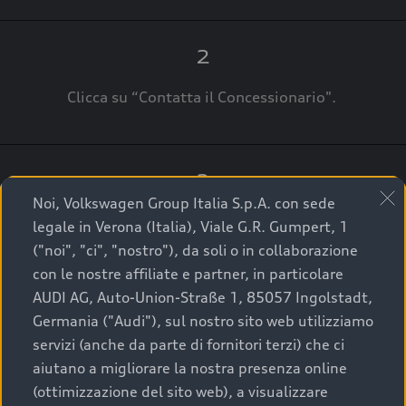
2
Clicca su “Contatta il Concessionario".
3
Noi, Volkswagen Group Italia S.p.A. con sede
A breve verrai ricontattato dal Customer Care
legale in Verona (Italia), Viale G.R. Gumpert, 1
Audi Center o direttamente dal Concessionario
("noi", "ci", "nostro"), da soli o in collaborazione
che ti supporterà per finalizzare la tua richiesta.
con le nostre affiliate e partner, in particolare
AUDI AG, Auto-Union-Straße 1, 85057 Ingolstadt,
Germania ("Audi"), sul nostro sito web utilizziamo
servizi (anche da parte di fornitori terzi) che ci
La qualità di acquistare
aiutano a migliorare la nostra presenza online
(ottimizzazione del sito web), a visualizzare
un’auto usata Audi