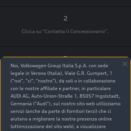
2
Clicca su “Contatta il Concessionario".
3
Noi, Volkswagen Group Italia S.p.A. con sede
A breve verrai ricontattato dal Customer Care
legale in Verona (Italia), Viale G.R. Gumpert, 1
Audi Center o direttamente dal Concessionario
("noi", "ci", "nostro"), da soli o in collaborazione
che ti supporterà per finalizzare la tua richiesta.
con le nostre affiliate e partner, in particolare
AUDI AG, Auto-Union-Straße 1, 85057 Ingolstadt,
Germania ("Audi"), sul nostro sito web utilizziamo
servizi (anche da parte di fornitori terzi) che ci
La qualità di acquistare
aiutano a migliorare la nostra presenza online
(ottimizzazione del sito web), a visualizzare
un’auto usata Audi