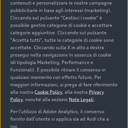
contenuti e personalizzare le nostre campagne
pubblicitarie in base agli interessi (marketing).
Scegliere un’auto usata è una decisione che coniuga
Cliccando sul pulsante "Gestisci i cookie" è
convenienza, affidabilità e sostenibilità. Per fare un
possibile gestire categorie di cookie e accettare
acquisto sicuro, è essenziale considerare aspetti
categorie aggiuntive. Cliccando sul pulsante
determinanti come la garanzia inclusa e l’affidabilità del
"Accetta tutti", tutte le categorie di cookie sono
marchio. Audi offre l’auto usata perfetta tramite Audi
accettate. Cliccando sulla X in alto a destra
Prima Scelta :plus
prosegui nella navigazione in assenza di cookie
(di tipologia Marketing, Performance e
Funzionali). È possibile ritirare il consenso in
qualsiasi momento con effetto futuro. Per
Cosa sapere prima di
maggiori informazioni, si prega di fare riferimento
acquistare la tua prossima
alla nostra
Cookie Policy
, alla nostra
Privacy
Policy
, nonché alla sezione
Note Legali
.
auto
Per l'utilizzo di Adobe Analytics, il consenso
fornito dall'utente si applica sia ad Audi che a
I requisiti fondamentali da considerare prima di
acquistare un’auto usata, oltre al prezzo e all'aspetto,
noi.