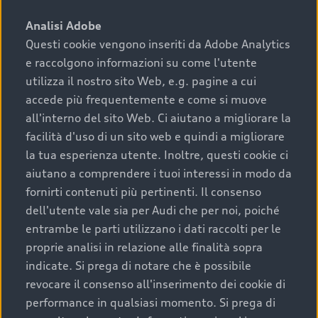
sono:
Analisi Adobe
Questi cookie vengono inseriti da Adobe Analytics
›
chilometraggio: un valore contenuto corrisponde a
e raccolgono informazioni su come l'utente
uno stato migliore del veicolo e a una maggiore
durata nel tempo;
utilizza il nostro sito Web, e.g. pagine a cui
accede più frequentemente e come si muove
›
cronologia dei tagliandi: una documentazione
all'interno del sito Web. Ci aiutano a migliorare la
completa della vettura certifica una manutenzione
facilità d'uso di un sito web e quindi a migliorare
costante e accurata;
la tua esperienza utente. Inoltre, questi cookie ci
›
condizioni della carrozzeria e degli interni: una
aiutano a comprendere i tuoi interessi in modo da
buona conservazione evidenzia cura e attenzione del
fornirti contenuti più pertinenti. Il consenso
precedente proprietario;
dell'utente vale sia per Audi che per noi, poiché
entrambe le parti utilizzano i dati raccolti per le
›
efficienza meccanica: motore, trasmissione e
proprie analisi in relazione alle finalità sopra
componenti principali in ottimo stato garantiscono
indicate. Si prega di notare che è possibile
prestazioni affidabili e sicure.
revocare il consenso all'inserimento dei cookie di
Acquistare un’auto usata in una Concessionaria ufficiale
performance in qualsiasi momento. Si prega di
Audi che offre l’usato garantito tramite Audi Prima