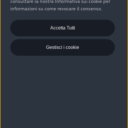
consultare la nostra Informativa sui cookie per
Scelta :plus, significa affidarsi ad un prodotto che viene
informazioni su come revocare il consenso.
sottoposto a 110 controlli approfonditi e coperto da
garanzia fino a 4 anni per una maggiore tutela del tuo
acquisto.
Accetta Tutti
Gestisci i cookie
Usato elettrico e ibrido:
efficienza e risparmio
Scegli l’usato elettrico o ibrido e giova dei numerosi
vantaggi che ti assicurano:
›
le auto usate elettriche offrono una guida silenziosa,
costi di gestione ridotti e zero emissioni locali,
›
mentre le auto usate ibride combinano efficienza e