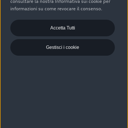
consultare la nostra Informativa sui cookie per
Scelta :plus, significa affidarsi ad un prodotto che viene
informazioni su come revocare il consenso.
sottoposto a 110 controlli approfonditi e coperto da
garanzia fino a 4 anni per una maggiore tutela del tuo
acquisto.
Accetta Tutti
Gestisci i cookie
Usato elettrico e ibrido:
efficienza e risparmio
Scegli l’usato elettrico o ibrido e giova dei numerosi
vantaggi che ti assicurano:
›
le auto usate elettriche offrono una guida silenziosa,
costi di gestione ridotti e zero emissioni locali,
›
mentre le auto usate ibride combinano efficienza e