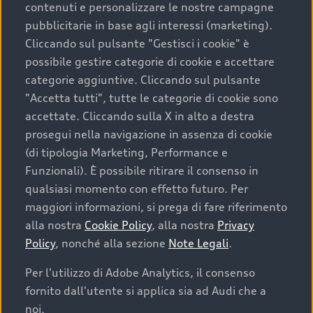
contenuti e personalizzare le nostre campagne
pubblicitarie in base agli interessi (marketing).
Scegliere un’auto usata è una decisione che coniuga
Cliccando sul pulsante "Gestisci i cookie" è
convenienza, affidabilità e sostenibilità. Per fare un
possibile gestire categorie di cookie e accettare
acquisto sicuro, è essenziale considerare aspetti
categorie aggiuntive. Cliccando sul pulsante
determinanti come la garanzia inclusa e l’affidabilità del
"Accetta tutti", tutte le categorie di cookie sono
marchio. Audi offre l’auto usata perfetta tramite Audi
accettate. Cliccando sulla X in alto a destra
Prima Scelta :plus
prosegui nella navigazione in assenza di cookie
(di tipologia Marketing, Performance e
Funzionali). È possibile ritirare il consenso in
qualsiasi momento con effetto futuro. Per
Cosa sapere prima di
maggiori informazioni, si prega di fare riferimento
acquistare la tua prossima
alla nostra
Cookie Policy
, alla nostra
Privacy
Policy
, nonché alla sezione
Note Legali
.
auto
Per l'utilizzo di Adobe Analytics, il consenso
fornito dall'utente si applica sia ad Audi che a
I requisiti fondamentali da considerare prima di
acquistare un’auto usata, oltre al prezzo e all'aspetto,
noi.