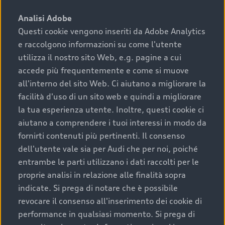
sono:
Analisi Adobe
Questi cookie vengono inseriti da Adobe Analytics
›
chilometraggio: un valore contenuto corrisponde a
e raccolgono informazioni su come l'utente
uno stato migliore del veicolo e a una maggiore
durata nel tempo;
utilizza il nostro sito Web, e.g. pagine a cui
accede più frequentemente e come si muove
›
cronologia dei tagliandi: una documentazione
all'interno del sito Web. Ci aiutano a migliorare la
completa della vettura certifica una manutenzione
facilità d'uso di un sito web e quindi a migliorare
costante e accurata;
la tua esperienza utente. Inoltre, questi cookie ci
›
condizioni della carrozzeria e degli interni: una
aiutano a comprendere i tuoi interessi in modo da
buona conservazione evidenzia cura e attenzione del
fornirti contenuti più pertinenti. Il consenso
precedente proprietario;
dell'utente vale sia per Audi che per noi, poiché
entrambe le parti utilizzano i dati raccolti per le
›
efficienza meccanica: motore, trasmissione e
proprie analisi in relazione alle finalità sopra
componenti principali in ottimo stato garantiscono
indicate. Si prega di notare che è possibile
prestazioni affidabili e sicure.
revocare il consenso all'inserimento dei cookie di
Acquistare un’auto usata in una Concessionaria ufficiale
performance in qualsiasi momento. Si prega di
Audi che offre l’usato garantito tramite Audi Prima