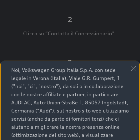
2
Clicca su “Contatta il Concessionario".
3
Noi, Volkswagen Group Italia S.p.A. con sede
A breve verrai ricontattato dal Customer Care
legale in Verona (Italia), Viale G.R. Gumpert, 1
Audi Center o direttamente dal Concessionario
("noi", "ci", "nostro"), da soli o in collaborazione
che ti supporterà per finalizzare la tua richiesta.
con le nostre affiliate e partner, in particolare
AUDI AG, Auto-Union-Straße 1, 85057 Ingolstadt,
Germania ("Audi"), sul nostro sito web utilizziamo
servizi (anche da parte di fornitori terzi) che ci
La qualità di acquistare
aiutano a migliorare la nostra presenza online
(ottimizzazione del sito web), a visualizzare
un’auto usata Audi