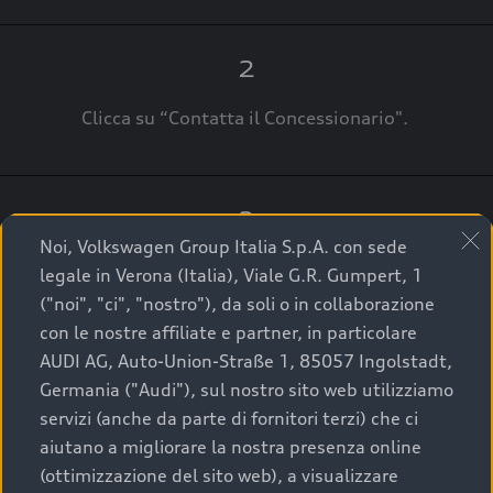
2
Clicca su “Contatta il Concessionario".
3
Noi, Volkswagen Group Italia S.p.A. con sede
A breve verrai ricontattato dal Customer Care
legale in Verona (Italia), Viale G.R. Gumpert, 1
Audi Center o direttamente dal Concessionario
("noi", "ci", "nostro"), da soli o in collaborazione
che ti supporterà per finalizzare la tua richiesta.
con le nostre affiliate e partner, in particolare
AUDI AG, Auto-Union-Straße 1, 85057 Ingolstadt,
Germania ("Audi"), sul nostro sito web utilizziamo
servizi (anche da parte di fornitori terzi) che ci
La qualità di acquistare
aiutano a migliorare la nostra presenza online
(ottimizzazione del sito web), a visualizzare
un’auto usata Audi