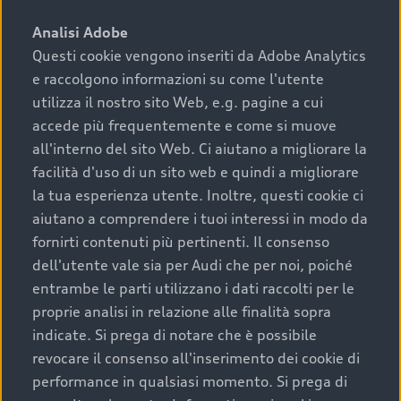
sono:
Analisi Adobe
Questi cookie vengono inseriti da Adobe Analytics
›
chilometraggio: un valore contenuto corrisponde a
e raccolgono informazioni su come l'utente
uno stato migliore del veicolo e a una maggiore
durata nel tempo;
utilizza il nostro sito Web, e.g. pagine a cui
accede più frequentemente e come si muove
›
cronologia dei tagliandi: una documentazione
all'interno del sito Web. Ci aiutano a migliorare la
completa della vettura certifica una manutenzione
facilità d'uso di un sito web e quindi a migliorare
costante e accurata;
la tua esperienza utente. Inoltre, questi cookie ci
›
condizioni della carrozzeria e degli interni: una
aiutano a comprendere i tuoi interessi in modo da
buona conservazione evidenzia cura e attenzione del
fornirti contenuti più pertinenti. Il consenso
precedente proprietario;
dell'utente vale sia per Audi che per noi, poiché
entrambe le parti utilizzano i dati raccolti per le
›
efficienza meccanica: motore, trasmissione e
proprie analisi in relazione alle finalità sopra
componenti principali in ottimo stato garantiscono
indicate. Si prega di notare che è possibile
prestazioni affidabili e sicure.
revocare il consenso all'inserimento dei cookie di
Acquistare un’auto usata in una Concessionaria ufficiale
performance in qualsiasi momento. Si prega di
Audi che offre l’usato garantito tramite Audi Prima