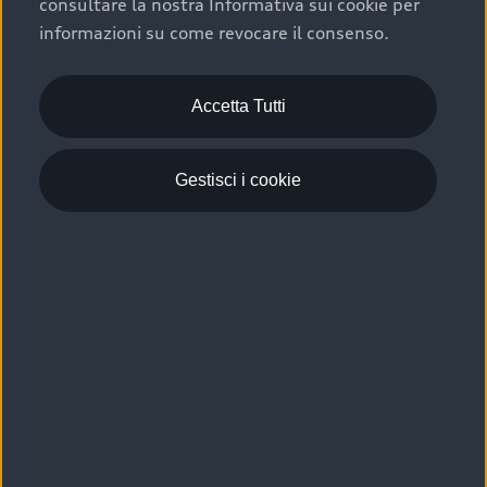
consultare la nostra Informativa sui cookie per
Scelta :plus, significa affidarsi ad un prodotto che viene
informazioni su come revocare il consenso.
sottoposto a 110 controlli approfonditi e coperto da
garanzia fino a 4 anni per una maggiore tutela del tuo
acquisto.
Accetta Tutti
Gestisci i cookie
Usato elettrico e ibrido:
efficienza e risparmio
Scegli l’usato elettrico o ibrido e giova dei numerosi
vantaggi che ti assicurano:
›
le auto usate elettriche offrono una guida silenziosa,
costi di gestione ridotti e zero emissioni locali,
›
mentre le auto usate ibride combinano efficienza e