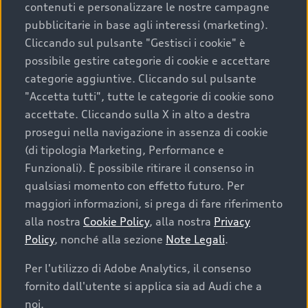
contenuti e personalizzare le nostre campagne
pubblicitarie in base agli interessi (marketing).
Scegliere un’auto usata è una decisione che coniuga
Cliccando sul pulsante "Gestisci i cookie" è
convenienza, affidabilità e sostenibilità. Per fare un
possibile gestire categorie di cookie e accettare
acquisto sicuro, è essenziale considerare aspetti
categorie aggiuntive. Cliccando sul pulsante
determinanti come la garanzia inclusa e l’affidabilità del
"Accetta tutti", tutte le categorie di cookie sono
marchio. Audi offre l’auto usata perfetta tramite Audi
accettate. Cliccando sulla X in alto a destra
Prima Scelta :plus
prosegui nella navigazione in assenza di cookie
(di tipologia Marketing, Performance e
Funzionali). È possibile ritirare il consenso in
qualsiasi momento con effetto futuro. Per
Cosa sapere prima di
maggiori informazioni, si prega di fare riferimento
acquistare la tua prossima
alla nostra
Cookie Policy
, alla nostra
Privacy
Policy
, nonché alla sezione
Note Legali
.
auto
Per l'utilizzo di Adobe Analytics, il consenso
fornito dall'utente si applica sia ad Audi che a
I requisiti fondamentali da considerare prima di
acquistare un’auto usata, oltre al prezzo e all'aspetto,
noi.