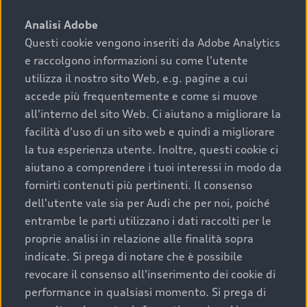
sono:
Analisi Adobe
Questi cookie vengono inseriti da Adobe Analytics
›
chilometraggio: un valore contenuto corrisponde a
e raccolgono informazioni su come l'utente
uno stato migliore del veicolo e a una maggiore
durata nel tempo;
utilizza il nostro sito Web, e.g. pagine a cui
accede più frequentemente e come si muove
›
cronologia dei tagliandi: una documentazione
all'interno del sito Web. Ci aiutano a migliorare la
completa della vettura certifica una manutenzione
facilità d'uso di un sito web e quindi a migliorare
costante e accurata;
la tua esperienza utente. Inoltre, questi cookie ci
›
condizioni della carrozzeria e degli interni: una
aiutano a comprendere i tuoi interessi in modo da
buona conservazione evidenzia cura e attenzione del
fornirti contenuti più pertinenti. Il consenso
precedente proprietario;
dell'utente vale sia per Audi che per noi, poiché
entrambe le parti utilizzano i dati raccolti per le
›
efficienza meccanica: motore, trasmissione e
proprie analisi in relazione alle finalità sopra
componenti principali in ottimo stato garantiscono
indicate. Si prega di notare che è possibile
prestazioni affidabili e sicure.
revocare il consenso all'inserimento dei cookie di
Acquistare un’auto usata in una Concessionaria ufficiale
performance in qualsiasi momento. Si prega di
Audi che offre l’usato garantito tramite Audi Prima