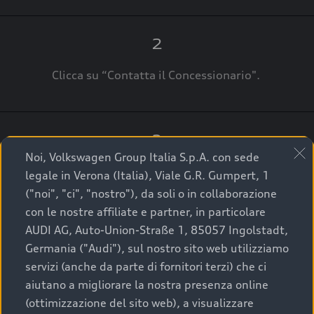
2
Clicca su “Contatta il Concessionario".
3
Noi, Volkswagen Group Italia S.p.A. con sede
A breve verrai ricontattato dal Customer Care
legale in Verona (Italia), Viale G.R. Gumpert, 1
Audi Center o direttamente dal Concessionario
("noi", "ci", "nostro"), da soli o in collaborazione
che ti supporterà per finalizzare la tua richiesta.
con le nostre affiliate e partner, in particolare
AUDI AG, Auto-Union-Straße 1, 85057 Ingolstadt,
Germania ("Audi"), sul nostro sito web utilizziamo
servizi (anche da parte di fornitori terzi) che ci
La qualità di acquistare
aiutano a migliorare la nostra presenza online
(ottimizzazione del sito web), a visualizzare
un’auto usata Audi