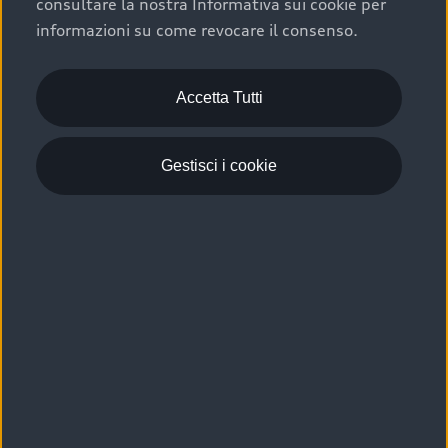
consultare la nostra Informativa sui cookie per
Scelta :plus, significa affidarsi ad un prodotto che viene
informazioni su come revocare il consenso.
sottoposto a 110 controlli approfonditi e coperto da
garanzia fino a 4 anni per una maggiore tutela del tuo
acquisto.
Accetta Tutti
Gestisci i cookie
Usato elettrico e ibrido:
efficienza e risparmio
Scegli l’usato elettrico o ibrido e giova dei numerosi
vantaggi che ti assicurano:
›
le auto usate elettriche offrono una guida silenziosa,
costi di gestione ridotti e zero emissioni locali,
›
mentre le auto usate ibride combinano efficienza e