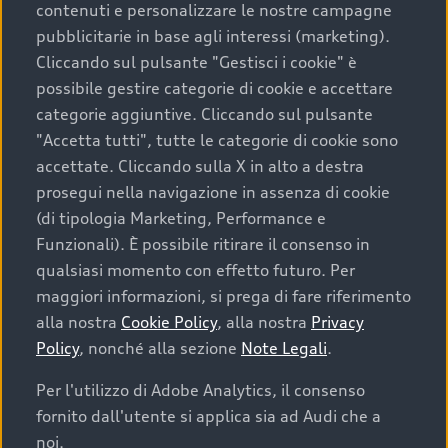
contenuti e personalizzare le nostre campagne
pubblicitarie in base agli interessi (marketing).
Scegliere un’auto usata è una decisione che coniuga
Cliccando sul pulsante "Gestisci i cookie" è
convenienza, affidabilità e sostenibilità. Per fare un
possibile gestire categorie di cookie e accettare
acquisto sicuro, è essenziale considerare aspetti
categorie aggiuntive. Cliccando sul pulsante
determinanti come la garanzia inclusa e l’affidabilità del
"Accetta tutti", tutte le categorie di cookie sono
marchio. Audi offre l’auto usata perfetta tramite Audi
accettate. Cliccando sulla X in alto a destra
Prima Scelta :plus
prosegui nella navigazione in assenza di cookie
(di tipologia Marketing, Performance e
Funzionali). È possibile ritirare il consenso in
qualsiasi momento con effetto futuro. Per
Cosa sapere prima di
maggiori informazioni, si prega di fare riferimento
acquistare la tua prossima
alla nostra
Cookie Policy
, alla nostra
Privacy
Policy
, nonché alla sezione
Note Legali
.
auto
Per l'utilizzo di Adobe Analytics, il consenso
fornito dall'utente si applica sia ad Audi che a
I requisiti fondamentali da considerare prima di
acquistare un’auto usata, oltre al prezzo e all'aspetto,
noi.