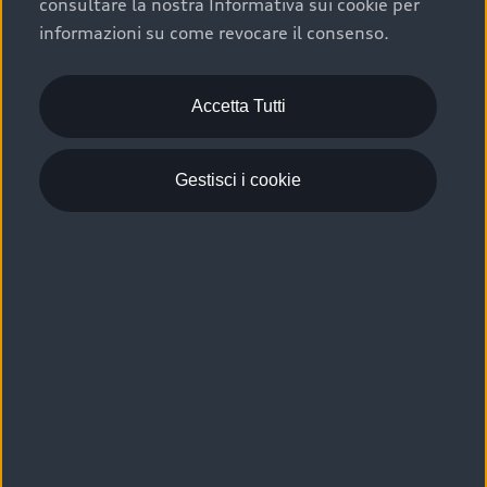
consultare la nostra Informativa sui cookie per
Scelta :plus, significa affidarsi ad un prodotto che viene
informazioni su come revocare il consenso.
sottoposto a 110 controlli approfonditi e coperto da
garanzia fino a 4 anni per una maggiore tutela del tuo
acquisto.
Accetta Tutti
Gestisci i cookie
Usato elettrico e ibrido:
efficienza e risparmio
Scegli l’usato elettrico o ibrido e giova dei numerosi
vantaggi che ti assicurano:
›
le auto usate elettriche offrono una guida silenziosa,
costi di gestione ridotti e zero emissioni locali,
›
mentre le auto usate ibride combinano efficienza e