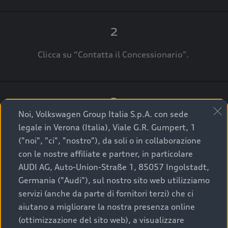
2
Clicca su “Contatta il Concessionario".
3
Noi, Volkswagen Group Italia S.p.A. con sede
A breve verrai ricontattato dal Customer Care
legale in Verona (Italia), Viale G.R. Gumpert, 1
Audi Center o direttamente dal Concessionario
("noi", "ci", "nostro"), da soli o in collaborazione
che ti supporterà per finalizzare la tua richiesta.
con le nostre affiliate e partner, in particolare
AUDI AG, Auto-Union-Straße 1, 85057 Ingolstadt,
Germania ("Audi"), sul nostro sito web utilizziamo
servizi (anche da parte di fornitori terzi) che ci
La qualità di acquistare
aiutano a migliorare la nostra presenza online
(ottimizzazione del sito web), a visualizzare
un’auto usata Audi