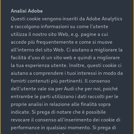
sono:
Analisi Adobe
Questi cookie vengono inseriti da Adobe Analytics
›
chilometraggio: un valore contenuto corrisponde a
e raccolgono informazioni su come l'utente
uno stato migliore del veicolo e a una maggiore
durata nel tempo;
utilizza il nostro sito Web, e.g. pagine a cui
accede più frequentemente e come si muove
›
cronologia dei tagliandi: una documentazione
all'interno del sito Web. Ci aiutano a migliorare la
completa della vettura certifica una manutenzione
facilità d'uso di un sito web e quindi a migliorare
costante e accurata;
la tua esperienza utente. Inoltre, questi cookie ci
›
condizioni della carrozzeria e degli interni: una
aiutano a comprendere i tuoi interessi in modo da
buona conservazione evidenzia cura e attenzione del
fornirti contenuti più pertinenti. Il consenso
precedente proprietario;
dell'utente vale sia per Audi che per noi, poiché
entrambe le parti utilizzano i dati raccolti per le
›
efficienza meccanica: motore, trasmissione e
proprie analisi in relazione alle finalità sopra
componenti principali in ottimo stato garantiscono
indicate. Si prega di notare che è possibile
prestazioni affidabili e sicure.
revocare il consenso all'inserimento dei cookie di
Acquistare un’auto usata in una Concessionaria ufficiale
performance in qualsiasi momento. Si prega di
Audi che offre l’usato garantito tramite Audi Prima