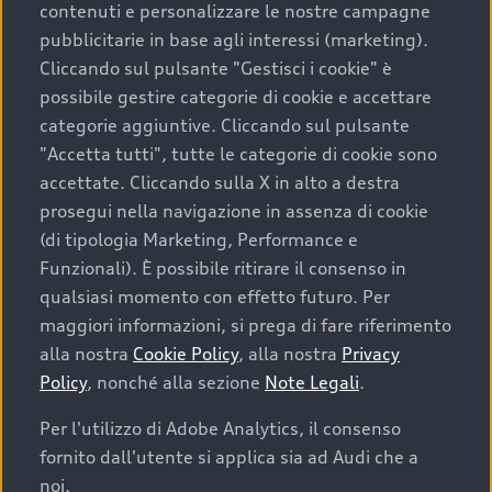
contenuti e personalizzare le nostre campagne
pubblicitarie in base agli interessi (marketing).
Scegliere un’auto usata è una decisione che coniuga
Cliccando sul pulsante "Gestisci i cookie" è
convenienza, affidabilità e sostenibilità. Per fare un
possibile gestire categorie di cookie e accettare
acquisto sicuro, è essenziale considerare aspetti
categorie aggiuntive. Cliccando sul pulsante
determinanti come la garanzia inclusa e l’affidabilità del
"Accetta tutti", tutte le categorie di cookie sono
marchio. Audi offre l’auto usata perfetta tramite Audi
accettate. Cliccando sulla X in alto a destra
Prima Scelta :plus
prosegui nella navigazione in assenza di cookie
(di tipologia Marketing, Performance e
Funzionali). È possibile ritirare il consenso in
qualsiasi momento con effetto futuro. Per
Cosa sapere prima di
maggiori informazioni, si prega di fare riferimento
acquistare la tua prossima
alla nostra
Cookie Policy
, alla nostra
Privacy
Policy
, nonché alla sezione
Note Legali
.
auto
Per l'utilizzo di Adobe Analytics, il consenso
fornito dall'utente si applica sia ad Audi che a
I requisiti fondamentali da considerare prima di
acquistare un’auto usata, oltre al prezzo e all'aspetto,
noi.