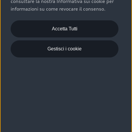
consultare la nostra Informativa sui cookie per
Scelta :plus, significa affidarsi ad un prodotto che viene
informazioni su come revocare il consenso.
sottoposto a 110 controlli approfonditi e coperto da
garanzia fino a 4 anni per una maggiore tutela del tuo
acquisto.
Accetta Tutti
Gestisci i cookie
Usato elettrico e ibrido:
efficienza e risparmio
Scegli l’usato elettrico o ibrido e giova dei numerosi
vantaggi che ti assicurano:
›
le auto usate elettriche offrono una guida silenziosa,
costi di gestione ridotti e zero emissioni locali,
›
mentre le auto usate ibride combinano efficienza e