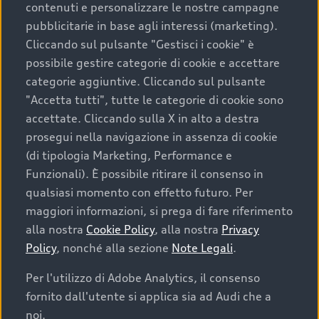
contenuti e personalizzare le nostre campagne
pubblicitarie in base agli interessi (marketing).
Scegliere un’auto usata è una decisione che coniuga
Cliccando sul pulsante "Gestisci i cookie" è
convenienza, affidabilità e sostenibilità. Per fare un
possibile gestire categorie di cookie e accettare
acquisto sicuro, è essenziale considerare aspetti
categorie aggiuntive. Cliccando sul pulsante
determinanti come la garanzia inclusa e l’affidabilità del
"Accetta tutti", tutte le categorie di cookie sono
marchio. Audi offre l’auto usata perfetta tramite Audi
accettate. Cliccando sulla X in alto a destra
Prima Scelta :plus
prosegui nella navigazione in assenza di cookie
(di tipologia Marketing, Performance e
Funzionali). È possibile ritirare il consenso in
qualsiasi momento con effetto futuro. Per
Cosa sapere prima di
maggiori informazioni, si prega di fare riferimento
acquistare la tua prossima
alla nostra
Cookie Policy
, alla nostra
Privacy
Policy
, nonché alla sezione
Note Legali
.
auto
Per l'utilizzo di Adobe Analytics, il consenso
fornito dall'utente si applica sia ad Audi che a
I requisiti fondamentali da considerare prima di
acquistare un’auto usata, oltre al prezzo e all'aspetto,
noi.