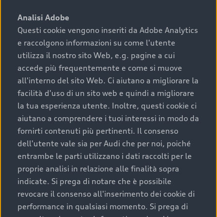
sono:
Analisi Adobe
Questi cookie vengono inseriti da Adobe Analytics
›
chilometraggio: un valore contenuto corrisponde a
e raccolgono informazioni su come l'utente
uno stato migliore del veicolo e a una maggiore
durata nel tempo;
utilizza il nostro sito Web, e.g. pagine a cui
accede più frequentemente e come si muove
›
cronologia dei tagliandi: una documentazione
all'interno del sito Web. Ci aiutano a migliorare la
completa della vettura certifica una manutenzione
facilità d'uso di un sito web e quindi a migliorare
costante e accurata;
la tua esperienza utente. Inoltre, questi cookie ci
›
condizioni della carrozzeria e degli interni: una
aiutano a comprendere i tuoi interessi in modo da
buona conservazione evidenzia cura e attenzione del
fornirti contenuti più pertinenti. Il consenso
precedente proprietario;
dell'utente vale sia per Audi che per noi, poiché
entrambe le parti utilizzano i dati raccolti per le
›
efficienza meccanica: motore, trasmissione e
proprie analisi in relazione alle finalità sopra
componenti principali in ottimo stato garantiscono
indicate. Si prega di notare che è possibile
prestazioni affidabili e sicure.
revocare il consenso all'inserimento dei cookie di
Acquistare un’auto usata in una Concessionaria ufficiale
performance in qualsiasi momento. Si prega di
Audi che offre l’usato garantito tramite Audi Prima