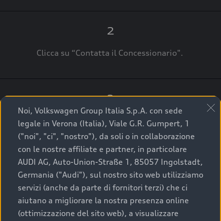
2
Clicca su “Contatta il Concessionario".
3
Noi, Volkswagen Group Italia S.p.A. con sede
A breve verrai ricontattato dal Customer Care
legale in Verona (Italia), Viale G.R. Gumpert, 1
Audi Center o direttamente dal Concessionario
("noi", "ci", "nostro"), da soli o in collaborazione
che ti supporterà per finalizzare la tua richiesta.
con le nostre affiliate e partner, in particolare
AUDI AG, Auto-Union-Straße 1, 85057 Ingolstadt,
Germania ("Audi"), sul nostro sito web utilizziamo
servizi (anche da parte di fornitori terzi) che ci
La qualità di acquistare
aiutano a migliorare la nostra presenza online
(ottimizzazione del sito web), a visualizzare
un’auto usata Audi