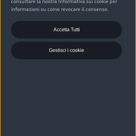
consultare la nostra Informativa sui cookie per
Scelta :plus, significa affidarsi ad un prodotto che viene
informazioni su come revocare il consenso.
sottoposto a 110 controlli approfonditi e coperto da
garanzia fino a 4 anni per una maggiore tutela del tuo
acquisto.
Accetta Tutti
Gestisci i cookie
Usato elettrico e ibrido:
efficienza e risparmio
Scegli l’usato elettrico o ibrido e giova dei numerosi
vantaggi che ti assicurano:
›
le auto usate elettriche offrono una guida silenziosa,
costi di gestione ridotti e zero emissioni locali,
›
mentre le auto usate ibride combinano efficienza e