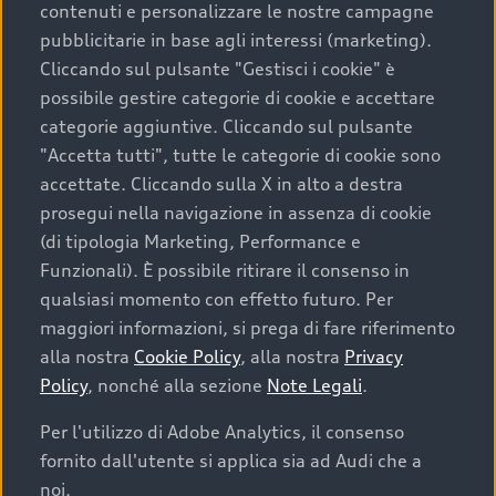
contenuti e personalizzare le nostre campagne
pubblicitarie in base agli interessi (marketing).
Scegliere un’auto usata è una decisione che coniuga
Cliccando sul pulsante "Gestisci i cookie" è
convenienza, affidabilità e sostenibilità. Per fare un
possibile gestire categorie di cookie e accettare
acquisto sicuro, è essenziale considerare aspetti
categorie aggiuntive. Cliccando sul pulsante
determinanti come la garanzia inclusa e l’affidabilità del
"Accetta tutti", tutte le categorie di cookie sono
marchio. Audi offre l’auto usata perfetta tramite Audi
accettate. Cliccando sulla X in alto a destra
Prima Scelta :plus
prosegui nella navigazione in assenza di cookie
(di tipologia Marketing, Performance e
Funzionali). È possibile ritirare il consenso in
qualsiasi momento con effetto futuro. Per
Cosa sapere prima di
maggiori informazioni, si prega di fare riferimento
acquistare la tua prossima
alla nostra
Cookie Policy
, alla nostra
Privacy
Policy
, nonché alla sezione
Note Legali
.
auto
Per l'utilizzo di Adobe Analytics, il consenso
fornito dall'utente si applica sia ad Audi che a
I requisiti fondamentali da considerare prima di
acquistare un’auto usata, oltre al prezzo e all'aspetto,
noi.