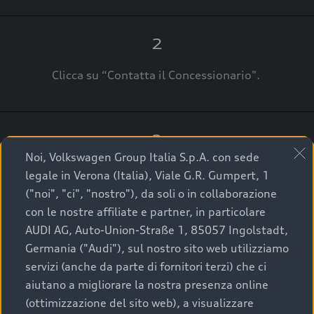
2
Clicca su “Contatta il Concessionario".
3
Noi, Volkswagen Group Italia S.p.A. con sede
A breve verrai ricontattato dal Customer Care
legale in Verona (Italia), Viale G.R. Gumpert, 1
Audi Center o direttamente dal Concessionario
("noi", "ci", "nostro"), da soli o in collaborazione
che ti supporterà per finalizzare la tua richiesta.
con le nostre affiliate e partner, in particolare
AUDI AG, Auto-Union-Straße 1, 85057 Ingolstadt,
Germania ("Audi"), sul nostro sito web utilizziamo
servizi (anche da parte di fornitori terzi) che ci
La qualità di acquistare
aiutano a migliorare la nostra presenza online
(ottimizzazione del sito web), a visualizzare
un’auto usata Audi