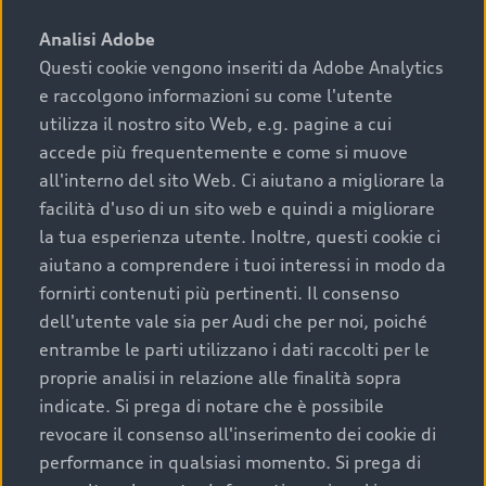
sono:
Analisi Adobe
Questi cookie vengono inseriti da Adobe Analytics
›
chilometraggio: un valore contenuto corrisponde a
e raccolgono informazioni su come l'utente
uno stato migliore del veicolo e a una maggiore
durata nel tempo;
utilizza il nostro sito Web, e.g. pagine a cui
accede più frequentemente e come si muove
›
cronologia dei tagliandi: una documentazione
all'interno del sito Web. Ci aiutano a migliorare la
completa della vettura certifica una manutenzione
facilità d'uso di un sito web e quindi a migliorare
costante e accurata;
la tua esperienza utente. Inoltre, questi cookie ci
›
condizioni della carrozzeria e degli interni: una
aiutano a comprendere i tuoi interessi in modo da
buona conservazione evidenzia cura e attenzione del
fornirti contenuti più pertinenti. Il consenso
precedente proprietario;
dell'utente vale sia per Audi che per noi, poiché
entrambe le parti utilizzano i dati raccolti per le
›
efficienza meccanica: motore, trasmissione e
proprie analisi in relazione alle finalità sopra
componenti principali in ottimo stato garantiscono
indicate. Si prega di notare che è possibile
prestazioni affidabili e sicure.
revocare il consenso all'inserimento dei cookie di
Acquistare un’auto usata in una Concessionaria ufficiale
performance in qualsiasi momento. Si prega di
Audi che offre l’usato garantito tramite Audi Prima