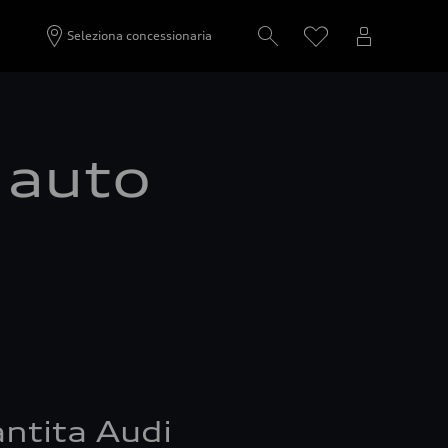
Seleziona concessionaria
a auto
ntita Audi