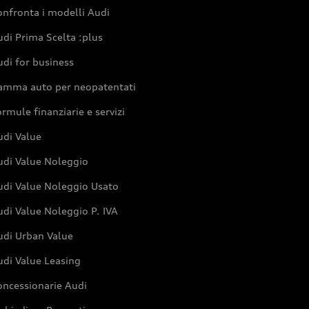
nfronta i modelli Audi
di Prima Scelta :plus
di for business
amma auto per neopatentati
rmule finanziarie e servizi
udi Value
udi Value Noleggio
udi Value Noleggio Usato
di Value Noleggio P. IVA
udi Urban Value
udi Value Leasing
oncessionarie Audi