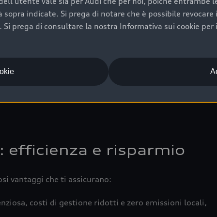
ell'utente vale sia per Audi che per noi, poiché entrambe le p
 completa della vettura certifica una manutenzione costa
ità sopra indicate. Si prega di notare che è possibile revocare
Si prega di consultare la nostra Informativa sui cookie per 
una buona conservazione evidenzia cura e attenzione del pr
componenti principali in ottimo stato garantiscono prestaz
iciale Audi che offre l’usato garantito tramite Audi Prima
ookie
Ac
 e coperto da garanzia fino a 4 anni per una maggiore tute
: efficienza e risparmio
osi vantaggi che ti assicurano:
nziosa, costi di gestione ridotti e zero emissioni locali,