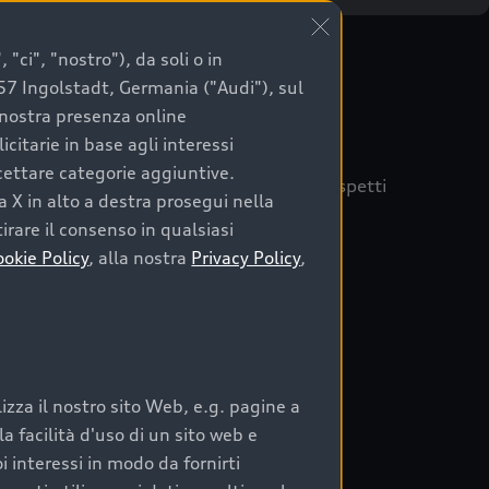
"ci", "nostro"), da soli o in
057 Ingolstadt, Germania ("Audi"), sul
a nostra presenza online
citarie in base agli interessi
ccettare categorie aggiuntive.
quisto sicuro, è essenziale considerare aspetti
a X in alto a destra prosegui nella
 Audi Prima Scelta :plus
irare il consenso in qualsiasi
ookie Policy
, alla nostra
Privacy Policy
,
auto
zza il nostro sito Web, e.g. pagine a
o:
 facilità d'uso di un sito web e
i interessi in modo da fornirti
rata nel tempo;