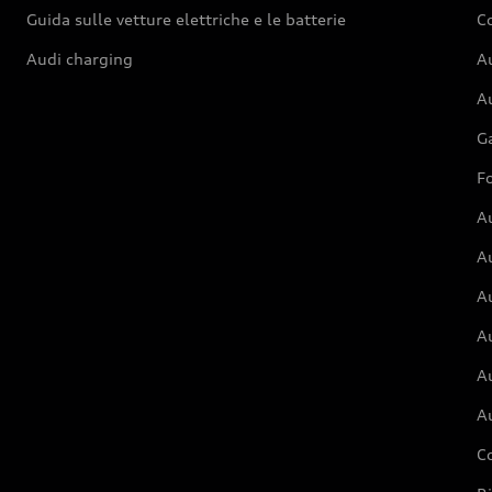
Guida sulle vetture elettriche e le batterie
Co
Audi charging
Au
Au
G
Fo
A
A
A
Au
A
A
C