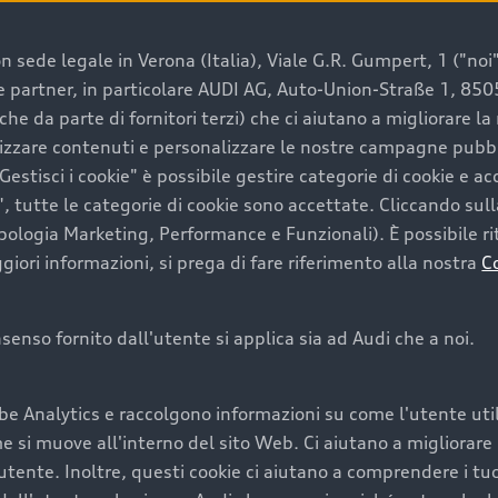
 sede legale in Verona (Italia), Viale G.R. Gumpert, 1 ("noi", 
e e partner, in particolare AUDI AG, Auto-Union-Straße 1, 85
e un’auto usata Audi
che da parte di fornitori terzi) che ci aiutano a migliorare l
lizzare contenuti e personalizzare le nostre campagne pubbli
estisci i cookie" è possibile gestire categorie di cookie e a
a convenienza, affidabilità e sostenibilità. Per fare un ac
, tutte le categorie di cookie sono accettate. Cliccando sull
lità del marchio. Audi offre l’auto usata perfetta tramite
ipologia Marketing, Performance e Funzionali). È possibile rit
ori informazioni, si prega di fare riferimento alla nostra
C
onsenso fornito dall'utente si applica sia ad Audi che a noi.
cquistare la tua prossima 
be Analytics e raccolgono informazioni su come l'utente utili
cquistare un’auto usata, oltre al prezzo e all'aspetto, son
si muove all'interno del sito Web. Ci aiutano a migliorare la
utente. Inoltre, questi cookie ci aiutano a comprendere i tuo
nde a uno stato migliore del veicolo e a una maggiore du