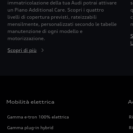
immatricolazione della tua Audi potrai attivare
s
un Piano Additional Care. Scopri i quattro
q
livelli di copertura previsti, rateizzabili
c
mensilmente, personalizzati secondo le tabelle
m
manutenzione di ogni modello e
S
motorizzazione.
U
Scopri di più
Mobilità elettrica
A
Gamma e-tron 100% elettrica
R
Gamma plug-in hybrid
Ri