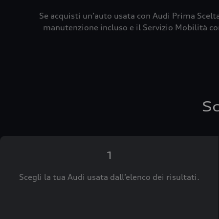
Se acquisti un’auto usata con Audi Prima Scelta
manutenzione incluso e il Servizio Mobilità con
Sc
1
Scegli la tua Audi usata dall’elenco dei risultati.