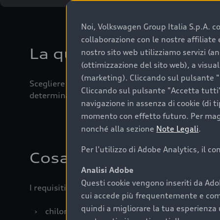
Noi, Volkswagen Group Italia S.p.A. con
collaborazione con le nostre affiliat
La qualità di acquistar
nostro sito web utilizziamo servizi (an
(ottimizzazione del sito web), a visua
(marketing). Cliccando sul pulsante "G
Scegliere un’auto usata è una decisione che coniug
Cliccando sul pulsante "Accetta tutti"
determinanti come la garanzia inclusa e l’affidabi
navigazione in assenza di cookie (di t
momento con effetto futuro. Per maggi
nonché alla sezione
Note Legali
.
Per l'utilizzo di Adobe Analytics, il c
Cosa sapere prima di a
Analisi Adobe
Questi cookie vengono inseriti da Ado
I requisiti fondamentali da considerare prima di a
cui accede più frequentemente e come 
quindi a migliorare la tua esperienza 
›
chilometraggio: un valore contenuto corrispo