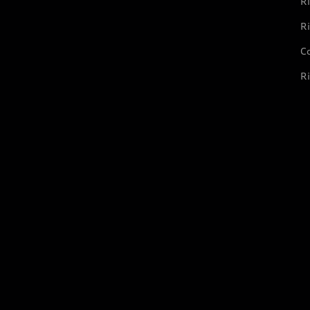
Ri
Ri
Co
Ri