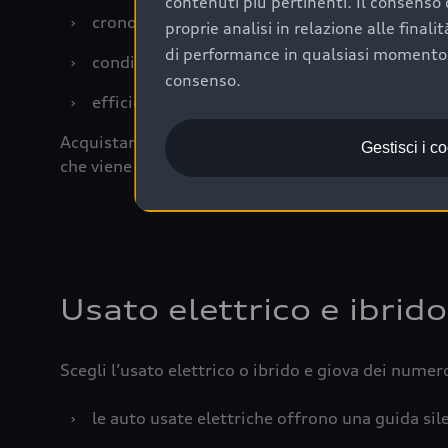
contenuti più pertinenti. Il consenso d
›
cronologia dei tagliandi: una documentazione
proprie analisi in relazione alle final
di performance in qualsiasi momento. 
›
condizioni della carrozzeria e degli interni: 
consenso.
›
efficienza meccanica: motore, trasmissione e 
Acquistare un’auto usata in una Concessionaria uff
Gestisci i c
che viene sottoposto a 110 controlli approfonditi
Usato elettrico e ibrido
Scegli l’usato elettrico o ibrido e giova dei numer
›
le auto usate elettriche offrono una guida sile