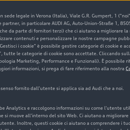
 sede legale in Verona (Italia), Viale G.R. Gumpert, 1 ("noi", 
e e partner, in particolare AUDI AG, Auto-Union-Straße 1, 85
e un’auto usata Audi
che da parte di fornitori terzi) che ci aiutano a migliorare l
lizzare contenuti e personalizzare le nostre campagne pubbli
estisci i cookie" è possibile gestire categorie di cookie e a
a convenienza, affidabilità e sostenibilità. Per fare un ac
, tutte le categorie di cookie sono accettate. Cliccando sull
lità del marchio. Audi offre l’auto usata perfetta tramite
ipologia Marketing, Performance e Funzionali). È possibile rit
ori informazioni, si prega di fare riferimento alla nostra
C
onsenso fornito dall'utente si applica sia ad Audi che a noi.
cquistare la tua prossima 
be Analytics e raccolgono informazioni su come l'utente utili
cquistare un’auto usata, oltre al prezzo e all'aspetto, son
si muove all'interno del sito Web. Ci aiutano a migliorare la
utente. Inoltre, questi cookie ci aiutano a comprendere i tuo
nde a uno stato migliore del veicolo e a una maggiore du