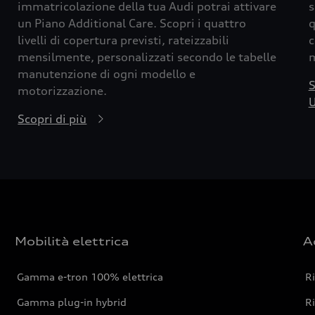
immatricolazione della tua Audi potrai attivare
s
un Piano Additional Care. Scopri i quattro
q
livelli di copertura previsti, rateizzabili
c
mensilmente, personalizzati secondo le tabelle
m
manutenzione di ogni modello e
S
motorizzazione.
U
Scopri di più
Mobilità elettrica
A
Gamma e-tron 100% elettrica
R
Gamma plug-in hybrid
Ri