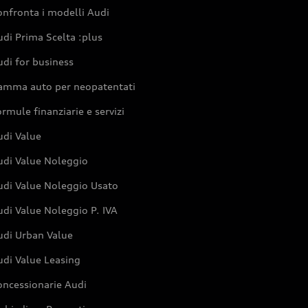
nfronta i modelli Audi
di Prima Scelta :plus
di for business
amma auto per neopatentati
rmule finanziarie e servizi
udi Value
udi Value Noleggio
udi Value Noleggio Usato
di Value Noleggio P. IVA
udi Urban Value
udi Value Leasing
oncessionarie Audi