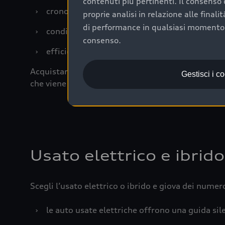
contenuti più pertinenti. Il consenso d
›
cronologia dei tagliandi: una documentazione
proprie analisi in relazione alle final
di performance in qualsiasi momento. 
›
condizioni della carrozzeria e degli interni: 
consenso.
›
efficienza meccanica: motore, trasmissione e 
Acquistare un’auto usata in una Concessionaria uff
Gestisci i c
che viene sottoposto a 110 controlli approfonditi
Usato elettrico e ibrido
Scegli l’usato elettrico o ibrido e giova dei numer
›
le auto usate elettriche offrono una guida sile