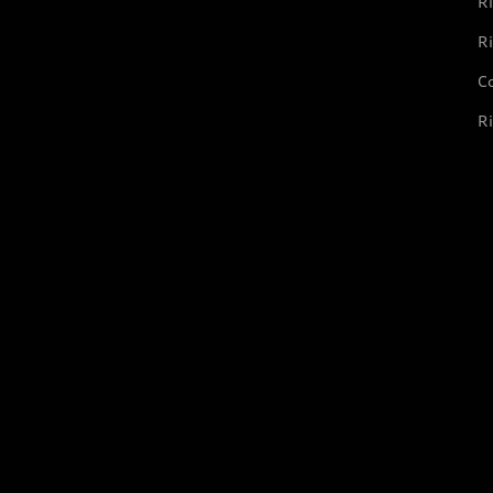
Ri
Ri
Co
Ri