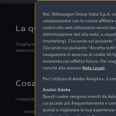
Noi, Volkswagen Group Italia S.p.A. con
collaborazione con le nostre affiliat
La qualità di acquistar
nostro sito web utilizziamo servizi (an
(ottimizzazione del sito web), a visua
(marketing). Cliccando sul pulsante "G
Scegliere un’auto usata è una decisione che coniug
Cliccando sul pulsante "Accetta tutti"
determinanti come la garanzia inclusa e l’affidabi
navigazione in assenza di cookie (di t
momento con effetto futuro. Per maggi
nonché alla sezione
Note Legali
.
Per l'utilizzo di Adobe Analytics, il c
Cosa sapere prima di a
Analisi Adobe
Questi cookie vengono inseriti da Ado
I requisiti fondamentali da considerare prima di a
cui accede più frequentemente e come 
quindi a migliorare la tua esperienza 
›
chilometraggio: un valore contenuto corrispo