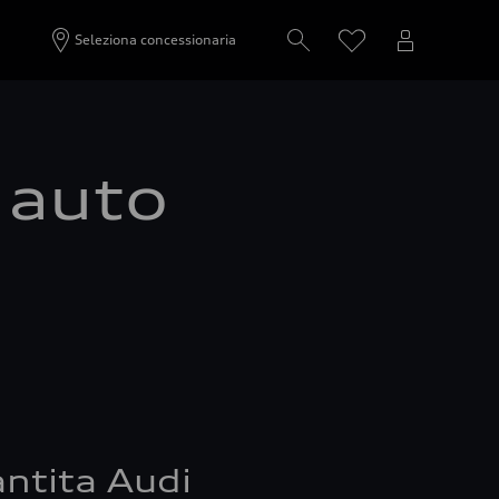
Seleziona concessionaria
a auto
ntita Audi