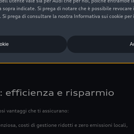
ell'utente vale sia per Audi che per noi, poiché entrambe le p
 completa della vettura certifica una manutenzione costa
ità sopra indicate. Si prega di notare che è possibile revocare
Si prega di consultare la nostra Informativa sui cookie per 
una buona conservazione evidenzia cura e attenzione del pr
componenti principali in ottimo stato garantiscono prestaz
iciale Audi che offre l’usato garantito tramite Audi Prima
ookie
Ac
 e coperto da garanzia fino a 4 anni per una maggiore tute
: efficienza e risparmio
osi vantaggi che ti assicurano:
nziosa, costi di gestione ridotti e zero emissioni locali,