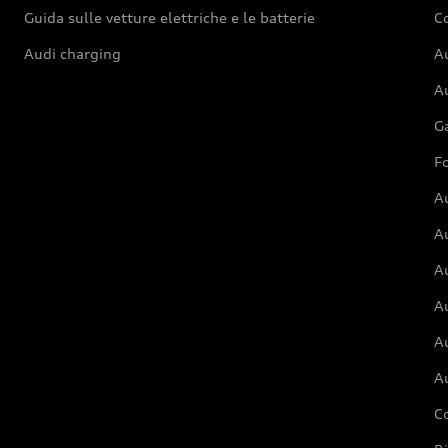
Guida sulle vetture elettriche e le batterie
Co
Audi charging
Au
Au
G
Fo
A
A
A
Au
A
A
C