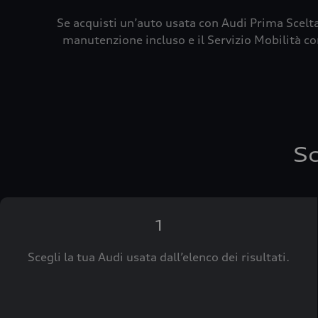
Se acquisti un’auto usata con Audi Prima Scelta
manutenzione incluso e il Servizio Mobilità con
Sc
1
Scegli la tua Audi usata dall’elenco dei risultati.