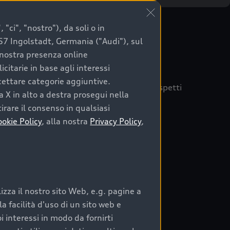
"ci", "nostro"), da soli o in
057 Ingolstadt, Germania ("Audi"), sul
a nostra presenza online
citarie in base agli interessi
ccettare categorie aggiuntive.
quisto sicuro, è essenziale considerare aspetti
a X in alto a destra prosegui nella
 Audi Prima Scelta :plus
irare il consenso in qualsiasi
ookie Policy
, alla nostra
Privacy Policy
,
auto
zza il nostro sito Web, e.g. pagine a
o:
 facilità d'uso di un sito web e
i interessi in modo da fornirti
rata nel tempo;