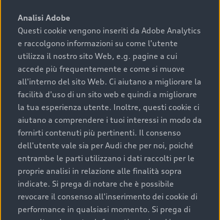
sono:
Analisi Adobe
Questi cookie vengono inseriti da Adobe Analytics
›
chilometraggio: un valore contenuto corrisponde a
e raccolgono informazioni su come l'utente
uno stato migliore del veicolo e a una maggiore
durata nel tempo;
utilizza il nostro sito Web, e.g. pagine a cui
accede più frequentemente e come si muove
›
cronologia dei tagliandi: una documentazione
all'interno del sito Web. Ci aiutano a migliorare la
completa della vettura certifica una manutenzione
facilità d'uso di un sito web e quindi a migliorare
costante e accurata;
la tua esperienza utente. Inoltre, questi cookie ci
›
condizioni della carrozzeria e degli interni: una
aiutano a comprendere i tuoi interessi in modo da
buona conservazione evidenzia cura e attenzione del
fornirti contenuti più pertinenti. Il consenso
precedente proprietario;
dell'utente vale sia per Audi che per noi, poiché
entrambe le parti utilizzano i dati raccolti per le
›
efficienza meccanica: motore, trasmissione e
proprie analisi in relazione alle finalità sopra
componenti principali in ottimo stato garantiscono
indicate. Si prega di notare che è possibile
prestazioni affidabili e sicure.
revocare il consenso all'inserimento dei cookie di
Acquistare un’auto usata in una Concessionaria ufficiale
performance in qualsiasi momento. Si prega di
Audi che offre l’usato garantito tramite Audi Prima