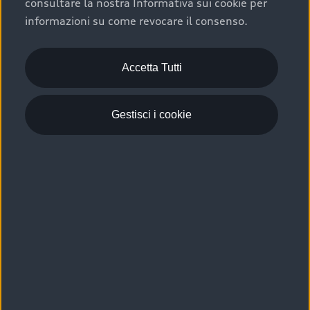
consultare la nostra Informativa sui cookie per
Scelta :plus, significa affidarsi ad un prodotto che viene
informazioni su come revocare il consenso.
sottoposto a 110 controlli approfonditi e coperto da
garanzia fino a 4 anni per una maggiore tutela del tuo
acquisto.
Accetta Tutti
Gestisci i cookie
Usato elettrico e ibrido:
efficienza e risparmio
Scegli l’usato elettrico o ibrido e giova dei numerosi
vantaggi che ti assicurano:
›
le auto usate elettriche offrono una guida silenziosa,
costi di gestione ridotti e zero emissioni locali,
›
mentre le auto usate ibride combinano efficienza e