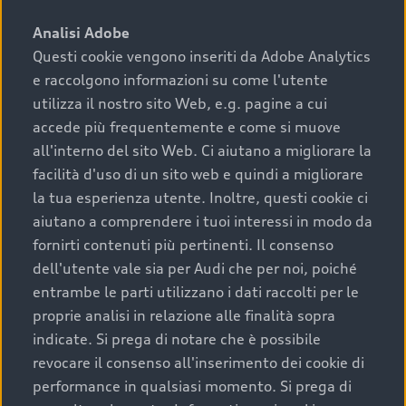
sono:
Analisi Adobe
Questi cookie vengono inseriti da Adobe Analytics
›
chilometraggio: un valore contenuto corrisponde a
e raccolgono informazioni su come l'utente
uno stato migliore del veicolo e a una maggiore
durata nel tempo;
utilizza il nostro sito Web, e.g. pagine a cui
accede più frequentemente e come si muove
›
cronologia dei tagliandi: una documentazione
all'interno del sito Web. Ci aiutano a migliorare la
completa della vettura certifica una manutenzione
facilità d'uso di un sito web e quindi a migliorare
costante e accurata;
la tua esperienza utente. Inoltre, questi cookie ci
›
condizioni della carrozzeria e degli interni: una
aiutano a comprendere i tuoi interessi in modo da
buona conservazione evidenzia cura e attenzione del
fornirti contenuti più pertinenti. Il consenso
precedente proprietario;
dell'utente vale sia per Audi che per noi, poiché
entrambe le parti utilizzano i dati raccolti per le
›
efficienza meccanica: motore, trasmissione e
proprie analisi in relazione alle finalità sopra
componenti principali in ottimo stato garantiscono
indicate. Si prega di notare che è possibile
prestazioni affidabili e sicure.
revocare il consenso all'inserimento dei cookie di
Acquistare un’auto usata in una Concessionaria ufficiale
performance in qualsiasi momento. Si prega di
Audi che offre l’usato garantito tramite Audi Prima