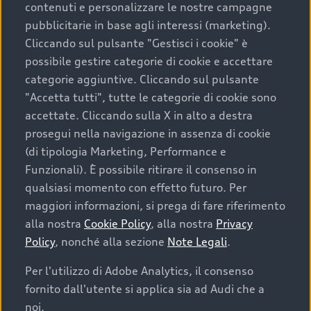
contenuti e personalizzare le nostre campagne
pubblicitarie in base agli interessi (marketing).
Scegliere un’auto usata è una decisione che coniuga
Cliccando sul pulsante "Gestisci i cookie" è
convenienza, affidabilità e sostenibilità. Per fare un
possibile gestire categorie di cookie e accettare
acquisto sicuro, è essenziale considerare aspetti
categorie aggiuntive. Cliccando sul pulsante
determinanti come la garanzia inclusa e l’affidabilità del
"Accetta tutti", tutte le categorie di cookie sono
marchio. Audi offre l’auto usata perfetta tramite Audi
accettate. Cliccando sulla X in alto a destra
Prima Scelta :plus
prosegui nella navigazione in assenza di cookie
(di tipologia Marketing, Performance e
Funzionali). È possibile ritirare il consenso in
qualsiasi momento con effetto futuro. Per
Cosa sapere prima di
maggiori informazioni, si prega di fare riferimento
acquistare la tua prossima
alla nostra
Cookie Policy
, alla nostra
Privacy
Policy
, nonché alla sezione
Note Legali
.
auto
Per l'utilizzo di Adobe Analytics, il consenso
fornito dall'utente si applica sia ad Audi che a
I requisiti fondamentali da considerare prima di
acquistare un’auto usata, oltre al prezzo e all'aspetto,
noi.