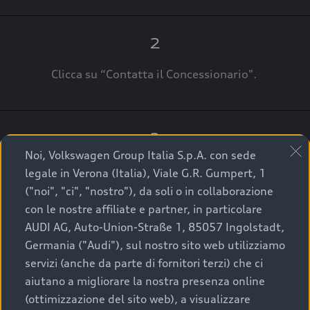
2
Clicca su “Contatta il Concessionario".
3
Noi, Volkswagen Group Italia S.p.A. con sede
A breve verrai ricontattato dal Customer Care
legale in Verona (Italia), Viale G.R. Gumpert, 1
Audi Center o direttamente dal Concessionario
("noi", "ci", "nostro"), da soli o in collaborazione
che ti supporterà per finalizzare la tua richiesta.
con le nostre affiliate e partner, in particolare
AUDI AG, Auto-Union-Straße 1, 85057 Ingolstadt,
Germania ("Audi"), sul nostro sito web utilizziamo
servizi (anche da parte di fornitori terzi) che ci
La qualità di acquistare
aiutano a migliorare la nostra presenza online
(ottimizzazione del sito web), a visualizzare
un’auto usata Audi