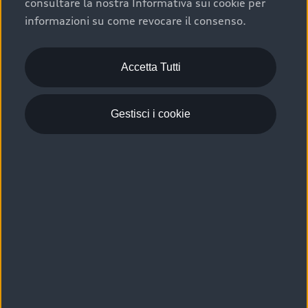
consultare la nostra Informativa sui cookie per
Scelta :plus, significa affidarsi ad un prodotto che viene
informazioni su come revocare il consenso.
sottoposto a 110 controlli approfonditi e coperto da
garanzia fino a 4 anni per una maggiore tutela del tuo
acquisto.
Accetta Tutti
Gestisci i cookie
Usato elettrico e ibrido:
efficienza e risparmio
Scegli l’usato elettrico o ibrido e giova dei numerosi
vantaggi che ti assicurano:
›
le auto usate elettriche offrono una guida silenziosa,
costi di gestione ridotti e zero emissioni locali,
›
mentre le auto usate ibride combinano efficienza e