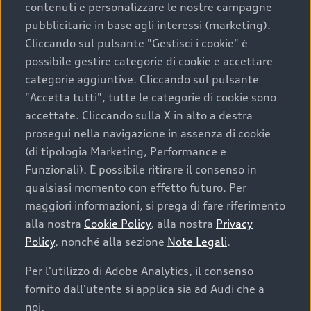
contenuti e personalizzare le nostre campagne
pubblicitarie in base agli interessi (marketing).
Scegliere un’auto usata è una decisione che coniuga
Cliccando sul pulsante "Gestisci i cookie" è
convenienza, affidabilità e sostenibilità. Per fare un
possibile gestire categorie di cookie e accettare
acquisto sicuro, è essenziale considerare aspetti
categorie aggiuntive. Cliccando sul pulsante
determinanti come la garanzia inclusa e l’affidabilità del
"Accetta tutti", tutte le categorie di cookie sono
marchio. Audi offre l’auto usata perfetta tramite Audi
accettate. Cliccando sulla X in alto a destra
Prima Scelta :plus
prosegui nella navigazione in assenza di cookie
(di tipologia Marketing, Performance e
Funzionali). È possibile ritirare il consenso in
qualsiasi momento con effetto futuro. Per
Cosa sapere prima di
maggiori informazioni, si prega di fare riferimento
acquistare la tua prossima
alla nostra
Cookie Policy
, alla nostra
Privacy
Policy
, nonché alla sezione
Note Legali
.
auto
Per l'utilizzo di Adobe Analytics, il consenso
fornito dall'utente si applica sia ad Audi che a
I requisiti fondamentali da considerare prima di
acquistare un’auto usata, oltre al prezzo e all'aspetto,
noi.