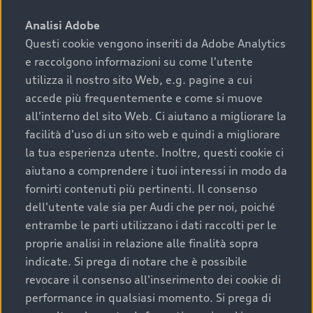
sono:
Analisi Adobe
Questi cookie vengono inseriti da Adobe Analytics
›
chilometraggio: un valore contenuto corrisponde a
e raccolgono informazioni su come l'utente
uno stato migliore del veicolo e a una maggiore
durata nel tempo;
utilizza il nostro sito Web, e.g. pagine a cui
accede più frequentemente e come si muove
›
cronologia dei tagliandi: una documentazione
all'interno del sito Web. Ci aiutano a migliorare la
completa della vettura certifica una manutenzione
facilità d'uso di un sito web e quindi a migliorare
costante e accurata;
la tua esperienza utente. Inoltre, questi cookie ci
›
condizioni della carrozzeria e degli interni: una
aiutano a comprendere i tuoi interessi in modo da
buona conservazione evidenzia cura e attenzione del
fornirti contenuti più pertinenti. Il consenso
precedente proprietario;
dell'utente vale sia per Audi che per noi, poiché
entrambe le parti utilizzano i dati raccolti per le
›
efficienza meccanica: motore, trasmissione e
proprie analisi in relazione alle finalità sopra
componenti principali in ottimo stato garantiscono
indicate. Si prega di notare che è possibile
prestazioni affidabili e sicure.
revocare il consenso all'inserimento dei cookie di
Acquistare un’auto usata in una Concessionaria ufficiale
performance in qualsiasi momento. Si prega di
Audi che offre l’usato garantito tramite Audi Prima