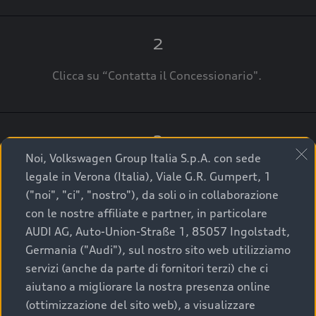
2
Clicca su “Contatta il Concessionario".
3
Noi, Volkswagen Group Italia S.p.A. con sede
A breve verrai ricontattato dal Customer Care
legale in Verona (Italia), Viale G.R. Gumpert, 1
Audi Center o direttamente dal Concessionario
("noi", "ci", "nostro"), da soli o in collaborazione
che ti supporterà per finalizzare la tua richiesta.
con le nostre affiliate e partner, in particolare
AUDI AG, Auto-Union-Straße 1, 85057 Ingolstadt,
Germania ("Audi"), sul nostro sito web utilizziamo
servizi (anche da parte di fornitori terzi) che ci
La qualità di acquistare
aiutano a migliorare la nostra presenza online
(ottimizzazione del sito web), a visualizzare
un’auto usata Audi