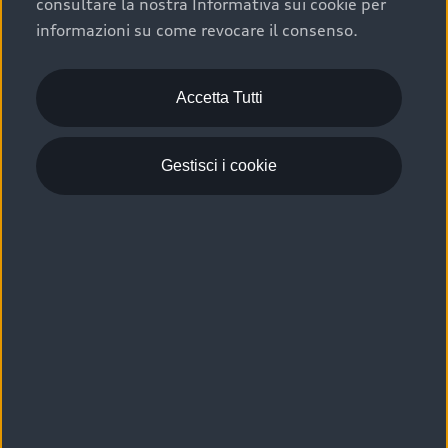
consultare la nostra Informativa sui cookie per
Scelta :plus, significa affidarsi ad un prodotto che viene
informazioni su come revocare il consenso.
sottoposto a 110 controlli approfonditi e coperto da
garanzia fino a 4 anni per una maggiore tutela del tuo
acquisto.
Accetta Tutti
Gestisci i cookie
Usato elettrico e ibrido:
efficienza e risparmio
Scegli l’usato elettrico o ibrido e giova dei numerosi
vantaggi che ti assicurano:
›
le auto usate elettriche offrono una guida silenziosa,
costi di gestione ridotti e zero emissioni locali,
›
mentre le auto usate ibride combinano efficienza e