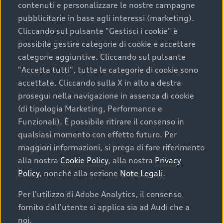
contenuti e personalizzare le nostre campagne
pubblicitarie in base agli interessi (marketing).
Scegliere un’auto usata è una decisione che coniuga
Cliccando sul pulsante "Gestisci i cookie" è
convenienza, affidabilità e sostenibilità. Per fare un
possibile gestire categorie di cookie e accettare
acquisto sicuro, è essenziale considerare aspetti
categorie aggiuntive. Cliccando sul pulsante
determinanti come la garanzia inclusa e l’affidabilità del
"Accetta tutti", tutte le categorie di cookie sono
marchio. Audi offre l’auto usata perfetta tramite Audi
accettate. Cliccando sulla X in alto a destra
Prima Scelta :plus
prosegui nella navigazione in assenza di cookie
(di tipologia Marketing, Performance e
Funzionali). È possibile ritirare il consenso in
qualsiasi momento con effetto futuro. Per
Cosa sapere prima di
maggiori informazioni, si prega di fare riferimento
acquistare la tua prossima
alla nostra
Cookie Policy
, alla nostra
Privacy
Policy
, nonché alla sezione
Note Legali
.
auto
Per l'utilizzo di Adobe Analytics, il consenso
fornito dall'utente si applica sia ad Audi che a
I requisiti fondamentali da considerare prima di
acquistare un’auto usata, oltre al prezzo e all'aspetto,
noi.