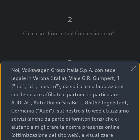
2
Clicca su “Contatta il Concessionario".
3
Noi, Volkswagen Group Italia S.p.A. con sede
A breve verrai ricontattato dal Customer Care
legale in Verona (Italia), Viale G.R. Gumpert, 1
Audi Center o direttamente dal Concessionario
("noi", "ci", "nostro"), da soli o in collaborazione
che ti supporterà per finalizzare la tua richiesta.
con le nostre affiliate e partner, in particolare
AUDI AG, Auto-Union-Straße 1, 85057 Ingolstadt,
Germania ("Audi"), sul nostro sito web utilizziamo
servizi (anche da parte di fornitori terzi) che ci
La qualità di acquistare
aiutano a migliorare la nostra presenza online
(ottimizzazione del sito web), a visualizzare
un’auto usata Audi