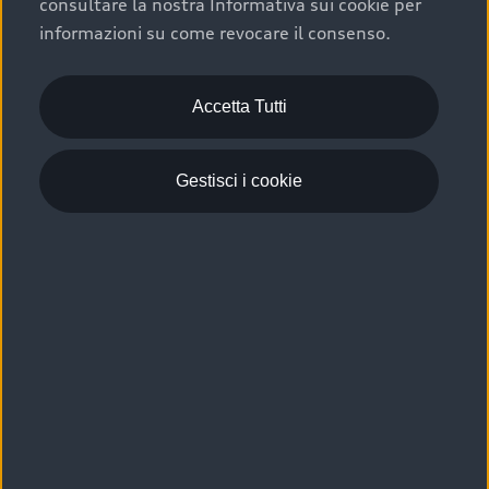
consultare la nostra Informativa sui cookie per
Scelta :plus, significa affidarsi ad un prodotto che viene
informazioni su come revocare il consenso.
sottoposto a 110 controlli approfonditi e coperto da
garanzia fino a 4 anni per una maggiore tutela del tuo
acquisto.
Accetta Tutti
Gestisci i cookie
Usato elettrico e ibrido:
efficienza e risparmio
Scegli l’usato elettrico o ibrido e giova dei numerosi
vantaggi che ti assicurano:
›
le auto usate elettriche offrono una guida silenziosa,
costi di gestione ridotti e zero emissioni locali,
›
mentre le auto usate ibride combinano efficienza e