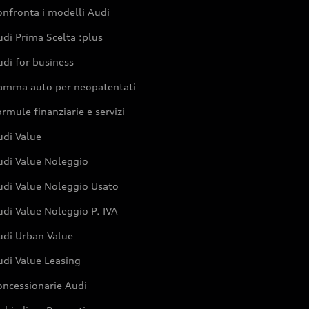
nfronta i modelli Audi
di Prima Scelta :plus
di for business
amma auto per neopatentati
rmule finanziarie e servizi
udi Value
udi Value Noleggio
udi Value Noleggio Usato
di Value Noleggio P. IVA
udi Urban Value
udi Value Leasing
oncessionarie Audi