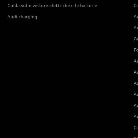
Guida sulle vetture elettriche e le batterie
Co
Audi charging
Au
Au
G
Fo
A
A
A
Au
A
A
C