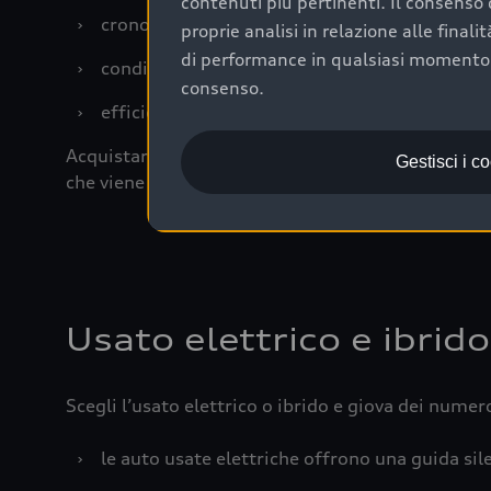
contenuti più pertinenti. Il consenso d
›
cronologia dei tagliandi: una documentazione
proprie analisi in relazione alle final
di performance in qualsiasi momento. 
›
condizioni della carrozzeria e degli interni: 
consenso.
›
efficienza meccanica: motore, trasmissione e 
Acquistare un’auto usata in una Concessionaria uff
Gestisci i c
che viene sottoposto a 110 controlli approfonditi
Usato elettrico e ibrido
Scegli l’usato elettrico o ibrido e giova dei numer
›
le auto usate elettriche offrono una guida sile