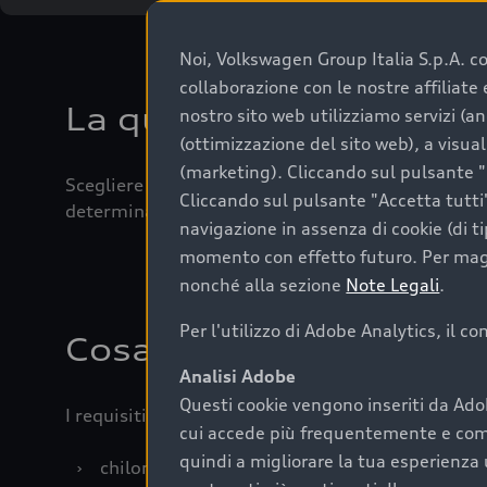
Noi, Volkswagen Group Italia S.p.A. con
collaborazione con le nostre affiliat
La qualità di acquistar
nostro sito web utilizziamo servizi (an
(ottimizzazione del sito web), a visua
(marketing). Cliccando sul pulsante "G
Scegliere un’auto usata è una decisione che coniug
Cliccando sul pulsante "Accetta tutti"
determinanti come la garanzia inclusa e l’affidabi
navigazione in assenza di cookie (di t
momento con effetto futuro. Per maggi
nonché alla sezione
Note Legali
.
Per l'utilizzo di Adobe Analytics, il c
Cosa sapere prima di a
Analisi Adobe
Questi cookie vengono inseriti da Ado
I requisiti fondamentali da considerare prima di a
cui accede più frequentemente e come 
quindi a migliorare la tua esperienza 
›
chilometraggio: un valore contenuto corrispo