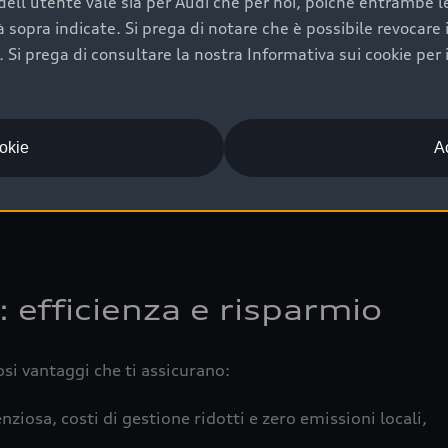
ell'utente vale sia per Audi che per noi, poiché entrambe le p
 completa della vettura certifica una manutenzione costa
ità sopra indicate. Si prega di notare che è possibile revocare
Si prega di consultare la nostra Informativa sui cookie per 
una buona conservazione evidenzia cura e attenzione del pr
componenti principali in ottimo stato garantiscono prestaz
iciale Audi che offre l’usato garantito tramite Audi Prima
ookie
Ac
 e coperto da garanzia fino a 4 anni per una maggiore tute
: efficienza e risparmio
osi vantaggi che ti assicurano:
nziosa, costi di gestione ridotti e zero emissioni locali,