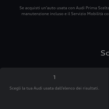
Se acquisti un’auto usata con Audi Prima Scelta
manutenzione incluso e il Servizio Mobilità con
Sc
1
Scegli la tua Audi usata dall’elenco dei risultati.