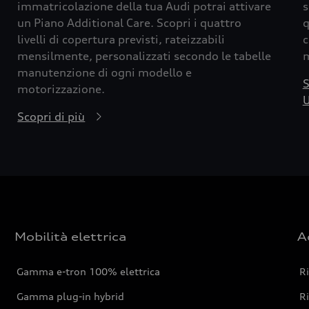
immatricolazione della tua Audi potrai attivare
s
un Piano Additional Care. Scopri i quattro
q
livelli di copertura previsti, rateizzabili
c
mensilmente, personalizzati secondo le tabelle
m
manutenzione di ogni modello e
S
motorizzazione.
U
Scopri di più
Mobilità elettrica
A
Gamma e-tron 100% elettrica
R
Gamma plug-in hybrid
Ri