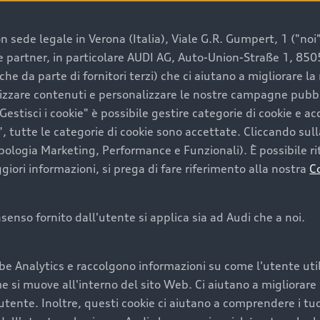
 sede legale in Verona (Italia), Viale G.R. Gumpert, 1 ("noi", 
e e partner, in particolare AUDI AG, Auto-Union-Straße 1, 85
e un’auto usata Audi
che da parte di fornitori terzi) che ci aiutano a migliorare l
lizzare contenuti e personalizzare le nostre campagne pubbli
estisci i cookie" è possibile gestire categorie di cookie e a
a convenienza, affidabilità e sostenibilità. Per fare un ac
, tutte le categorie di cookie sono accettate. Cliccando sull
lità del marchio. Audi offre l’auto usata perfetta tramite
ipologia Marketing, Performance e Funzionali). È possibile rit
ori informazioni, si prega di fare riferimento alla nostra
C
onsenso fornito dall'utente si applica sia ad Audi che a noi.
cquistare la tua prossima 
be Analytics e raccolgono informazioni su come l'utente utili
cquistare un’auto usata, oltre al prezzo e all'aspetto, son
si muove all'interno del sito Web. Ci aiutano a migliorare la
utente. Inoltre, questi cookie ci aiutano a comprendere i tuo
nde a uno stato migliore del veicolo e a una maggiore du