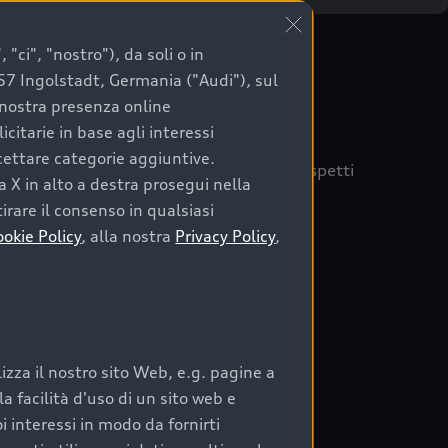
"ci", "nostro"), da soli o in
057 Ingolstadt, Germania ("Audi"), sul
a nostra presenza online
citarie in base agli interessi
ccettare categorie aggiuntive.
quisto sicuro, è essenziale considerare aspetti
a X in alto a destra prosegui nella
 Audi Prima Scelta :plus
irare il consenso in qualsiasi
ookie Policy
, alla nostra
Privacy Policy
,
auto
zza il nostro sito Web, e.g. pagine a
o:
 facilità d'uso di un sito web e
i interessi in modo da fornirti
rata nel tempo;