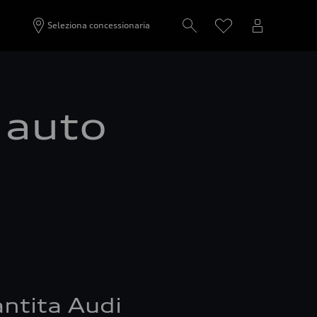
Seleziona concessionaria
a auto
ntita Audi