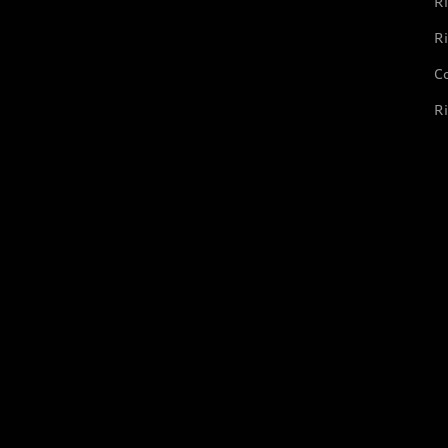
Ri
Ri
Co
Ri