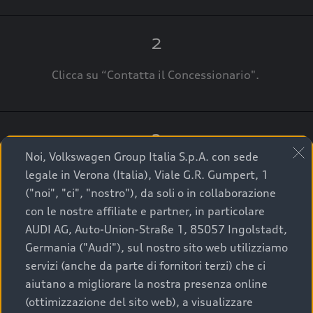
2
Clicca su “Contatta il Concessionario".
3
Noi, Volkswagen Group Italia S.p.A. con sede
A breve verrai ricontattato dal Customer Care
legale in Verona (Italia), Viale G.R. Gumpert, 1
Audi Center o direttamente dal Concessionario
("noi", "ci", "nostro"), da soli o in collaborazione
che ti supporterà per finalizzare la tua richiesta.
con le nostre affiliate e partner, in particolare
AUDI AG, Auto-Union-Straße 1, 85057 Ingolstadt,
Germania ("Audi"), sul nostro sito web utilizziamo
servizi (anche da parte di fornitori terzi) che ci
La qualità di acquistare
aiutano a migliorare la nostra presenza online
(ottimizzazione del sito web), a visualizzare
un’auto usata Audi