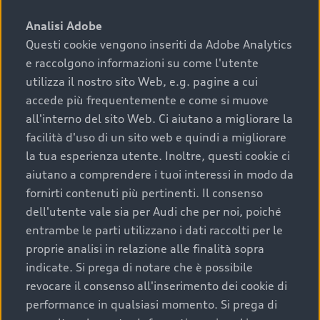
sono:
Analisi Adobe
Questi cookie vengono inseriti da Adobe Analytics
›
chilometraggio: un valore contenuto corrisponde a
e raccolgono informazioni su come l'utente
uno stato migliore del veicolo e a una maggiore
durata nel tempo;
utilizza il nostro sito Web, e.g. pagine a cui
accede più frequentemente e come si muove
›
cronologia dei tagliandi: una documentazione
all'interno del sito Web. Ci aiutano a migliorare la
completa della vettura certifica una manutenzione
facilità d'uso di un sito web e quindi a migliorare
costante e accurata;
la tua esperienza utente. Inoltre, questi cookie ci
›
condizioni della carrozzeria e degli interni: una
aiutano a comprendere i tuoi interessi in modo da
buona conservazione evidenzia cura e attenzione del
fornirti contenuti più pertinenti. Il consenso
precedente proprietario;
dell'utente vale sia per Audi che per noi, poiché
entrambe le parti utilizzano i dati raccolti per le
›
efficienza meccanica: motore, trasmissione e
proprie analisi in relazione alle finalità sopra
componenti principali in ottimo stato garantiscono
indicate. Si prega di notare che è possibile
prestazioni affidabili e sicure.
revocare il consenso all'inserimento dei cookie di
Acquistare un’auto usata in una Concessionaria ufficiale
performance in qualsiasi momento. Si prega di
Audi che offre l’usato garantito tramite Audi Prima