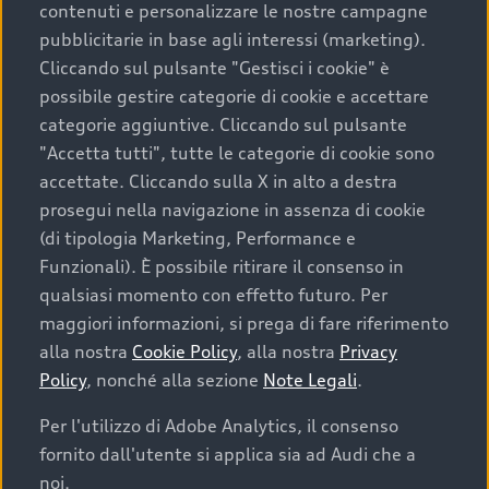
contenuti e personalizzare le nostre campagne
pubblicitarie in base agli interessi (marketing).
Scegliere un’auto usata è una decisione che coniuga
Cliccando sul pulsante "Gestisci i cookie" è
convenienza, affidabilità e sostenibilità. Per fare un
possibile gestire categorie di cookie e accettare
acquisto sicuro, è essenziale considerare aspetti
categorie aggiuntive. Cliccando sul pulsante
determinanti come la garanzia inclusa e l’affidabilità del
"Accetta tutti", tutte le categorie di cookie sono
marchio. Audi offre l’auto usata perfetta tramite Audi
accettate. Cliccando sulla X in alto a destra
Prima Scelta :plus
prosegui nella navigazione in assenza di cookie
(di tipologia Marketing, Performance e
Funzionali). È possibile ritirare il consenso in
qualsiasi momento con effetto futuro. Per
Cosa sapere prima di
maggiori informazioni, si prega di fare riferimento
acquistare la tua prossima
alla nostra
Cookie Policy
, alla nostra
Privacy
Policy
, nonché alla sezione
Note Legali
.
auto
Per l'utilizzo di Adobe Analytics, il consenso
fornito dall'utente si applica sia ad Audi che a
I requisiti fondamentali da considerare prima di
acquistare un’auto usata, oltre al prezzo e all'aspetto,
noi.