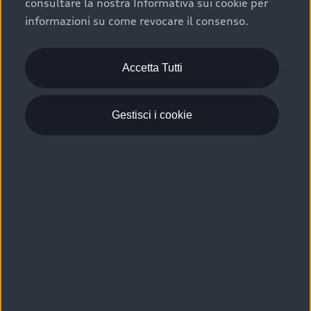
consultare la nostra Informativa sui cookie per
Scelta :plus, significa affidarsi ad un prodotto che viene
informazioni su come revocare il consenso.
sottoposto a 110 controlli approfonditi e coperto da
garanzia fino a 4 anni per una maggiore tutela del tuo
acquisto.
Accetta Tutti
Gestisci i cookie
Usato elettrico e ibrido:
efficienza e risparmio
Scegli l’usato elettrico o ibrido e giova dei numerosi
vantaggi che ti assicurano:
›
le auto usate elettriche offrono una guida silenziosa,
costi di gestione ridotti e zero emissioni locali,
›
mentre le auto usate ibride combinano efficienza e