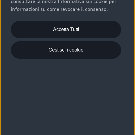
consultare la nostra Informativa sui cookie per
Scelta :plus, significa affidarsi ad un prodotto che viene
informazioni su come revocare il consenso.
sottoposto a 110 controlli approfonditi e coperto da
garanzia fino a 4 anni per una maggiore tutela del tuo
acquisto.
Accetta Tutti
Gestisci i cookie
Usato elettrico e ibrido:
efficienza e risparmio
Scegli l’usato elettrico o ibrido e giova dei numerosi
vantaggi che ti assicurano:
›
le auto usate elettriche offrono una guida silenziosa,
costi di gestione ridotti e zero emissioni locali,
›
mentre le auto usate ibride combinano efficienza e