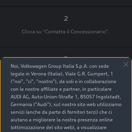
2
Clicca su “Contatta il Concessionario".
3
Noi, Volkswagen Group Italia S.p.A. con sede
A breve verrai ricontattato dal Customer Care
legale in Verona (Italia), Viale G.R. Gumpert, 1
Audi Center o direttamente dal Concessionario
("noi", "ci", "nostro"), da soli o in collaborazione
che ti supporterà per finalizzare la tua richiesta.
con le nostre affiliate e partner, in particolare
AUDI AG, Auto-Union-Straße 1, 85057 Ingolstadt,
Germania ("Audi"), sul nostro sito web utilizziamo
servizi (anche da parte di fornitori terzi) che ci
La qualità di acquistare
aiutano a migliorare la nostra presenza online
(ottimizzazione del sito web), a visualizzare
un’auto usata Audi