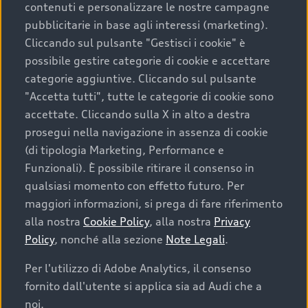
contenuti e personalizzare le nostre campagne
pubblicitarie in base agli interessi (marketing).
Scegliere un’auto usata è una decisione che coniuga
Cliccando sul pulsante "Gestisci i cookie" è
convenienza, affidabilità e sostenibilità. Per fare un
possibile gestire categorie di cookie e accettare
acquisto sicuro, è essenziale considerare aspetti
categorie aggiuntive. Cliccando sul pulsante
determinanti come la garanzia inclusa e l’affidabilità del
"Accetta tutti", tutte le categorie di cookie sono
marchio. Audi offre l’auto usata perfetta tramite Audi
accettate. Cliccando sulla X in alto a destra
Prima Scelta :plus
prosegui nella navigazione in assenza di cookie
(di tipologia Marketing, Performance e
Funzionali). È possibile ritirare il consenso in
qualsiasi momento con effetto futuro. Per
Cosa sapere prima di
maggiori informazioni, si prega di fare riferimento
acquistare la tua prossima
alla nostra
Cookie Policy
, alla nostra
Privacy
Policy
, nonché alla sezione
Note Legali
.
auto
Per l'utilizzo di Adobe Analytics, il consenso
fornito dall'utente si applica sia ad Audi che a
I requisiti fondamentali da considerare prima di
acquistare un’auto usata, oltre al prezzo e all'aspetto,
noi.