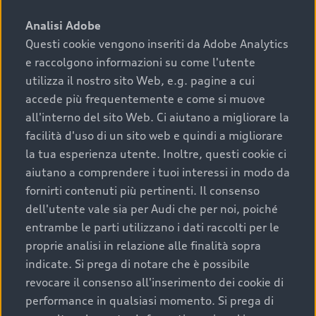
sono:
Analisi Adobe
Questi cookie vengono inseriti da Adobe Analytics
›
chilometraggio: un valore contenuto corrisponde a
e raccolgono informazioni su come l'utente
uno stato migliore del veicolo e a una maggiore
durata nel tempo;
utilizza il nostro sito Web, e.g. pagine a cui
accede più frequentemente e come si muove
›
cronologia dei tagliandi: una documentazione
all'interno del sito Web. Ci aiutano a migliorare la
completa della vettura certifica una manutenzione
facilità d'uso di un sito web e quindi a migliorare
costante e accurata;
la tua esperienza utente. Inoltre, questi cookie ci
›
condizioni della carrozzeria e degli interni: una
aiutano a comprendere i tuoi interessi in modo da
buona conservazione evidenzia cura e attenzione del
fornirti contenuti più pertinenti. Il consenso
precedente proprietario;
dell'utente vale sia per Audi che per noi, poiché
entrambe le parti utilizzano i dati raccolti per le
›
efficienza meccanica: motore, trasmissione e
proprie analisi in relazione alle finalità sopra
componenti principali in ottimo stato garantiscono
indicate. Si prega di notare che è possibile
prestazioni affidabili e sicure.
revocare il consenso all'inserimento dei cookie di
Acquistare un’auto usata in una Concessionaria ufficiale
performance in qualsiasi momento. Si prega di
Audi che offre l’usato garantito tramite Audi Prima