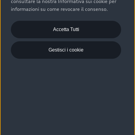
consultare la nostra Informativa sui cookie per
Scelta :plus, significa affidarsi ad un prodotto che viene
informazioni su come revocare il consenso.
sottoposto a 110 controlli approfonditi e coperto da
garanzia fino a 4 anni per una maggiore tutela del tuo
acquisto.
Accetta Tutti
Gestisci i cookie
Usato elettrico e ibrido:
efficienza e risparmio
Scegli l’usato elettrico o ibrido e giova dei numerosi
vantaggi che ti assicurano:
›
le auto usate elettriche offrono una guida silenziosa,
costi di gestione ridotti e zero emissioni locali,
›
mentre le auto usate ibride combinano efficienza e