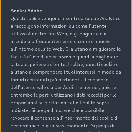
sono:
Analisi Adobe
Questi cookie vengono inseriti da Adobe Analytics
›
chilometraggio: un valore contenuto corrisponde a
e raccolgono informazioni su come l'utente
uno stato migliore del veicolo e a una maggiore
durata nel tempo;
utilizza il nostro sito Web, e.g. pagine a cui
accede più frequentemente e come si muove
›
cronologia dei tagliandi: una documentazione
all'interno del sito Web. Ci aiutano a migliorare la
completa della vettura certifica una manutenzione
facilità d'uso di un sito web e quindi a migliorare
costante e accurata;
la tua esperienza utente. Inoltre, questi cookie ci
›
condizioni della carrozzeria e degli interni: una
aiutano a comprendere i tuoi interessi in modo da
buona conservazione evidenzia cura e attenzione del
fornirti contenuti più pertinenti. Il consenso
precedente proprietario;
dell'utente vale sia per Audi che per noi, poiché
entrambe le parti utilizzano i dati raccolti per le
›
efficienza meccanica: motore, trasmissione e
proprie analisi in relazione alle finalità sopra
componenti principali in ottimo stato garantiscono
indicate. Si prega di notare che è possibile
prestazioni affidabili e sicure.
revocare il consenso all'inserimento dei cookie di
Acquistare un’auto usata in una Concessionaria ufficiale
performance in qualsiasi momento. Si prega di
Audi che offre l’usato garantito tramite Audi Prima