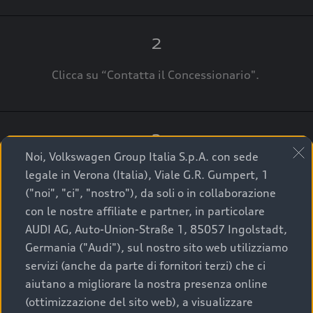
2
Clicca su “Contatta il Concessionario".
3
Noi, Volkswagen Group Italia S.p.A. con sede
A breve verrai ricontattato dal Customer Care
legale in Verona (Italia), Viale G.R. Gumpert, 1
Audi Center o direttamente dal Concessionario
("noi", "ci", "nostro"), da soli o in collaborazione
che ti supporterà per finalizzare la tua richiesta.
con le nostre affiliate e partner, in particolare
AUDI AG, Auto-Union-Straße 1, 85057 Ingolstadt,
Germania ("Audi"), sul nostro sito web utilizziamo
servizi (anche da parte di fornitori terzi) che ci
La qualità di acquistare
aiutano a migliorare la nostra presenza online
(ottimizzazione del sito web), a visualizzare
un’auto usata Audi