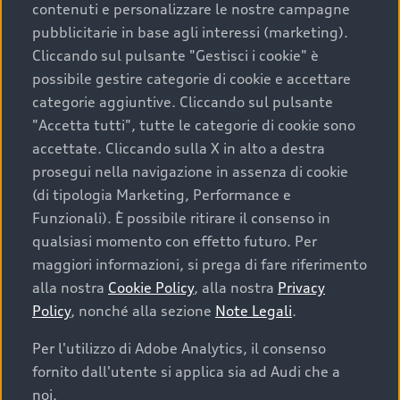
contenuti e personalizzare le nostre campagne
pubblicitarie in base agli interessi (marketing).
Scegliere un’auto usata è una decisione che coniuga
Cliccando sul pulsante "Gestisci i cookie" è
convenienza, affidabilità e sostenibilità. Per fare un
possibile gestire categorie di cookie e accettare
acquisto sicuro, è essenziale considerare aspetti
categorie aggiuntive. Cliccando sul pulsante
determinanti come la garanzia inclusa e l’affidabilità del
"Accetta tutti", tutte le categorie di cookie sono
marchio. Audi offre l’auto usata perfetta tramite Audi
accettate. Cliccando sulla X in alto a destra
Prima Scelta :plus
prosegui nella navigazione in assenza di cookie
(di tipologia Marketing, Performance e
Funzionali). È possibile ritirare il consenso in
qualsiasi momento con effetto futuro. Per
Cosa sapere prima di
maggiori informazioni, si prega di fare riferimento
acquistare la tua prossima
alla nostra
Cookie Policy
, alla nostra
Privacy
Policy
, nonché alla sezione
Note Legali
.
auto
Per l'utilizzo di Adobe Analytics, il consenso
fornito dall'utente si applica sia ad Audi che a
I requisiti fondamentali da considerare prima di
acquistare un’auto usata, oltre al prezzo e all'aspetto,
noi.