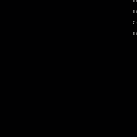
Ri
Ri
Co
Ri