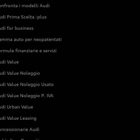
nfronta i modelli Audi
di Prima Scelta :plus
di for business
amma auto per neopatentati
rmule finanziarie e servizi
udi Value
udi Value Noleggio
udi Value Noleggio Usato
di Value Noleggio P. IVA
udi Urban Value
udi Value Leasing
oncessionarie Audi