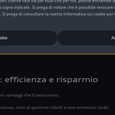
ell'utente vale sia per Audi che per noi, poiché entrambe le p
 completa della vettura certifica una manutenzione costa
ità sopra indicate. Si prega di notare che è possibile revocare
Si prega di consultare la nostra Informativa sui cookie per 
una buona conservazione evidenzia cura e attenzione del pr
componenti principali in ottimo stato garantiscono prestaz
iciale Audi che offre l’usato garantito tramite Audi Prima
ookie
Ac
 e coperto da garanzia fino a 4 anni per una maggiore tute
: efficienza e risparmio
osi vantaggi che ti assicurano:
nziosa, costi di gestione ridotti e zero emissioni locali,