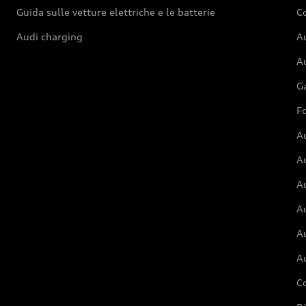
Guida sulle vetture elettriche e le batterie
Co
Audi charging
Au
Au
G
Fo
A
A
A
Au
A
A
C