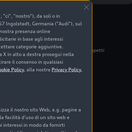
"ci", "nostro"), da soli o in
057 Ingolstadt, Germania ("Audi"), sul
a nostra presenza online
citarie in base agli interessi
ccettare categorie aggiuntive.
quisto sicuro, è essenziale considerare aspetti
a X in alto a destra prosegui nella
 Audi Prima Scelta :plus
irare il consenso in qualsiasi
ookie Policy
, alla nostra
Privacy Policy
,
auto
zza il nostro sito Web, e.g. pagine a
o:
 facilità d'uso di un sito web e
i interessi in modo da fornirti
rata nel tempo;