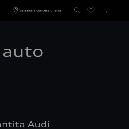
Seleziona concessionaria
a auto
ntita Audi