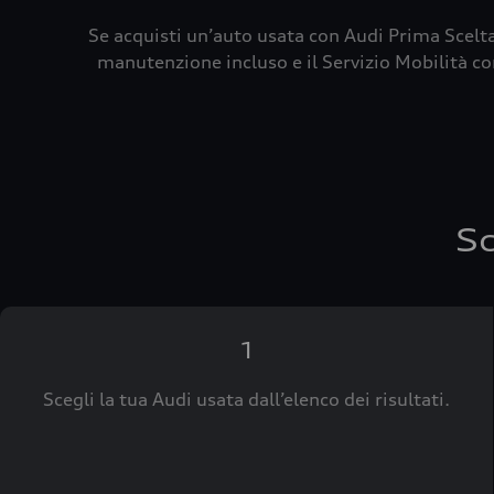
Se acquisti un’auto usata con Audi Prima Scelta
manutenzione incluso e il Servizio Mobilità con
Sc
1
Scegli la tua Audi usata dall’elenco dei risultati.