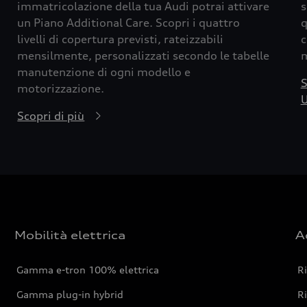
immatricolazione della tua Audi potrai attivare
s
un Piano Additional Care. Scopri i quattro
q
livelli di copertura previsti, rateizzabili
c
mensilmente, personalizzati secondo le tabelle
m
manutenzione di ogni modello e
S
motorizzazione.
U
Scopri di più
Mobilità elettrica
A
Gamma e-tron 100% elettrica
R
Gamma plug-in hybrid
Ri