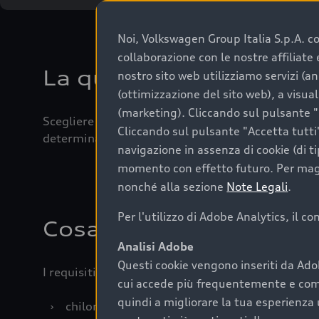
Noi, Volkswagen Group Italia S.p.A. con
collaborazione con le nostre affiliat
La qualità di acquistar
nostro sito web utilizziamo servizi (an
(ottimizzazione del sito web), a visua
(marketing). Cliccando sul pulsante "G
Scegliere un’auto usata è una decisione che coniug
Cliccando sul pulsante "Accetta tutti"
determinanti come la garanzia inclusa e l’affidabi
navigazione in assenza di cookie (di t
momento con effetto futuro. Per maggi
nonché alla sezione
Note Legali
.
Per l'utilizzo di Adobe Analytics, il c
Cosa sapere prima di a
Analisi Adobe
Questi cookie vengono inseriti da Ado
I requisiti fondamentali da considerare prima di a
cui accede più frequentemente e come 
quindi a migliorare la tua esperienza 
›
chilometraggio: un valore contenuto corrispo