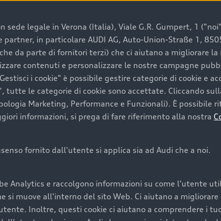
 sede legale in Verona (Italia), Viale G.R. Gumpert, 1 ("noi", 
e e partner, in particolare AUDI AG, Auto-Union-Straße 1, 85
e un’auto usata Audi
che da parte di fornitori terzi) che ci aiutano a migliorare l
lizzare contenuti e personalizzare le nostre campagne pubbli
estisci i cookie" è possibile gestire categorie di cookie e a
a convenienza, affidabilità e sostenibilità. Per fare un ac
, tutte le categorie di cookie sono accettate. Cliccando sull
lità del marchio. Audi offre l’auto usata perfetta tramite
ipologia Marketing, Performance e Funzionali). È possibile rit
ori informazioni, si prega di fare riferimento alla nostra
C
onsenso fornito dall'utente si applica sia ad Audi che a noi.
cquistare la tua prossima 
be Analytics e raccolgono informazioni su come l'utente utili
cquistare un’auto usata, oltre al prezzo e all'aspetto, son
si muove all'interno del sito Web. Ci aiutano a migliorare la
utente. Inoltre, questi cookie ci aiutano a comprendere i tuo
nde a uno stato migliore del veicolo e a una maggiore du