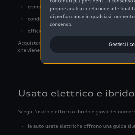
contenuti più pertinenti. Il consenso d
›
cronologia dei tagliandi: una documentazione
proprie analisi in relazione alle final
di performance in qualsiasi momento. 
›
condizioni della carrozzeria e degli interni: 
consenso.
›
efficienza meccanica: motore, trasmissione e 
Acquistare un’auto usata in una Concessionaria uff
Gestisci i c
che viene sottoposto a 110 controlli approfonditi
Usato elettrico e ibrido
Scegli l’usato elettrico o ibrido e giova dei numer
›
le auto usate elettriche offrono una guida sile