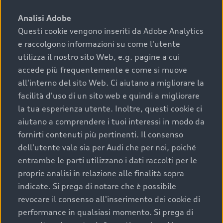
sono:
Analisi Adobe
Questi cookie vengono inseriti da Adobe Analytics
›
chilometraggio: un valore contenuto corrisponde a
e raccolgono informazioni su come l'utente
uno stato migliore del veicolo e a una maggiore
durata nel tempo;
utilizza il nostro sito Web, e.g. pagine a cui
accede più frequentemente e come si muove
›
cronologia dei tagliandi: una documentazione
all'interno del sito Web. Ci aiutano a migliorare la
completa della vettura certifica una manutenzione
facilità d'uso di un sito web e quindi a migliorare
costante e accurata;
la tua esperienza utente. Inoltre, questi cookie ci
›
condizioni della carrozzeria e degli interni: una
aiutano a comprendere i tuoi interessi in modo da
buona conservazione evidenzia cura e attenzione del
fornirti contenuti più pertinenti. Il consenso
precedente proprietario;
dell'utente vale sia per Audi che per noi, poiché
entrambe le parti utilizzano i dati raccolti per le
›
efficienza meccanica: motore, trasmissione e
proprie analisi in relazione alle finalità sopra
componenti principali in ottimo stato garantiscono
indicate. Si prega di notare che è possibile
prestazioni affidabili e sicure.
revocare il consenso all'inserimento dei cookie di
Acquistare un’auto usata in una Concessionaria ufficiale
performance in qualsiasi momento. Si prega di
Audi che offre l’usato garantito tramite Audi Prima