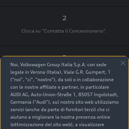
2
Clicca su “Contatta il Concessionario".
3
Noi, Volkswagen Group Italia S.p.A. con sede
A breve verrai ricontattato dal Customer Care
legale in Verona (Italia), Viale G.R. Gumpert, 1
Audi Center o direttamente dal Concessionario
("noi", "ci", "nostro"), da soli o in collaborazione
che ti supporterà per finalizzare la tua richiesta.
con le nostre affiliate e partner, in particolare
AUDI AG, Auto-Union-Straße 1, 85057 Ingolstadt,
Germania ("Audi"), sul nostro sito web utilizziamo
servizi (anche da parte di fornitori terzi) che ci
La qualità di acquistare
aiutano a migliorare la nostra presenza online
(ottimizzazione del sito web), a visualizzare
un’auto usata Audi