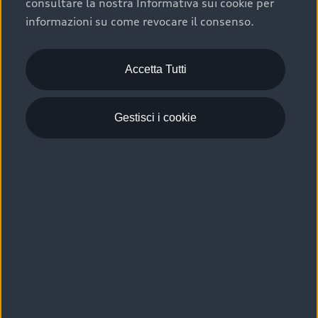
consultare la nostra Informativa sui cookie per
Scelta :plus, significa affidarsi ad un prodotto che viene
informazioni su come revocare il consenso.
sottoposto a 110 controlli approfonditi e coperto da
garanzia fino a 4 anni per una maggiore tutela del tuo
acquisto.
Accetta Tutti
Gestisci i cookie
Usato elettrico e ibrido:
efficienza e risparmio
Scegli l’usato elettrico o ibrido e giova dei numerosi
vantaggi che ti assicurano:
›
le auto usate elettriche offrono una guida silenziosa,
costi di gestione ridotti e zero emissioni locali,
›
mentre le auto usate ibride combinano efficienza e