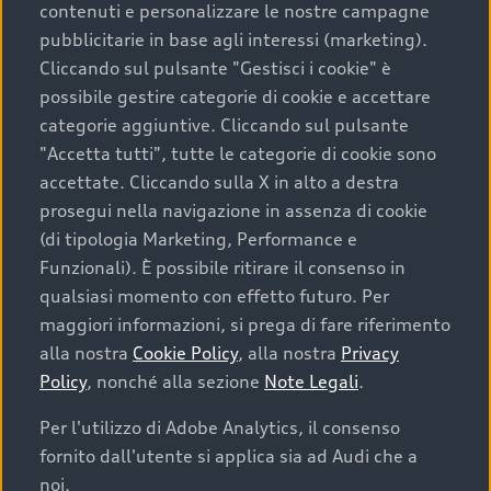
contenuti e personalizzare le nostre campagne
pubblicitarie in base agli interessi (marketing).
Scegliere un’auto usata è una decisione che coniuga
Cliccando sul pulsante "Gestisci i cookie" è
convenienza, affidabilità e sostenibilità. Per fare un
possibile gestire categorie di cookie e accettare
acquisto sicuro, è essenziale considerare aspetti
categorie aggiuntive. Cliccando sul pulsante
determinanti come la garanzia inclusa e l’affidabilità del
"Accetta tutti", tutte le categorie di cookie sono
marchio. Audi offre l’auto usata perfetta tramite Audi
accettate. Cliccando sulla X in alto a destra
Prima Scelta :plus
prosegui nella navigazione in assenza di cookie
(di tipologia Marketing, Performance e
Funzionali). È possibile ritirare il consenso in
qualsiasi momento con effetto futuro. Per
Cosa sapere prima di
maggiori informazioni, si prega di fare riferimento
acquistare la tua prossima
alla nostra
Cookie Policy
, alla nostra
Privacy
Policy
, nonché alla sezione
Note Legali
.
auto
Per l'utilizzo di Adobe Analytics, il consenso
fornito dall'utente si applica sia ad Audi che a
I requisiti fondamentali da considerare prima di
acquistare un’auto usata, oltre al prezzo e all'aspetto,
noi.