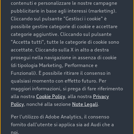
contenuti e personalizzare le nostre campagne
pubblicitarie in base agli interessi (marketing).
Scegliere un’auto usata è una decisione che coniuga
Cliccando sul pulsante "Gestisci i cookie" è
convenienza, affidabilità e sostenibilità. Per fare un
possibile gestire categorie di cookie e accettare
acquisto sicuro, è essenziale considerare aspetti
categorie aggiuntive. Cliccando sul pulsante
determinanti come la garanzia inclusa e l’affidabilità del
"Accetta tutti", tutte le categorie di cookie sono
marchio. Audi offre l’auto usata perfetta tramite Audi
accettate. Cliccando sulla X in alto a destra
Prima Scelta :plus
prosegui nella navigazione in assenza di cookie
(di tipologia Marketing, Performance e
Funzionali). È possibile ritirare il consenso in
qualsiasi momento con effetto futuro. Per
Cosa sapere prima di
maggiori informazioni, si prega di fare riferimento
acquistare la tua prossima
alla nostra
Cookie Policy
, alla nostra
Privacy
Policy
, nonché alla sezione
Note Legali
.
auto
Per l'utilizzo di Adobe Analytics, il consenso
fornito dall'utente si applica sia ad Audi che a
I requisiti fondamentali da considerare prima di
acquistare un’auto usata, oltre al prezzo e all'aspetto,
noi.