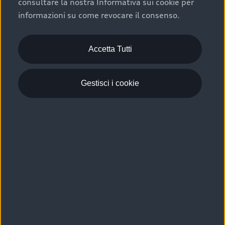
consultare la nostra Informativa sui cookie per
Scelta :plus, significa affidarsi ad un prodotto che viene
informazioni su come revocare il consenso.
sottoposto a 110 controlli approfonditi e coperto da
garanzia fino a 4 anni per una maggiore tutela del tuo
acquisto.
Accetta Tutti
Gestisci i cookie
Usato elettrico e ibrido:
efficienza e risparmio
Scegli l’usato elettrico o ibrido e giova dei numerosi
vantaggi che ti assicurano:
›
le auto usate elettriche offrono una guida silenziosa,
costi di gestione ridotti e zero emissioni locali,
›
mentre le auto usate ibride combinano efficienza e