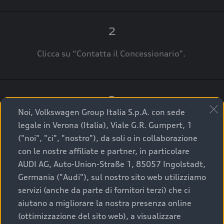
2
Clicca su “Contatta il Concessionario".
3
Noi, Volkswagen Group Italia S.p.A. con sede
A breve verrai ricontattato dal Customer Care
legale in Verona (Italia), Viale G.R. Gumpert, 1
Audi Center o direttamente dal Concessionario
("noi", "ci", "nostro"), da soli o in collaborazione
che ti supporterà per finalizzare la tua richiesta.
con le nostre affiliate e partner, in particolare
AUDI AG, Auto-Union-Straße 1, 85057 Ingolstadt,
Germania ("Audi"), sul nostro sito web utilizziamo
servizi (anche da parte di fornitori terzi) che ci
La qualità di acquistare
aiutano a migliorare la nostra presenza online
(ottimizzazione del sito web), a visualizzare
un’auto usata Audi