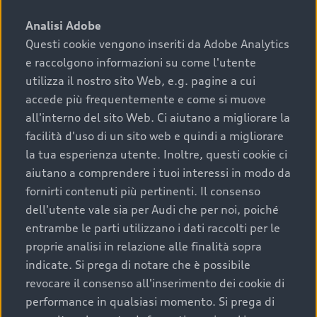
sono:
Analisi Adobe
Questi cookie vengono inseriti da Adobe Analytics
›
chilometraggio: un valore contenuto corrisponde a
e raccolgono informazioni su come l'utente
uno stato migliore del veicolo e a una maggiore
durata nel tempo;
utilizza il nostro sito Web, e.g. pagine a cui
accede più frequentemente e come si muove
›
cronologia dei tagliandi: una documentazione
all'interno del sito Web. Ci aiutano a migliorare la
completa della vettura certifica una manutenzione
facilità d'uso di un sito web e quindi a migliorare
costante e accurata;
la tua esperienza utente. Inoltre, questi cookie ci
›
condizioni della carrozzeria e degli interni: una
aiutano a comprendere i tuoi interessi in modo da
buona conservazione evidenzia cura e attenzione del
fornirti contenuti più pertinenti. Il consenso
precedente proprietario;
dell'utente vale sia per Audi che per noi, poiché
entrambe le parti utilizzano i dati raccolti per le
›
efficienza meccanica: motore, trasmissione e
proprie analisi in relazione alle finalità sopra
componenti principali in ottimo stato garantiscono
indicate. Si prega di notare che è possibile
prestazioni affidabili e sicure.
revocare il consenso all'inserimento dei cookie di
Acquistare un’auto usata in una Concessionaria ufficiale
performance in qualsiasi momento. Si prega di
Audi che offre l’usato garantito tramite Audi Prima