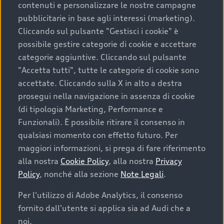
contenuti e personalizzare le nostre campagne
pubblicitarie in base agli interessi (marketing).
Scegliere un’auto usata è una decisione che coniuga
Cliccando sul pulsante "Gestisci i cookie" è
convenienza, affidabilità e sostenibilità. Per fare un
possibile gestire categorie di cookie e accettare
acquisto sicuro, è essenziale considerare aspetti
categorie aggiuntive. Cliccando sul pulsante
determinanti come la garanzia inclusa e l’affidabilità del
"Accetta tutti", tutte le categorie di cookie sono
marchio. Audi offre l’auto usata perfetta tramite Audi
accettate. Cliccando sulla X in alto a destra
Prima Scelta :plus
prosegui nella navigazione in assenza di cookie
(di tipologia Marketing, Performance e
Funzionali). È possibile ritirare il consenso in
qualsiasi momento con effetto futuro. Per
Cosa sapere prima di
maggiori informazioni, si prega di fare riferimento
acquistare la tua prossima
alla nostra
Cookie Policy
, alla nostra
Privacy
Policy
, nonché alla sezione
Note Legali
.
auto
Per l'utilizzo di Adobe Analytics, il consenso
fornito dall'utente si applica sia ad Audi che a
I requisiti fondamentali da considerare prima di
acquistare un’auto usata, oltre al prezzo e all'aspetto,
noi.