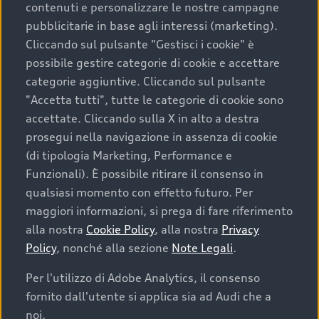
contenuti e personalizzare le nostre campagne
pubblicitarie in base agli interessi (marketing).
Scegliere un’auto usata è una decisione che coniuga
Cliccando sul pulsante "Gestisci i cookie" è
convenienza, affidabilità e sostenibilità. Per fare un
possibile gestire categorie di cookie e accettare
acquisto sicuro, è essenziale considerare aspetti
categorie aggiuntive. Cliccando sul pulsante
determinanti come la garanzia inclusa e l’affidabilità del
"Accetta tutti", tutte le categorie di cookie sono
marchio. Audi offre l’auto usata perfetta tramite Audi
accettate. Cliccando sulla X in alto a destra
Prima Scelta :plus
prosegui nella navigazione in assenza di cookie
(di tipologia Marketing, Performance e
Funzionali). È possibile ritirare il consenso in
qualsiasi momento con effetto futuro. Per
Cosa sapere prima di
maggiori informazioni, si prega di fare riferimento
acquistare la tua prossima
alla nostra
Cookie Policy
, alla nostra
Privacy
Policy
, nonché alla sezione
Note Legali
.
auto
Per l'utilizzo di Adobe Analytics, il consenso
fornito dall'utente si applica sia ad Audi che a
I requisiti fondamentali da considerare prima di
acquistare un’auto usata, oltre al prezzo e all'aspetto,
noi.