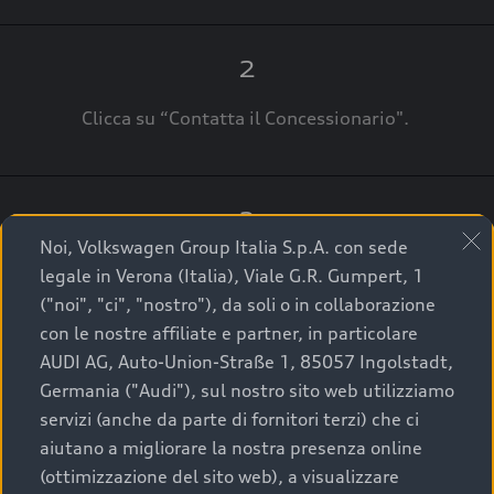
2
Clicca su “Contatta il Concessionario".
3
Noi, Volkswagen Group Italia S.p.A. con sede
A breve verrai ricontattato dal Customer Care
legale in Verona (Italia), Viale G.R. Gumpert, 1
Audi Center o direttamente dal Concessionario
("noi", "ci", "nostro"), da soli o in collaborazione
che ti supporterà per finalizzare la tua richiesta.
con le nostre affiliate e partner, in particolare
AUDI AG, Auto-Union-Straße 1, 85057 Ingolstadt,
Germania ("Audi"), sul nostro sito web utilizziamo
servizi (anche da parte di fornitori terzi) che ci
La qualità di acquistare
aiutano a migliorare la nostra presenza online
(ottimizzazione del sito web), a visualizzare
un’auto usata Audi