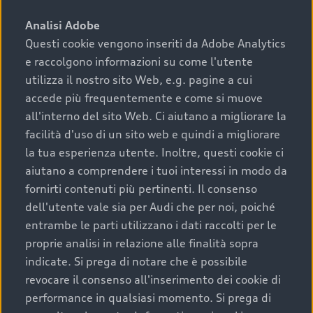
sono:
Analisi Adobe
Questi cookie vengono inseriti da Adobe Analytics
›
chilometraggio: un valore contenuto corrisponde a
e raccolgono informazioni su come l'utente
uno stato migliore del veicolo e a una maggiore
durata nel tempo;
utilizza il nostro sito Web, e.g. pagine a cui
accede più frequentemente e come si muove
›
cronologia dei tagliandi: una documentazione
all'interno del sito Web. Ci aiutano a migliorare la
completa della vettura certifica una manutenzione
facilità d'uso di un sito web e quindi a migliorare
costante e accurata;
la tua esperienza utente. Inoltre, questi cookie ci
›
condizioni della carrozzeria e degli interni: una
aiutano a comprendere i tuoi interessi in modo da
buona conservazione evidenzia cura e attenzione del
fornirti contenuti più pertinenti. Il consenso
precedente proprietario;
dell'utente vale sia per Audi che per noi, poiché
entrambe le parti utilizzano i dati raccolti per le
›
efficienza meccanica: motore, trasmissione e
proprie analisi in relazione alle finalità sopra
componenti principali in ottimo stato garantiscono
indicate. Si prega di notare che è possibile
prestazioni affidabili e sicure.
revocare il consenso all'inserimento dei cookie di
Acquistare un’auto usata in una Concessionaria ufficiale
performance in qualsiasi momento. Si prega di
Audi che offre l’usato garantito tramite Audi Prima