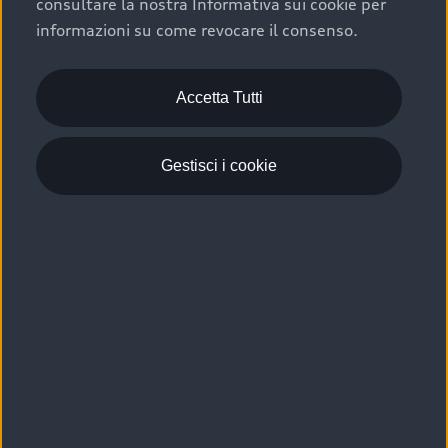
consultare la nostra Informativa sui cookie per
Scelta :plus, significa affidarsi ad un prodotto che viene
informazioni su come revocare il consenso.
sottoposto a 110 controlli approfonditi e coperto da
garanzia fino a 4 anni per una maggiore tutela del tuo
acquisto.
Accetta Tutti
Gestisci i cookie
Usato elettrico e ibrido:
efficienza e risparmio
Scegli l’usato elettrico o ibrido e giova dei numerosi
vantaggi che ti assicurano:
›
le auto usate elettriche offrono una guida silenziosa,
costi di gestione ridotti e zero emissioni locali,
›
mentre le auto usate ibride combinano efficienza e