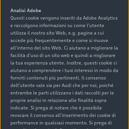
sono:
Analisi Adobe
Questi cookie vengono inseriti da Adobe Analytics
›
chilometraggio: un valore contenuto corrisponde a
e raccolgono informazioni su come l'utente
uno stato migliore del veicolo e a una maggiore
durata nel tempo;
utilizza il nostro sito Web, e.g. pagine a cui
accede più frequentemente e come si muove
›
cronologia dei tagliandi: una documentazione
all'interno del sito Web. Ci aiutano a migliorare la
completa della vettura certifica una manutenzione
facilità d'uso di un sito web e quindi a migliorare
costante e accurata;
la tua esperienza utente. Inoltre, questi cookie ci
›
condizioni della carrozzeria e degli interni: una
aiutano a comprendere i tuoi interessi in modo da
buona conservazione evidenzia cura e attenzione del
fornirti contenuti più pertinenti. Il consenso
precedente proprietario;
dell'utente vale sia per Audi che per noi, poiché
entrambe le parti utilizzano i dati raccolti per le
›
efficienza meccanica: motore, trasmissione e
proprie analisi in relazione alle finalità sopra
componenti principali in ottimo stato garantiscono
indicate. Si prega di notare che è possibile
prestazioni affidabili e sicure.
revocare il consenso all'inserimento dei cookie di
Acquistare un’auto usata in una Concessionaria ufficiale
performance in qualsiasi momento. Si prega di
Audi che offre l’usato garantito tramite Audi Prima