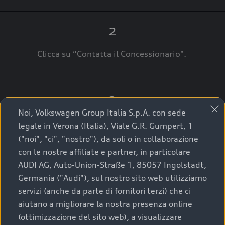
2
Clicca su “Contatta il Concessionario".
3
Noi, Volkswagen Group Italia S.p.A. con sede
A breve verrai ricontattato dal Customer Care
legale in Verona (Italia), Viale G.R. Gumpert, 1
Audi Center o direttamente dal Concessionario
("noi", "ci", "nostro"), da soli o in collaborazione
che ti supporterà per finalizzare la tua richiesta.
con le nostre affiliate e partner, in particolare
AUDI AG, Auto-Union-Straße 1, 85057 Ingolstadt,
Germania ("Audi"), sul nostro sito web utilizziamo
servizi (anche da parte di fornitori terzi) che ci
La qualità di acquistare
aiutano a migliorare la nostra presenza online
(ottimizzazione del sito web), a visualizzare
un’auto usata Audi