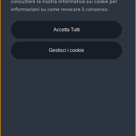
consultare la nostra Informativa sui cookie per
Scelta :plus, significa affidarsi ad un prodotto che viene
informazioni su come revocare il consenso.
sottoposto a 110 controlli approfonditi e coperto da
garanzia fino a 4 anni per una maggiore tutela del tuo
acquisto.
Accetta Tutti
Gestisci i cookie
Usato elettrico e ibrido:
efficienza e risparmio
Scegli l’usato elettrico o ibrido e giova dei numerosi
vantaggi che ti assicurano:
›
le auto usate elettriche offrono una guida silenziosa,
costi di gestione ridotti e zero emissioni locali,
›
mentre le auto usate ibride combinano efficienza e