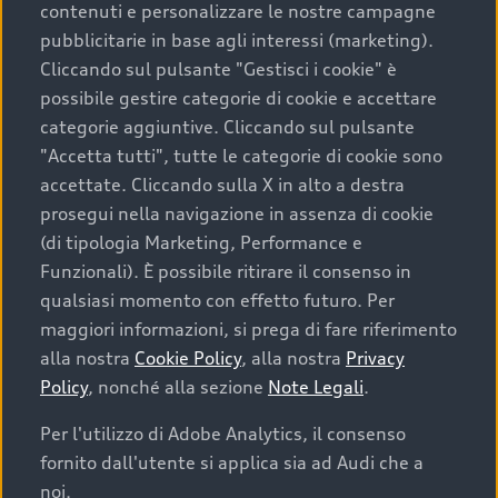
contenuti e personalizzare le nostre campagne
pubblicitarie in base agli interessi (marketing).
Scegliere un’auto usata è una decisione che coniuga
Cliccando sul pulsante "Gestisci i cookie" è
convenienza, affidabilità e sostenibilità. Per fare un
possibile gestire categorie di cookie e accettare
acquisto sicuro, è essenziale considerare aspetti
categorie aggiuntive. Cliccando sul pulsante
determinanti come la garanzia inclusa e l’affidabilità del
"Accetta tutti", tutte le categorie di cookie sono
marchio. Audi offre l’auto usata perfetta tramite Audi
accettate. Cliccando sulla X in alto a destra
Prima Scelta :plus
prosegui nella navigazione in assenza di cookie
(di tipologia Marketing, Performance e
Funzionali). È possibile ritirare il consenso in
qualsiasi momento con effetto futuro. Per
Cosa sapere prima di
maggiori informazioni, si prega di fare riferimento
acquistare la tua prossima
alla nostra
Cookie Policy
, alla nostra
Privacy
Policy
, nonché alla sezione
Note Legali
.
auto
Per l'utilizzo di Adobe Analytics, il consenso
fornito dall'utente si applica sia ad Audi che a
I requisiti fondamentali da considerare prima di
acquistare un’auto usata, oltre al prezzo e all'aspetto,
noi.