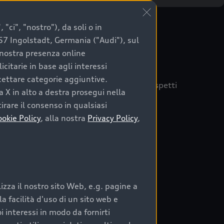
"ci", "nostro"), da soli o in
057 Ingolstadt, Germania ("Audi"), sul
a nostra presenza online
citarie in base agli interessi
ccettare categorie aggiuntive.
quisto sicuro, è essenziale considerare aspetti
a X in alto a destra prosegui nella
 Audi Prima Scelta :plus
irare il consenso in qualsiasi
ookie Policy
, alla nostra
Privacy Policy
,
auto
zza il nostro sito Web, e.g. pagine a
o:
 facilità d'uso di un sito web e
i interessi in modo da fornirti
rata nel tempo;