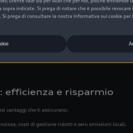
ell'utente vale sia per Audi che per noi, poiché entrambe le p
 completa della vettura certifica una manutenzione costa
ità sopra indicate. Si prega di notare che è possibile revocare
Si prega di consultare la nostra Informativa sui cookie per 
una buona conservazione evidenzia cura e attenzione del pr
componenti principali in ottimo stato garantiscono prestaz
iciale Audi che offre l’usato garantito tramite Audi Prima
ookie
Ac
 e coperto da garanzia fino a 4 anni per una maggiore tute
: efficienza e risparmio
osi vantaggi che ti assicurano:
nziosa, costi di gestione ridotti e zero emissioni locali,