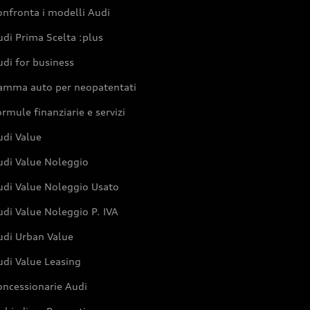
nfronta i modelli Audi
di Prima Scelta :plus
di for business
amma auto per neopatentati
rmule finanziarie e servizi
udi Value
udi Value Noleggio
udi Value Noleggio Usato
di Value Noleggio P. IVA
udi Urban Value
udi Value Leasing
oncessionarie Audi