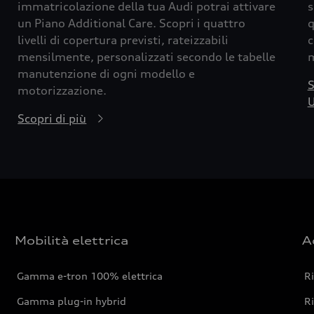
immatricolazione della tua Audi potrai attivare
s
un Piano Additional Care. Scopri i quattro
q
livelli di copertura previsti, rateizzabili
c
mensilmente, personalizzati secondo le tabelle
m
manutenzione di ogni modello e
S
motorizzazione.
U
Scopri di più
Mobilità elettrica
A
Gamma e-tron 100% elettrica
R
Gamma plug-in hybrid
Ri