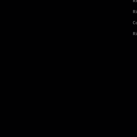
Ri
Ri
Co
Ri