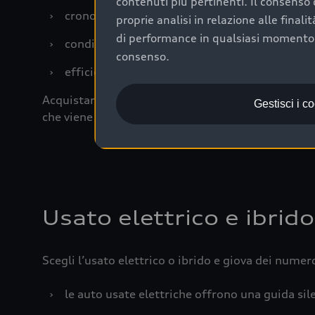
contenuti più pertinenti. Il consenso d
›
cronologia dei tagliandi: una documentazione
proprie analisi in relazione alle final
di performance in qualsiasi momento. 
›
condizioni della carrozzeria e degli interni: 
consenso.
›
efficienza meccanica: motore, trasmissione e 
Acquistare un’auto usata in una Concessionaria uff
Gestisci i c
che viene sottoposto a 110 controlli approfonditi
Usato elettrico e ibrido
Scegli l’usato elettrico o ibrido e giova dei numer
›
le auto usate elettriche offrono una guida sile