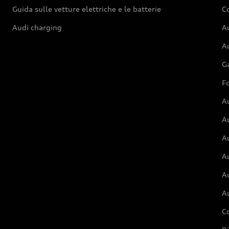
Guida sulle vetture elettriche e le batterie
Co
Audi charging
Au
Au
G
Fo
A
A
A
Au
A
A
C