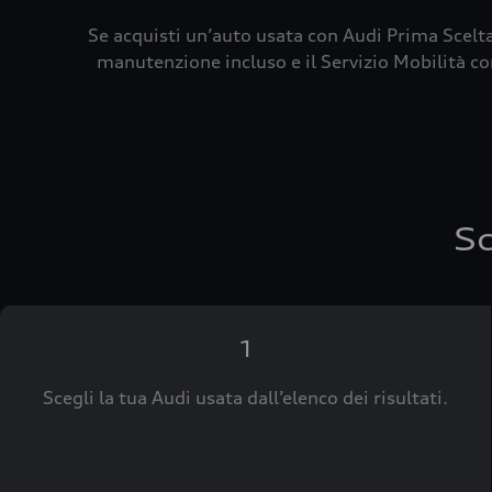
Se acquisti un’auto usata con Audi Prima Scelta
manutenzione incluso e il Servizio Mobilità con
Sc
1
Scegli la tua Audi usata dall’elenco dei risultati.