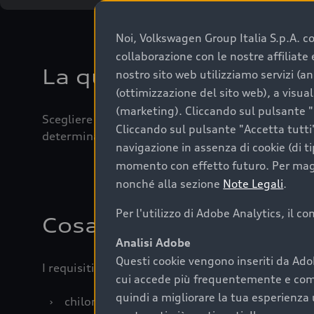
Noi, Volkswagen Group Italia S.p.A. con
collaborazione con le nostre affiliat
La qualità di acquistar
nostro sito web utilizziamo servizi (an
(ottimizzazione del sito web), a visua
(marketing). Cliccando sul pulsante "G
Scegliere un’auto usata è una decisione che coniug
Cliccando sul pulsante "Accetta tutti"
determinanti come la garanzia inclusa e l’affidabi
navigazione in assenza di cookie (di t
momento con effetto futuro. Per maggi
nonché alla sezione
Note Legali
.
Per l'utilizzo di Adobe Analytics, il c
Cosa sapere prima di a
Analisi Adobe
Questi cookie vengono inseriti da Ado
I requisiti fondamentali da considerare prima di a
cui accede più frequentemente e come 
quindi a migliorare la tua esperienza 
›
chilometraggio: un valore contenuto corrispo