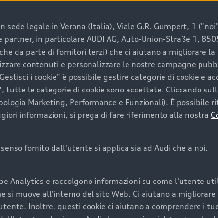
 sede legale in Verona (Italia), Viale G.R. Gumpert, 1 ("noi", 
e e partner, in particolare AUDI AG, Auto-Union-Straße 1, 85
e un’auto usata Audi
che da parte di fornitori terzi) che ci aiutano a migliorare l
lizzare contenuti e personalizzare le nostre campagne pubbli
estisci i cookie" è possibile gestire categorie di cookie e a
a convenienza, affidabilità e sostenibilità. Per fare un ac
, tutte le categorie di cookie sono accettate. Cliccando sull
lità del marchio. Audi offre l’auto usata perfetta tramite
ipologia Marketing, Performance e Funzionali). È possibile rit
ori informazioni, si prega di fare riferimento alla nostra
C
onsenso fornito dall'utente si applica sia ad Audi che a noi.
cquistare la tua prossima 
be Analytics e raccolgono informazioni su come l'utente utili
cquistare un’auto usata, oltre al prezzo e all'aspetto, son
si muove all'interno del sito Web. Ci aiutano a migliorare la
utente. Inoltre, questi cookie ci aiutano a comprendere i tuo
nde a uno stato migliore del veicolo e a una maggiore du