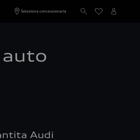
Seleziona concessionaria
a auto
ntita Audi