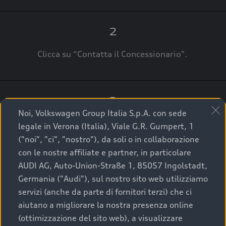
2
Clicca su “Contatta il Concessionario".
3
Noi, Volkswagen Group Italia S.p.A. con sede
A breve verrai ricontattato dal Customer Care
legale in Verona (Italia), Viale G.R. Gumpert, 1
Audi Center o direttamente dal Concessionario
("noi", "ci", "nostro"), da soli o in collaborazione
che ti supporterà per finalizzare la tua richiesta.
con le nostre affiliate e partner, in particolare
AUDI AG, Auto-Union-Straße 1, 85057 Ingolstadt,
Germania ("Audi"), sul nostro sito web utilizziamo
servizi (anche da parte di fornitori terzi) che ci
La qualità di acquistare
aiutano a migliorare la nostra presenza online
(ottimizzazione del sito web), a visualizzare
un’auto usata Audi