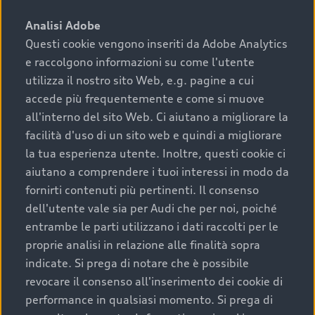
sono:
Analisi Adobe
Questi cookie vengono inseriti da Adobe Analytics
›
chilometraggio: un valore contenuto corrisponde a
e raccolgono informazioni su come l'utente
uno stato migliore del veicolo e a una maggiore
durata nel tempo;
utilizza il nostro sito Web, e.g. pagine a cui
accede più frequentemente e come si muove
›
cronologia dei tagliandi: una documentazione
all'interno del sito Web. Ci aiutano a migliorare la
completa della vettura certifica una manutenzione
facilità d'uso di un sito web e quindi a migliorare
costante e accurata;
la tua esperienza utente. Inoltre, questi cookie ci
›
condizioni della carrozzeria e degli interni: una
aiutano a comprendere i tuoi interessi in modo da
buona conservazione evidenzia cura e attenzione del
fornirti contenuti più pertinenti. Il consenso
precedente proprietario;
dell'utente vale sia per Audi che per noi, poiché
entrambe le parti utilizzano i dati raccolti per le
›
efficienza meccanica: motore, trasmissione e
proprie analisi in relazione alle finalità sopra
componenti principali in ottimo stato garantiscono
indicate. Si prega di notare che è possibile
prestazioni affidabili e sicure.
revocare il consenso all'inserimento dei cookie di
Acquistare un’auto usata in una Concessionaria ufficiale
performance in qualsiasi momento. Si prega di
Audi che offre l’usato garantito tramite Audi Prima