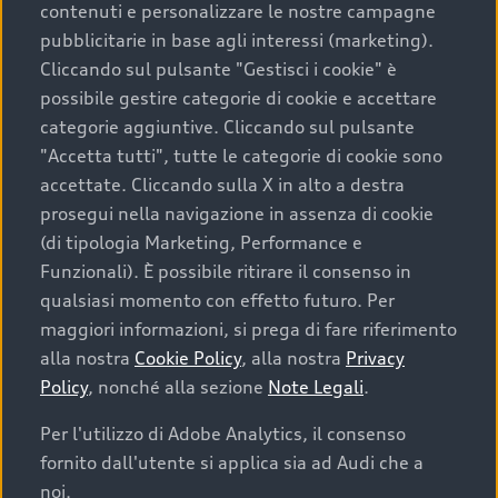
contenuti e personalizzare le nostre campagne
pubblicitarie in base agli interessi (marketing).
Scegliere un’auto usata è una decisione che coniuga
Cliccando sul pulsante "Gestisci i cookie" è
convenienza, affidabilità e sostenibilità. Per fare un
possibile gestire categorie di cookie e accettare
acquisto sicuro, è essenziale considerare aspetti
categorie aggiuntive. Cliccando sul pulsante
determinanti come la garanzia inclusa e l’affidabilità del
"Accetta tutti", tutte le categorie di cookie sono
marchio. Audi offre l’auto usata perfetta tramite Audi
accettate. Cliccando sulla X in alto a destra
Prima Scelta :plus
prosegui nella navigazione in assenza di cookie
(di tipologia Marketing, Performance e
Funzionali). È possibile ritirare il consenso in
qualsiasi momento con effetto futuro. Per
Cosa sapere prima di
maggiori informazioni, si prega di fare riferimento
acquistare la tua prossima
alla nostra
Cookie Policy
, alla nostra
Privacy
Policy
, nonché alla sezione
Note Legali
.
auto
Per l'utilizzo di Adobe Analytics, il consenso
fornito dall'utente si applica sia ad Audi che a
I requisiti fondamentali da considerare prima di
acquistare un’auto usata, oltre al prezzo e all'aspetto,
noi.