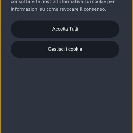
consultare la nostra Informativa sui cookie per
Scelta :plus, significa affidarsi ad un prodotto che viene
informazioni su come revocare il consenso.
sottoposto a 110 controlli approfonditi e coperto da
garanzia fino a 4 anni per una maggiore tutela del tuo
acquisto.
Accetta Tutti
Gestisci i cookie
Usato elettrico e ibrido:
efficienza e risparmio
Scegli l’usato elettrico o ibrido e giova dei numerosi
vantaggi che ti assicurano:
›
le auto usate elettriche offrono una guida silenziosa,
costi di gestione ridotti e zero emissioni locali,
›
mentre le auto usate ibride combinano efficienza e