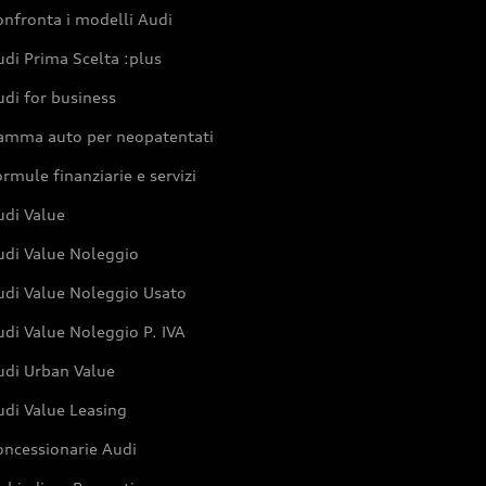
nfronta i modelli Audi
di Prima Scelta :plus
di for business
amma auto per neopatentati
rmule finanziarie e servizi
udi Value
udi Value Noleggio
udi Value Noleggio Usato
di Value Noleggio P. IVA
udi Urban Value
udi Value Leasing
oncessionarie Audi