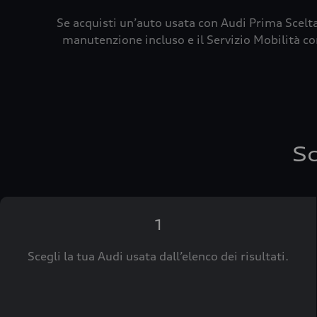
Se acquisti un’auto usata con Audi Prima Scelta
manutenzione incluso e il Servizio Mobilità con
Sc
1
Scegli la tua Audi usata dall’elenco dei risultati.