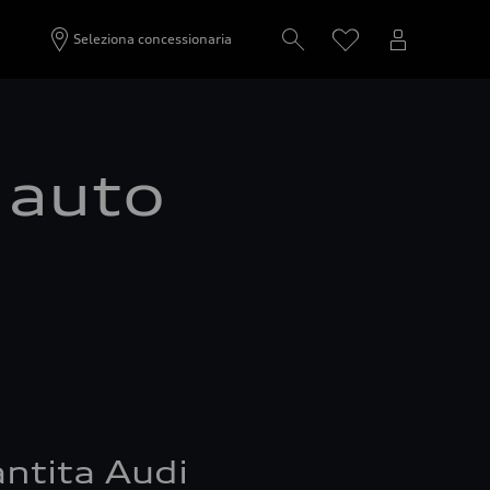
Seleziona concessionaria
a auto
ntita Audi