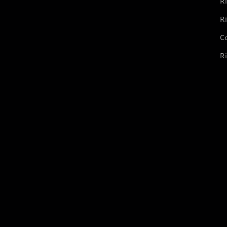
Ri
Ri
Co
Ri