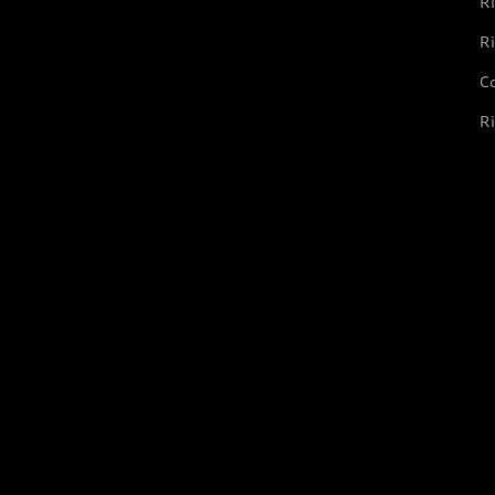
Ri
Ri
Co
Ri