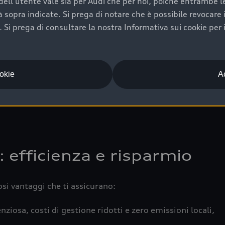
ell'utente vale sia per Audi che per noi, poiché entrambe le p
 completa della vettura certifica una manutenzione costa
ità sopra indicate. Si prega di notare che è possibile revocare
Si prega di consultare la nostra Informativa sui cookie per 
una buona conservazione evidenzia cura e attenzione del pr
componenti principali in ottimo stato garantiscono prestaz
iciale Audi che offre l’usato garantito tramite Audi Prima
ookie
Ac
 e coperto da garanzia fino a 4 anni per una maggiore tute
: efficienza e risparmio
osi vantaggi che ti assicurano:
nziosa, costi di gestione ridotti e zero emissioni locali,