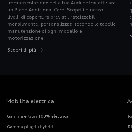
immatricolazione della tua Audi potrai attivare
s
un Piano Additional Care. Scopri i quattro
q
livelli di copertura previsti, rateizzabili
c
mensilmente, personalizzati secondo le tabelle
m
manutenzione di ogni modello e
S
motorizzazione.
U
Scopri di più
Mobilità elettrica
A
Gamma e-tron 100% elettrica
R
Gamma plug-in hybrid
Ri