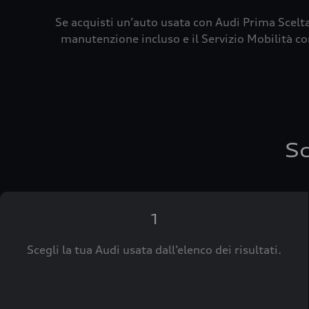
Se acquisti un’auto usata con Audi Prima Scelta
manutenzione incluso e il Servizio Mobilità con
Sc
1
Scegli la tua Audi usata dall’elenco dei risultati.