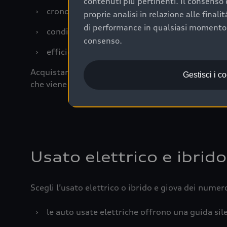
contenuti più pertinenti. Il consenso d
›
cronologia dei tagliandi: una documentazione
proprie analisi in relazione alle final
di performance in qualsiasi momento. 
›
condizioni della carrozzeria e degli interni: 
consenso.
›
efficienza meccanica: motore, trasmissione e 
Acquistare un’auto usata in una Concessionaria uff
Gestisci i c
che viene sottoposto a 110 controlli approfonditi
Usato elettrico e ibrido
Scegli l’usato elettrico o ibrido e giova dei numer
›
le auto usate elettriche offrono una guida sile