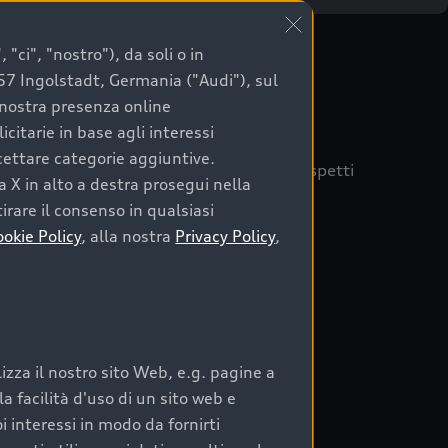
"ci", "nostro"), da soli o in
057 Ingolstadt, Germania ("Audi"), sul
a nostra presenza online
citarie in base agli interessi
ccettare categorie aggiuntive.
quisto sicuro, è essenziale considerare aspetti
a X in alto a destra prosegui nella
 Audi Prima Scelta :plus
irare il consenso in qualsiasi
ookie Policy
, alla nostra
Privacy Policy
,
auto
zza il nostro sito Web, e.g. pagine a
o:
 facilità d'uso di un sito web e
i interessi in modo da fornirti
rata nel tempo;