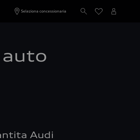
Seleziona concessionaria
a auto
ntita Audi