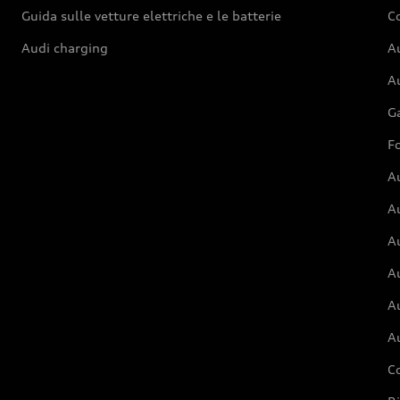
Guida sulle vetture elettriche e le batterie
Co
Audi charging
Au
Au
G
Fo
A
A
A
Au
A
A
C