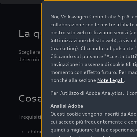
Noi, Volkswagen Group Italia S.p.A. con
collaborazione con le nostre affiliat
La qualità di acquistar
nostro sito web utilizziamo servizi (an
(ottimizzazione del sito web), a visua
(marketing). Cliccando sul pulsante "G
Scegliere un’auto usata è una decisione che coniug
Cliccando sul pulsante "Accetta tutti"
determinanti come la garanzia inclusa e l’affidabi
navigazione in assenza di cookie (di t
momento con effetto futuro. Per maggi
nonché alla sezione
Note Legali
.
Per l'utilizzo di Adobe Analytics, il c
Cosa sapere prima di a
Analisi Adobe
Questi cookie vengono inseriti da Ado
I requisiti fondamentali da considerare prima di a
cui accede più frequentemente e come 
quindi a migliorare la tua esperienza 
›
chilometraggio: un valore contenuto corrispo