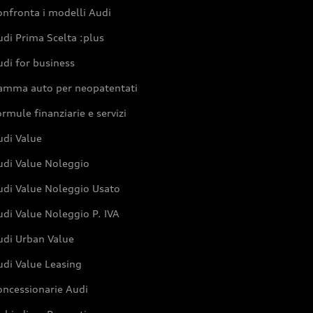
nfronta i modelli Audi
di Prima Scelta :plus
di for business
amma auto per neopatentati
rmule finanziarie e servizi
udi Value
udi Value Noleggio
udi Value Noleggio Usato
di Value Noleggio P. IVA
udi Urban Value
udi Value Leasing
oncessionarie Audi