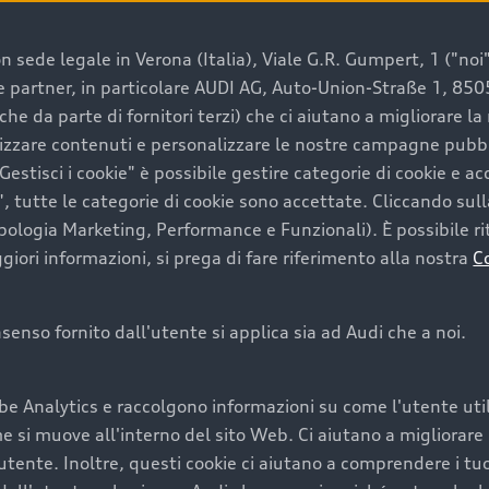
 sede legale in Verona (Italia), Viale G.R. Gumpert, 1 ("noi", 
e e partner, in particolare AUDI AG, Auto-Union-Straße 1, 85
e un’auto usata Audi
che da parte di fornitori terzi) che ci aiutano a migliorare l
lizzare contenuti e personalizzare le nostre campagne pubbli
estisci i cookie" è possibile gestire categorie di cookie e a
a convenienza, affidabilità e sostenibilità. Per fare un ac
, tutte le categorie di cookie sono accettate. Cliccando sull
lità del marchio. Audi offre l’auto usata perfetta tramite
ipologia Marketing, Performance e Funzionali). È possibile rit
ori informazioni, si prega di fare riferimento alla nostra
C
onsenso fornito dall'utente si applica sia ad Audi che a noi.
cquistare la tua prossima 
be Analytics e raccolgono informazioni su come l'utente utili
cquistare un’auto usata, oltre al prezzo e all'aspetto, son
si muove all'interno del sito Web. Ci aiutano a migliorare la
utente. Inoltre, questi cookie ci aiutano a comprendere i tuo
nde a uno stato migliore del veicolo e a una maggiore du