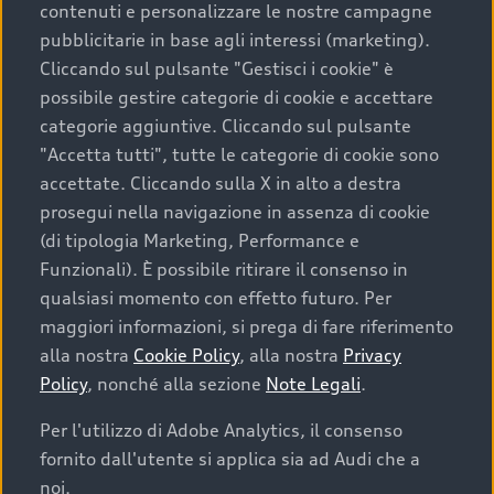
contenuti e personalizzare le nostre campagne
pubblicitarie in base agli interessi (marketing).
Scegliere un’auto usata è una decisione che coniuga
Cliccando sul pulsante "Gestisci i cookie" è
convenienza, affidabilità e sostenibilità. Per fare un
possibile gestire categorie di cookie e accettare
acquisto sicuro, è essenziale considerare aspetti
categorie aggiuntive. Cliccando sul pulsante
determinanti come la garanzia inclusa e l’affidabilità del
"Accetta tutti", tutte le categorie di cookie sono
marchio. Audi offre l’auto usata perfetta tramite Audi
accettate. Cliccando sulla X in alto a destra
Prima Scelta :plus
prosegui nella navigazione in assenza di cookie
(di tipologia Marketing, Performance e
Funzionali). È possibile ritirare il consenso in
qualsiasi momento con effetto futuro. Per
Cosa sapere prima di
maggiori informazioni, si prega di fare riferimento
acquistare la tua prossima
alla nostra
Cookie Policy
, alla nostra
Privacy
Policy
, nonché alla sezione
Note Legali
.
auto
Per l'utilizzo di Adobe Analytics, il consenso
fornito dall'utente si applica sia ad Audi che a
I requisiti fondamentali da considerare prima di
acquistare un’auto usata, oltre al prezzo e all'aspetto,
noi.