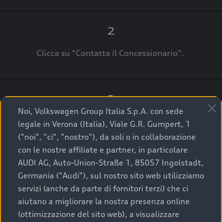
2
Clicca su “Contatta il Concessionario".
3
Noi, Volkswagen Group Italia S.p.A. con sede
A breve verrai ricontattato dal Customer Care
legale in Verona (Italia), Viale G.R. Gumpert, 1
Audi Center o direttamente dal Concessionario
("noi", "ci", "nostro"), da soli o in collaborazione
che ti supporterà per finalizzare la tua richiesta.
con le nostre affiliate e partner, in particolare
AUDI AG, Auto-Union-Straße 1, 85057 Ingolstadt,
Germania ("Audi"), sul nostro sito web utilizziamo
servizi (anche da parte di fornitori terzi) che ci
La qualità di acquistare
aiutano a migliorare la nostra presenza online
(ottimizzazione del sito web), a visualizzare
un’auto usata Audi