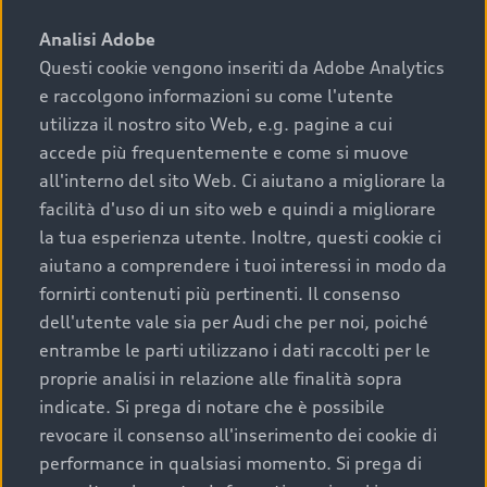
sono:
Analisi Adobe
Questi cookie vengono inseriti da Adobe Analytics
›
chilometraggio: un valore contenuto corrisponde a
e raccolgono informazioni su come l'utente
uno stato migliore del veicolo e a una maggiore
durata nel tempo;
utilizza il nostro sito Web, e.g. pagine a cui
accede più frequentemente e come si muove
›
cronologia dei tagliandi: una documentazione
all'interno del sito Web. Ci aiutano a migliorare la
completa della vettura certifica una manutenzione
facilità d'uso di un sito web e quindi a migliorare
costante e accurata;
la tua esperienza utente. Inoltre, questi cookie ci
›
condizioni della carrozzeria e degli interni: una
aiutano a comprendere i tuoi interessi in modo da
buona conservazione evidenzia cura e attenzione del
fornirti contenuti più pertinenti. Il consenso
precedente proprietario;
dell'utente vale sia per Audi che per noi, poiché
entrambe le parti utilizzano i dati raccolti per le
›
efficienza meccanica: motore, trasmissione e
proprie analisi in relazione alle finalità sopra
componenti principali in ottimo stato garantiscono
indicate. Si prega di notare che è possibile
prestazioni affidabili e sicure.
revocare il consenso all'inserimento dei cookie di
Acquistare un’auto usata in una Concessionaria ufficiale
performance in qualsiasi momento. Si prega di
Audi che offre l’usato garantito tramite Audi Prima