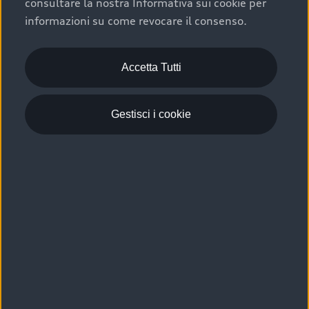
consultare la nostra Informativa sui cookie per
Scelta :plus, significa affidarsi ad un prodotto che viene
informazioni su come revocare il consenso.
sottoposto a 110 controlli approfonditi e coperto da
garanzia fino a 4 anni per una maggiore tutela del tuo
acquisto.
Accetta Tutti
Gestisci i cookie
Usato elettrico e ibrido:
efficienza e risparmio
Scegli l’usato elettrico o ibrido e giova dei numerosi
vantaggi che ti assicurano:
›
le auto usate elettriche offrono una guida silenziosa,
costi di gestione ridotti e zero emissioni locali,
›
mentre le auto usate ibride combinano efficienza e