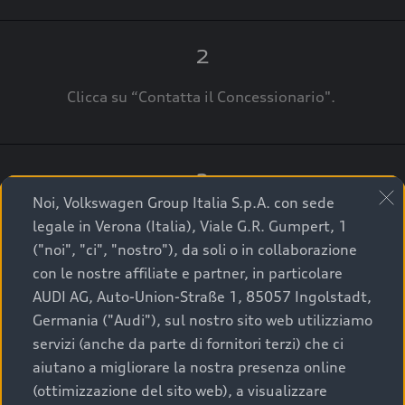
2
Clicca su “Contatta il Concessionario".
3
Noi, Volkswagen Group Italia S.p.A. con sede
A breve verrai ricontattato dal Customer Care
legale in Verona (Italia), Viale G.R. Gumpert, 1
Audi Center o direttamente dal Concessionario
("noi", "ci", "nostro"), da soli o in collaborazione
che ti supporterà per finalizzare la tua richiesta.
con le nostre affiliate e partner, in particolare
AUDI AG, Auto-Union-Straße 1, 85057 Ingolstadt,
Germania ("Audi"), sul nostro sito web utilizziamo
servizi (anche da parte di fornitori terzi) che ci
La qualità di acquistare
aiutano a migliorare la nostra presenza online
(ottimizzazione del sito web), a visualizzare
un’auto usata Audi