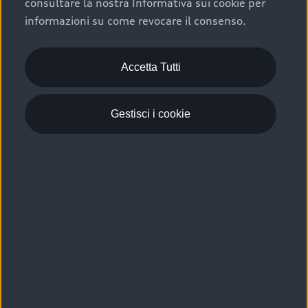
consultare la nostra Informativa sui cookie per
Scelta :plus, significa affidarsi ad un prodotto che viene
informazioni su come revocare il consenso.
sottoposto a 110 controlli approfonditi e coperto da
garanzia fino a 4 anni per una maggiore tutela del tuo
acquisto.
Accetta Tutti
Gestisci i cookie
Usato elettrico e ibrido:
efficienza e risparmio
Scegli l’usato elettrico o ibrido e giova dei numerosi
vantaggi che ti assicurano:
›
le auto usate elettriche offrono una guida silenziosa,
costi di gestione ridotti e zero emissioni locali,
›
mentre le auto usate ibride combinano efficienza e