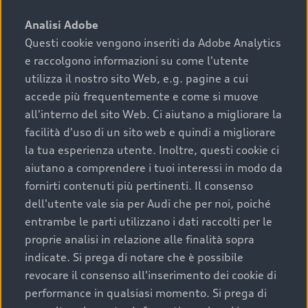
sono:
Analisi Adobe
Questi cookie vengono inseriti da Adobe Analytics
›
chilometraggio: un valore contenuto corrisponde a
e raccolgono informazioni su come l'utente
uno stato migliore del veicolo e a una maggiore
durata nel tempo;
utilizza il nostro sito Web, e.g. pagine a cui
accede più frequentemente e come si muove
›
cronologia dei tagliandi: una documentazione
all'interno del sito Web. Ci aiutano a migliorare la
completa della vettura certifica una manutenzione
facilità d'uso di un sito web e quindi a migliorare
costante e accurata;
la tua esperienza utente. Inoltre, questi cookie ci
›
condizioni della carrozzeria e degli interni: una
aiutano a comprendere i tuoi interessi in modo da
buona conservazione evidenzia cura e attenzione del
fornirti contenuti più pertinenti. Il consenso
precedente proprietario;
dell'utente vale sia per Audi che per noi, poiché
entrambe le parti utilizzano i dati raccolti per le
›
efficienza meccanica: motore, trasmissione e
proprie analisi in relazione alle finalità sopra
componenti principali in ottimo stato garantiscono
indicate. Si prega di notare che è possibile
prestazioni affidabili e sicure.
revocare il consenso all'inserimento dei cookie di
Acquistare un’auto usata in una Concessionaria ufficiale
performance in qualsiasi momento. Si prega di
Audi che offre l’usato garantito tramite Audi Prima