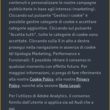
contenuti e personalizzare le nostre campagne
pubblicitarie in base agli interessi (marketing).
Scegliere un’auto usata è una decisione che coniuga
Cliccando sul pulsante "Gestisci i cookie" è
convenienza, affidabilità e sostenibilità. Per fare un
possibile gestire categorie di cookie e accettare
acquisto sicuro, è essenziale considerare aspetti
categorie aggiuntive. Cliccando sul pulsante
determinanti come la garanzia inclusa e l’affidabilità del
"Accetta tutti", tutte le categorie di cookie sono
marchio. Audi offre l’auto usata perfetta tramite Audi
accettate. Cliccando sulla X in alto a destra
Prima Scelta :plus
prosegui nella navigazione in assenza di cookie
(di tipologia Marketing, Performance e
Funzionali). È possibile ritirare il consenso in
qualsiasi momento con effetto futuro. Per
Cosa sapere prima di
maggiori informazioni, si prega di fare riferimento
acquistare la tua prossima
alla nostra
Cookie Policy
, alla nostra
Privacy
Policy
, nonché alla sezione
Note Legali
.
auto
Per l'utilizzo di Adobe Analytics, il consenso
fornito dall'utente si applica sia ad Audi che a
I requisiti fondamentali da considerare prima di
acquistare un’auto usata, oltre al prezzo e all'aspetto,
noi.