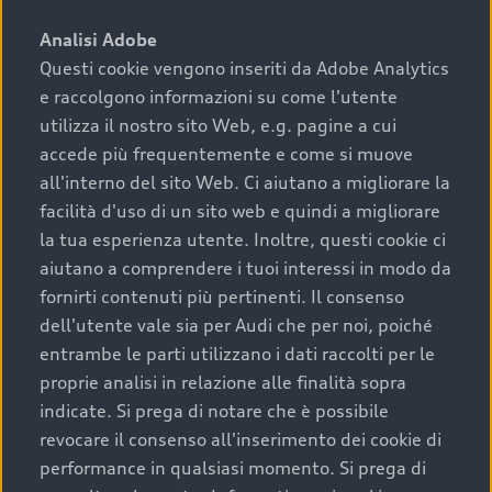
sono:
Analisi Adobe
Questi cookie vengono inseriti da Adobe Analytics
›
chilometraggio: un valore contenuto corrisponde a
e raccolgono informazioni su come l'utente
uno stato migliore del veicolo e a una maggiore
durata nel tempo;
utilizza il nostro sito Web, e.g. pagine a cui
accede più frequentemente e come si muove
›
cronologia dei tagliandi: una documentazione
all'interno del sito Web. Ci aiutano a migliorare la
completa della vettura certifica una manutenzione
facilità d'uso di un sito web e quindi a migliorare
costante e accurata;
la tua esperienza utente. Inoltre, questi cookie ci
›
condizioni della carrozzeria e degli interni: una
aiutano a comprendere i tuoi interessi in modo da
buona conservazione evidenzia cura e attenzione del
fornirti contenuti più pertinenti. Il consenso
precedente proprietario;
dell'utente vale sia per Audi che per noi, poiché
entrambe le parti utilizzano i dati raccolti per le
›
efficienza meccanica: motore, trasmissione e
proprie analisi in relazione alle finalità sopra
componenti principali in ottimo stato garantiscono
indicate. Si prega di notare che è possibile
prestazioni affidabili e sicure.
revocare il consenso all'inserimento dei cookie di
Acquistare un’auto usata in una Concessionaria ufficiale
performance in qualsiasi momento. Si prega di
Audi che offre l’usato garantito tramite Audi Prima