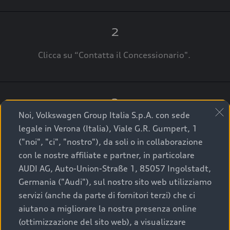
2
Clicca su “Contatta il Concessionario".
3
Noi, Volkswagen Group Italia S.p.A. con sede
A breve verrai ricontattato dal Customer Care
legale in Verona (Italia), Viale G.R. Gumpert, 1
Audi Center o direttamente dal Concessionario
("noi", "ci", "nostro"), da soli o in collaborazione
che ti supporterà per finalizzare la tua richiesta.
con le nostre affiliate e partner, in particolare
AUDI AG, Auto-Union-Straße 1, 85057 Ingolstadt,
Germania ("Audi"), sul nostro sito web utilizziamo
servizi (anche da parte di fornitori terzi) che ci
La qualità di acquistare
aiutano a migliorare la nostra presenza online
(ottimizzazione del sito web), a visualizzare
un’auto usata Audi