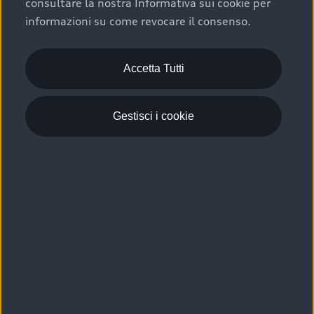
consultare la nostra Informativa sui cookie per
Scelta :plus, significa affidarsi ad un prodotto che viene
informazioni su come revocare il consenso.
sottoposto a 110 controlli approfonditi e coperto da
garanzia fino a 4 anni per una maggiore tutela del tuo
acquisto.
Accetta Tutti
Gestisci i cookie
Usato elettrico e ibrido:
efficienza e risparmio
Scegli l’usato elettrico o ibrido e giova dei numerosi
vantaggi che ti assicurano:
›
le auto usate elettriche offrono una guida silenziosa,
costi di gestione ridotti e zero emissioni locali,
›
mentre le auto usate ibride combinano efficienza e