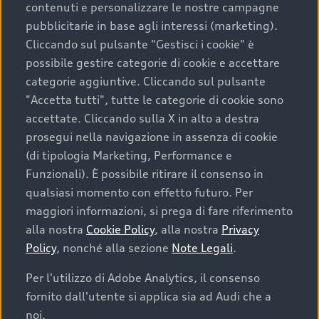
contenuti e personalizzare le nostre campagne
pubblicitarie in base agli interessi (marketing).
Scegliere un’auto usata è una decisione che coniuga
Cliccando sul pulsante "Gestisci i cookie" è
convenienza, affidabilità e sostenibilità. Per fare un
possibile gestire categorie di cookie e accettare
acquisto sicuro, è essenziale considerare aspetti
categorie aggiuntive. Cliccando sul pulsante
determinanti come la garanzia inclusa e l’affidabilità del
"Accetta tutti", tutte le categorie di cookie sono
marchio. Audi offre l’auto usata perfetta tramite Audi
accettate. Cliccando sulla X in alto a destra
Prima Scelta :plus
prosegui nella navigazione in assenza di cookie
(di tipologia Marketing, Performance e
Funzionali). È possibile ritirare il consenso in
qualsiasi momento con effetto futuro. Per
Cosa sapere prima di
maggiori informazioni, si prega di fare riferimento
acquistare la tua prossima
alla nostra
Cookie Policy
, alla nostra
Privacy
Policy
, nonché alla sezione
Note Legali
.
auto
Per l'utilizzo di Adobe Analytics, il consenso
fornito dall'utente si applica sia ad Audi che a
I requisiti fondamentali da considerare prima di
acquistare un’auto usata, oltre al prezzo e all'aspetto,
noi.