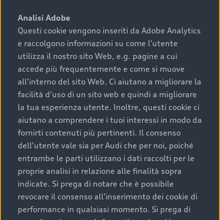
sono:
Analisi Adobe
Questi cookie vengono inseriti da Adobe Analytics
›
chilometraggio: un valore contenuto corrisponde a
e raccolgono informazioni su come l'utente
uno stato migliore del veicolo e a una maggiore
durata nel tempo;
utilizza il nostro sito Web, e.g. pagine a cui
accede più frequentemente e come si muove
›
cronologia dei tagliandi: una documentazione
all'interno del sito Web. Ci aiutano a migliorare la
completa della vettura certifica una manutenzione
facilità d'uso di un sito web e quindi a migliorare
costante e accurata;
la tua esperienza utente. Inoltre, questi cookie ci
›
condizioni della carrozzeria e degli interni: una
aiutano a comprendere i tuoi interessi in modo da
buona conservazione evidenzia cura e attenzione del
fornirti contenuti più pertinenti. Il consenso
precedente proprietario;
dell'utente vale sia per Audi che per noi, poiché
entrambe le parti utilizzano i dati raccolti per le
›
efficienza meccanica: motore, trasmissione e
proprie analisi in relazione alle finalità sopra
componenti principali in ottimo stato garantiscono
indicate. Si prega di notare che è possibile
prestazioni affidabili e sicure.
revocare il consenso all'inserimento dei cookie di
Acquistare un’auto usata in una Concessionaria ufficiale
performance in qualsiasi momento. Si prega di
Audi che offre l’usato garantito tramite Audi Prima