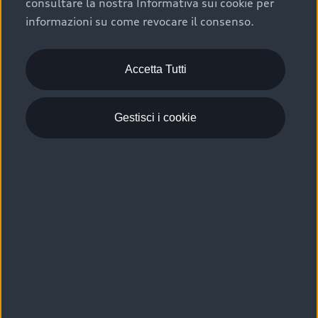
consultare la nostra Informativa sui cookie per
Scelta :plus, significa affidarsi ad un prodotto che viene
informazioni su come revocare il consenso.
sottoposto a 110 controlli approfonditi e coperto da
garanzia fino a 4 anni per una maggiore tutela del tuo
acquisto.
Accetta Tutti
Gestisci i cookie
Usato elettrico e ibrido:
efficienza e risparmio
Scegli l’usato elettrico o ibrido e giova dei numerosi
vantaggi che ti assicurano:
›
le auto usate elettriche offrono una guida silenziosa,
costi di gestione ridotti e zero emissioni locali,
›
mentre le auto usate ibride combinano efficienza e