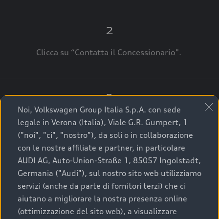
2
Clicca su “Contatta il Concessionario".
3
Noi, Volkswagen Group Italia S.p.A. con sede
A breve verrai ricontattato dal Customer Care
legale in Verona (Italia), Viale G.R. Gumpert, 1
Audi Center o direttamente dal Concessionario
("noi", "ci", "nostro"), da soli o in collaborazione
che ti supporterà per finalizzare la tua richiesta.
con le nostre affiliate e partner, in particolare
AUDI AG, Auto-Union-Straße 1, 85057 Ingolstadt,
Germania ("Audi"), sul nostro sito web utilizziamo
servizi (anche da parte di fornitori terzi) che ci
La qualità di acquistare
aiutano a migliorare la nostra presenza online
(ottimizzazione del sito web), a visualizzare
un’auto usata Audi