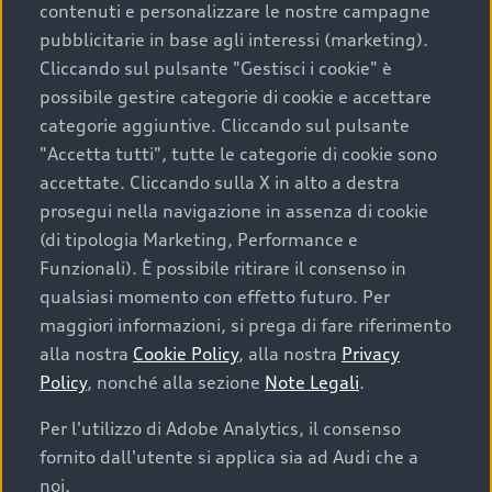
contenuti e personalizzare le nostre campagne
pubblicitarie in base agli interessi (marketing).
Scegliere un’auto usata è una decisione che coniuga
Cliccando sul pulsante "Gestisci i cookie" è
convenienza, affidabilità e sostenibilità. Per fare un
possibile gestire categorie di cookie e accettare
acquisto sicuro, è essenziale considerare aspetti
categorie aggiuntive. Cliccando sul pulsante
determinanti come la garanzia inclusa e l’affidabilità del
"Accetta tutti", tutte le categorie di cookie sono
marchio. Audi offre l’auto usata perfetta tramite Audi
accettate. Cliccando sulla X in alto a destra
Prima Scelta :plus
prosegui nella navigazione in assenza di cookie
(di tipologia Marketing, Performance e
Funzionali). È possibile ritirare il consenso in
qualsiasi momento con effetto futuro. Per
Cosa sapere prima di
maggiori informazioni, si prega di fare riferimento
acquistare la tua prossima
alla nostra
Cookie Policy
, alla nostra
Privacy
Policy
, nonché alla sezione
Note Legali
.
auto
Per l'utilizzo di Adobe Analytics, il consenso
fornito dall'utente si applica sia ad Audi che a
I requisiti fondamentali da considerare prima di
acquistare un’auto usata, oltre al prezzo e all'aspetto,
noi.