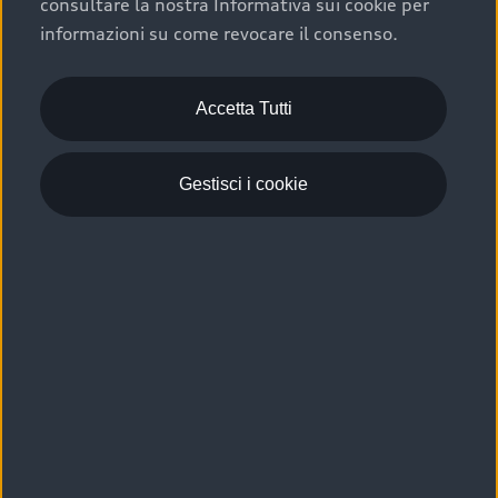
consultare la nostra Informativa sui cookie per
Scelta :plus, significa affidarsi ad un prodotto che viene
informazioni su come revocare il consenso.
sottoposto a 110 controlli approfonditi e coperto da
garanzia fino a 4 anni per una maggiore tutela del tuo
acquisto.
Accetta Tutti
Gestisci i cookie
Usato elettrico e ibrido:
efficienza e risparmio
Scegli l’usato elettrico o ibrido e giova dei numerosi
vantaggi che ti assicurano:
›
le auto usate elettriche offrono una guida silenziosa,
costi di gestione ridotti e zero emissioni locali,
›
mentre le auto usate ibride combinano efficienza e