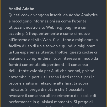
sono:
Analisi Adobe
Questi cookie vengono inseriti da Adobe Analytics
›
chilometraggio: un valore contenuto corrisponde a
e raccolgono informazioni su come l'utente
uno stato migliore del veicolo e a una maggiore
durata nel tempo;
utilizza il nostro sito Web, e.g. pagine a cui
accede più frequentemente e come si muove
›
cronologia dei tagliandi: una documentazione
all'interno del sito Web. Ci aiutano a migliorare la
completa della vettura certifica una manutenzione
facilità d'uso di un sito web e quindi a migliorare
costante e accurata;
la tua esperienza utente. Inoltre, questi cookie ci
›
condizioni della carrozzeria e degli interni: una
aiutano a comprendere i tuoi interessi in modo da
buona conservazione evidenzia cura e attenzione del
fornirti contenuti più pertinenti. Il consenso
precedente proprietario;
dell'utente vale sia per Audi che per noi, poiché
entrambe le parti utilizzano i dati raccolti per le
›
efficienza meccanica: motore, trasmissione e
proprie analisi in relazione alle finalità sopra
componenti principali in ottimo stato garantiscono
indicate. Si prega di notare che è possibile
prestazioni affidabili e sicure.
revocare il consenso all'inserimento dei cookie di
Acquistare un’auto usata in una Concessionaria ufficiale
performance in qualsiasi momento. Si prega di
Audi che offre l’usato garantito tramite Audi Prima