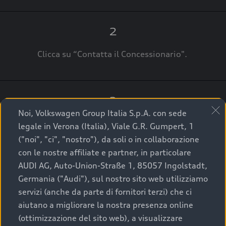
2
Clicca su “Contatta il Concessionario".
3
Noi, Volkswagen Group Italia S.p.A. con sede
A breve verrai ricontattato dal Customer Care
legale in Verona (Italia), Viale G.R. Gumpert, 1
Audi Center o direttamente dal Concessionario
("noi", "ci", "nostro"), da soli o in collaborazione
che ti supporterà per finalizzare la tua richiesta.
con le nostre affiliate e partner, in particolare
AUDI AG, Auto-Union-Straße 1, 85057 Ingolstadt,
Germania ("Audi"), sul nostro sito web utilizziamo
servizi (anche da parte di fornitori terzi) che ci
La qualità di acquistare
aiutano a migliorare la nostra presenza online
(ottimizzazione del sito web), a visualizzare
un’auto usata Audi