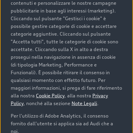
contenuti e personalizzare le nostre campagne
pubblicitarie in base agli interessi (marketing).
Scegliere un’auto usata è una decisione che coniuga
Cliccando sul pulsante "Gestisci i cookie" è
convenienza, affidabilità e sostenibilità. Per fare un
possibile gestire categorie di cookie e accettare
acquisto sicuro, è essenziale considerare aspetti
categorie aggiuntive. Cliccando sul pulsante
determinanti come la garanzia inclusa e l’affidabilità del
"Accetta tutti", tutte le categorie di cookie sono
marchio. Audi offre l’auto usata perfetta tramite Audi
accettate. Cliccando sulla X in alto a destra
Prima Scelta :plus
prosegui nella navigazione in assenza di cookie
(di tipologia Marketing, Performance e
Funzionali). È possibile ritirare il consenso in
qualsiasi momento con effetto futuro. Per
Cosa sapere prima di
maggiori informazioni, si prega di fare riferimento
acquistare la tua prossima
alla nostra
Cookie Policy
, alla nostra
Privacy
Policy
, nonché alla sezione
Note Legali
.
auto
Per l'utilizzo di Adobe Analytics, il consenso
fornito dall'utente si applica sia ad Audi che a
I requisiti fondamentali da considerare prima di
acquistare un’auto usata, oltre al prezzo e all'aspetto,
noi.