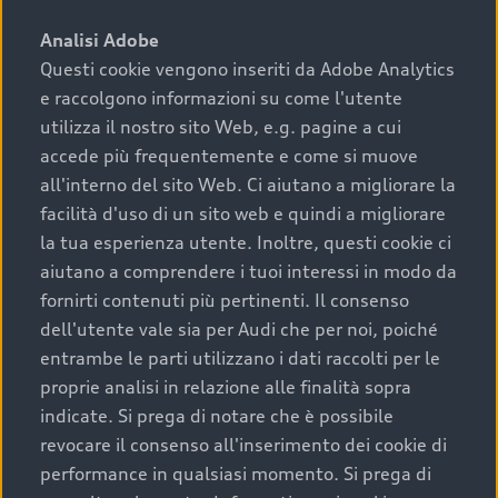
sono:
Analisi Adobe
Questi cookie vengono inseriti da Adobe Analytics
›
chilometraggio: un valore contenuto corrisponde a
e raccolgono informazioni su come l'utente
uno stato migliore del veicolo e a una maggiore
durata nel tempo;
utilizza il nostro sito Web, e.g. pagine a cui
accede più frequentemente e come si muove
›
cronologia dei tagliandi: una documentazione
all'interno del sito Web. Ci aiutano a migliorare la
completa della vettura certifica una manutenzione
facilità d'uso di un sito web e quindi a migliorare
costante e accurata;
la tua esperienza utente. Inoltre, questi cookie ci
›
condizioni della carrozzeria e degli interni: una
aiutano a comprendere i tuoi interessi in modo da
buona conservazione evidenzia cura e attenzione del
fornirti contenuti più pertinenti. Il consenso
precedente proprietario;
dell'utente vale sia per Audi che per noi, poiché
entrambe le parti utilizzano i dati raccolti per le
›
efficienza meccanica: motore, trasmissione e
proprie analisi in relazione alle finalità sopra
componenti principali in ottimo stato garantiscono
indicate. Si prega di notare che è possibile
prestazioni affidabili e sicure.
revocare il consenso all'inserimento dei cookie di
Acquistare un’auto usata in una Concessionaria ufficiale
performance in qualsiasi momento. Si prega di
Audi che offre l’usato garantito tramite Audi Prima