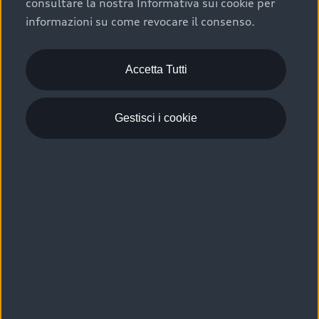
consultare la nostra Informativa sui cookie per
Scelta :plus, significa affidarsi ad un prodotto che viene
informazioni su come revocare il consenso.
sottoposto a 110 controlli approfonditi e coperto da
garanzia fino a 4 anni per una maggiore tutela del tuo
acquisto.
Accetta Tutti
Gestisci i cookie
Usato elettrico e ibrido:
efficienza e risparmio
Scegli l’usato elettrico o ibrido e giova dei numerosi
vantaggi che ti assicurano:
›
le auto usate elettriche offrono una guida silenziosa,
costi di gestione ridotti e zero emissioni locali,
›
mentre le auto usate ibride combinano efficienza e