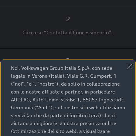
2
Clicca su “Contatta il Concessionario".
3
Noi, Volkswagen Group Italia S.p.A. con sede
A breve verrai ricontattato dal Customer Care
legale in Verona (Italia), Viale G.R. Gumpert, 1
Audi Center o direttamente dal Concessionario
("noi", "ci", "nostro"), da soli o in collaborazione
che ti supporterà per finalizzare la tua richiesta.
con le nostre affiliate e partner, in particolare
AUDI AG, Auto-Union-Straße 1, 85057 Ingolstadt,
Germania ("Audi"), sul nostro sito web utilizziamo
servizi (anche da parte di fornitori terzi) che ci
La qualità di acquistare
aiutano a migliorare la nostra presenza online
(ottimizzazione del sito web), a visualizzare
un’auto usata Audi