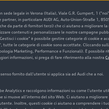
 sede legale in Verona (Italia), Viale G.R. Gumpert, 1 ("noi", 
e e partner, in particolare AUDI AG, Auto-Union-Straße 1, 85
e un’auto usata Audi
che da parte di fornitori terzi) che ci aiutano a migliorare l
lizzare contenuti e personalizzare le nostre campagne pubbli
estisci i cookie" è possibile gestire categorie di cookie e a
a convenienza, affidabilità e sostenibilità. Per fare un ac
, tutte le categorie di cookie sono accettate. Cliccando sull
lità del marchio. Audi offre l’auto usata perfetta tramite
ipologia Marketing, Performance e Funzionali). È possibile rit
ori informazioni, si prega di fare riferimento alla nostra
C
onsenso fornito dall'utente si applica sia ad Audi che a noi.
cquistare la tua prossima 
be Analytics e raccolgono informazioni su come l'utente utili
cquistare un’auto usata, oltre al prezzo e all'aspetto, son
si muove all'interno del sito Web. Ci aiutano a migliorare la
utente. Inoltre, questi cookie ci aiutano a comprendere i tuo
nde a uno stato migliore del veicolo e a una maggiore du