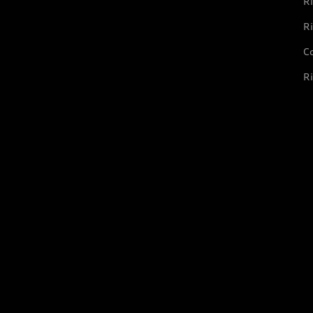
Ri
Ri
Co
Ri