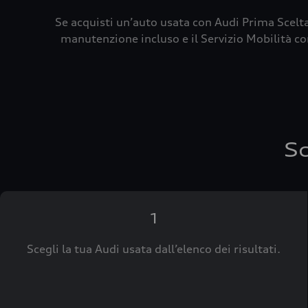
Se acquisti un’auto usata con Audi Prima Scelta
manutenzione incluso e il Servizio Mobilità con
Sc
1
Scegli la tua Audi usata dall’elenco dei risultati.