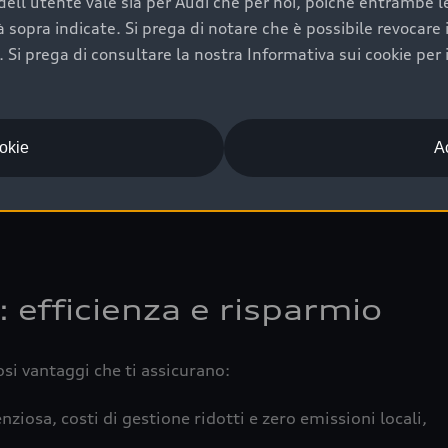
ell'utente vale sia per Audi che per noi, poiché entrambe le p
 completa della vettura certifica una manutenzione costa
ità sopra indicate. Si prega di notare che è possibile revocare
Si prega di consultare la nostra Informativa sui cookie per 
una buona conservazione evidenzia cura e attenzione del pr
componenti principali in ottimo stato garantiscono prestaz
iciale Audi che offre l’usato garantito tramite Audi Prima
ookie
Ac
 e coperto da garanzia fino a 4 anni per una maggiore tute
: efficienza e risparmio
osi vantaggi che ti assicurano:
nziosa, costi di gestione ridotti e zero emissioni locali,