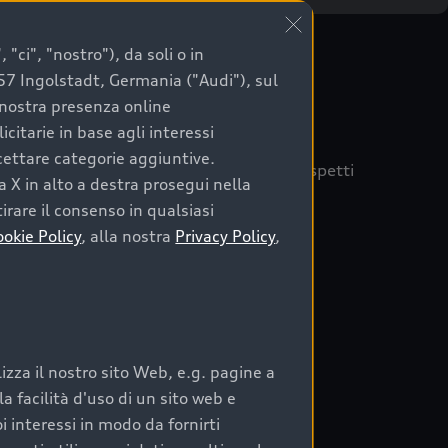
"ci", "nostro"), da soli o in
057 Ingolstadt, Germania ("Audi"), sul
a nostra presenza online
citarie in base agli interessi
ccettare categorie aggiuntive.
quisto sicuro, è essenziale considerare aspetti
a X in alto a destra prosegui nella
 Audi Prima Scelta :plus
irare il consenso in qualsiasi
ookie Policy
, alla nostra
Privacy Policy
,
auto
zza il nostro sito Web, e.g. pagine a
o:
 facilità d'uso di un sito web e
i interessi in modo da fornirti
rata nel tempo;