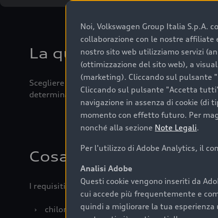
Noi, Volkswagen Group Italia S.p.A. con
collaborazione con le nostre affiliat
La qualità di acquistar
nostro sito web utilizziamo servizi (an
(ottimizzazione del sito web), a visua
(marketing). Cliccando sul pulsante "G
Scegliere un’auto usata è una decisione che coniug
Cliccando sul pulsante "Accetta tutti"
determinanti come la garanzia inclusa e l’affidabi
navigazione in assenza di cookie (di t
momento con effetto futuro. Per maggi
nonché alla sezione
Note Legali
.
Per l'utilizzo di Adobe Analytics, il c
Cosa sapere prima di a
Analisi Adobe
Questi cookie vengono inseriti da Ado
I requisiti fondamentali da considerare prima di a
cui accede più frequentemente e come 
quindi a migliorare la tua esperienza 
›
chilometraggio: un valore contenuto corrispo