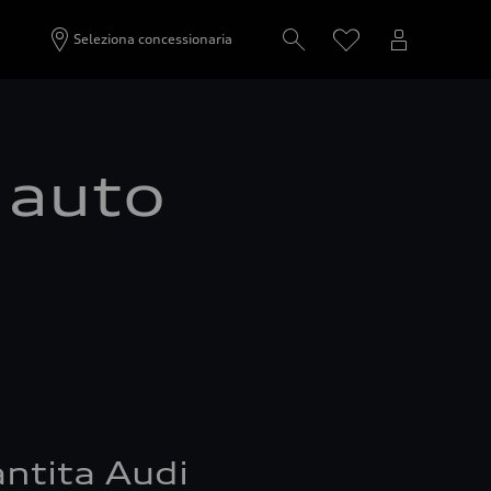
Seleziona concessionaria
a auto
ntita Audi