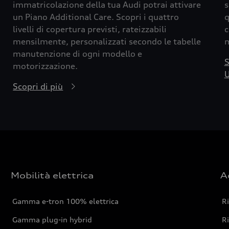
immatricolazione della tua Audi potrai attivare
s
un Piano Additional Care. Scopri i quattro
q
livelli di copertura previsti, rateizzabili
c
mensilmente, personalizzati secondo le tabelle
m
manutenzione di ogni modello e
S
motorizzazione.
U
Scopri di più
Mobilità elettrica
A
Gamma e-tron 100% elettrica
R
Gamma plug-in hybrid
Ri