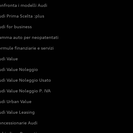
nfronta i modelli Audi
di Prima Scelta :plus
di for business
amma auto per neopatentati
rmule finanziarie e servizi
udi Value
udi Value Noleggio
udi Value Noleggio Usato
di Value Noleggio P. IVA
udi Urban Value
udi Value Leasing
oncessionarie Audi