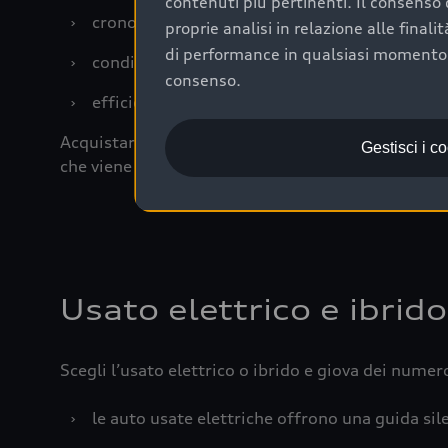
contenuti più pertinenti. Il consenso d
›
cronologia dei tagliandi: una documentazione
proprie analisi in relazione alle final
di performance in qualsiasi momento. 
›
condizioni della carrozzeria e degli interni: 
consenso.
›
efficienza meccanica: motore, trasmissione e 
Acquistare un’auto usata in una Concessionaria uff
Gestisci i c
che viene sottoposto a 110 controlli approfonditi
Usato elettrico e ibrido
Scegli l’usato elettrico o ibrido e giova dei numer
›
le auto usate elettriche offrono una guida sile