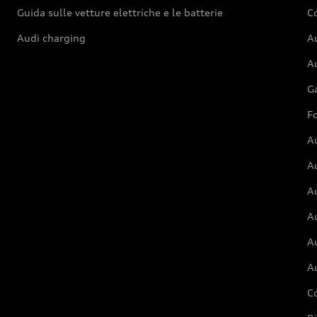
Guida sulle vetture elettriche e le batterie
Co
Audi charging
Au
Au
G
Fo
A
A
A
Au
A
A
C