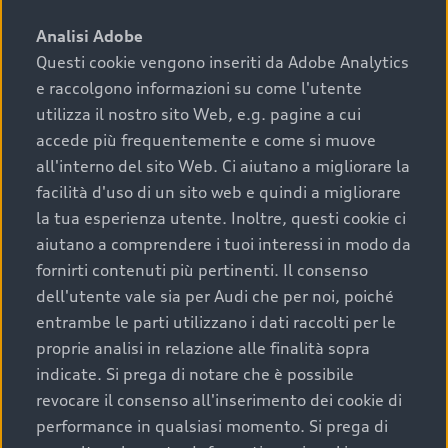
sono:
Analisi Adobe
Questi cookie vengono inseriti da Adobe Analytics
›
chilometraggio: un valore contenuto corrisponde a
e raccolgono informazioni su come l'utente
uno stato migliore del veicolo e a una maggiore
durata nel tempo;
utilizza il nostro sito Web, e.g. pagine a cui
accede più frequentemente e come si muove
›
cronologia dei tagliandi: una documentazione
all'interno del sito Web. Ci aiutano a migliorare la
completa della vettura certifica una manutenzione
facilità d'uso di un sito web e quindi a migliorare
costante e accurata;
la tua esperienza utente. Inoltre, questi cookie ci
›
condizioni della carrozzeria e degli interni: una
aiutano a comprendere i tuoi interessi in modo da
buona conservazione evidenzia cura e attenzione del
fornirti contenuti più pertinenti. Il consenso
precedente proprietario;
dell'utente vale sia per Audi che per noi, poiché
entrambe le parti utilizzano i dati raccolti per le
›
efficienza meccanica: motore, trasmissione e
proprie analisi in relazione alle finalità sopra
componenti principali in ottimo stato garantiscono
indicate. Si prega di notare che è possibile
prestazioni affidabili e sicure.
revocare il consenso all'inserimento dei cookie di
Acquistare un’auto usata in una Concessionaria ufficiale
performance in qualsiasi momento. Si prega di
Audi che offre l’usato garantito tramite Audi Prima