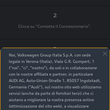
2
Clicca su “Contatta il Concessionario".
3
Noi, Volkswagen Group Italia S.p.A. con sede
A breve verrai ricontattato dal Customer Care
legale in Verona (Italia), Viale G.R. Gumpert, 1
Audi Center o direttamente dal Concessionario
("noi", "ci", "nostro"), da soli o in collaborazione
che ti supporterà per finalizzare la tua richiesta.
con le nostre affiliate e partner, in particolare
AUDI AG, Auto-Union-Straße 1, 85057 Ingolstadt,
Germania ("Audi"), sul nostro sito web utilizziamo
servizi (anche da parte di fornitori terzi) che ci
La qualità di acquistare
aiutano a migliorare la nostra presenza online
(ottimizzazione del sito web), a visualizzare
un’auto usata Audi