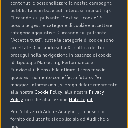
contenuti e personalizzare le nostre campagne
pubblicitarie in base agli interessi (marketing).
Scegliere un’auto usata è una decisione che coniuga
Cliccando sul pulsante "Gestisci i cookie" è
convenienza, affidabilità e sostenibilità. Per fare un
possibile gestire categorie di cookie e accettare
acquisto sicuro, è essenziale considerare aspetti
categorie aggiuntive. Cliccando sul pulsante
determinanti come la garanzia inclusa e l’affidabilità del
"Accetta tutti", tutte le categorie di cookie sono
marchio. Audi offre l’auto usata perfetta tramite Audi
accettate. Cliccando sulla X in alto a destra
Prima Scelta :plus
prosegui nella navigazione in assenza di cookie
(di tipologia Marketing, Performance e
Funzionali). È possibile ritirare il consenso in
qualsiasi momento con effetto futuro. Per
Cosa sapere prima di
maggiori informazioni, si prega di fare riferimento
acquistare la tua prossima
alla nostra
Cookie Policy
, alla nostra
Privacy
Policy
, nonché alla sezione
Note Legali
.
auto
Per l'utilizzo di Adobe Analytics, il consenso
fornito dall'utente si applica sia ad Audi che a
I requisiti fondamentali da considerare prima di
acquistare un’auto usata, oltre al prezzo e all'aspetto,
noi.