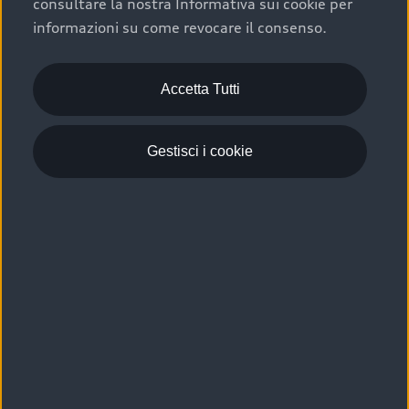
consultare la nostra Informativa sui cookie per
Scelta :plus, significa affidarsi ad un prodotto che viene
informazioni su come revocare il consenso.
sottoposto a 110 controlli approfonditi e coperto da
garanzia fino a 4 anni per una maggiore tutela del tuo
acquisto.
Accetta Tutti
Gestisci i cookie
Usato elettrico e ibrido:
efficienza e risparmio
Scegli l’usato elettrico o ibrido e giova dei numerosi
vantaggi che ti assicurano:
›
le auto usate elettriche offrono una guida silenziosa,
costi di gestione ridotti e zero emissioni locali,
›
mentre le auto usate ibride combinano efficienza e