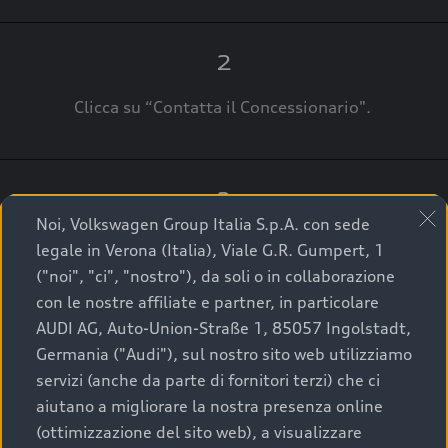
2
Clicca su “Contatta il Concessionario".
3
Noi, Volkswagen Group Italia S.p.A. con sede
A breve verrai ricontattato dal Customer Care
legale in Verona (Italia), Viale G.R. Gumpert, 1
Audi Center o direttamente dal Concessionario
("noi", "ci", "nostro"), da soli o in collaborazione
che ti supporterà per finalizzare la tua richiesta.
con le nostre affiliate e partner, in particolare
AUDI AG, Auto-Union-Straße 1, 85057 Ingolstadt,
Germania ("Audi"), sul nostro sito web utilizziamo
servizi (anche da parte di fornitori terzi) che ci
La qualità di acquistare
aiutano a migliorare la nostra presenza online
(ottimizzazione del sito web), a visualizzare
un’auto usata Audi