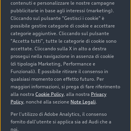
contenuti e personalizzare le nostre campagne
pubblicitarie in base agli interessi (marketing).
Scegliere un’auto usata è una decisione che coniuga
Cliccando sul pulsante "Gestisci i cookie" è
convenienza, affidabilità e sostenibilità. Per fare un
possibile gestire categorie di cookie e accettare
acquisto sicuro, è essenziale considerare aspetti
categorie aggiuntive. Cliccando sul pulsante
determinanti come la garanzia inclusa e l’affidabilità del
"Accetta tutti", tutte le categorie di cookie sono
marchio. Audi offre l’auto usata perfetta tramite Audi
accettate. Cliccando sulla X in alto a destra
Prima Scelta :plus
prosegui nella navigazione in assenza di cookie
(di tipologia Marketing, Performance e
Funzionali). È possibile ritirare il consenso in
qualsiasi momento con effetto futuro. Per
Cosa sapere prima di
maggiori informazioni, si prega di fare riferimento
acquistare la tua prossima
alla nostra
Cookie Policy
, alla nostra
Privacy
Policy
, nonché alla sezione
Note Legali
.
auto
Per l'utilizzo di Adobe Analytics, il consenso
fornito dall'utente si applica sia ad Audi che a
I requisiti fondamentali da considerare prima di
acquistare un’auto usata, oltre al prezzo e all'aspetto,
noi.