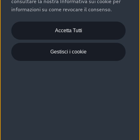
consultare la nostra Informativa sui cookie per
Scelta :plus, significa affidarsi ad un prodotto che viene
informazioni su come revocare il consenso.
sottoposto a 110 controlli approfonditi e coperto da
garanzia fino a 4 anni per una maggiore tutela del tuo
acquisto.
Accetta Tutti
Gestisci i cookie
Usato elettrico e ibrido:
efficienza e risparmio
Scegli l’usato elettrico o ibrido e giova dei numerosi
vantaggi che ti assicurano:
›
le auto usate elettriche offrono una guida silenziosa,
costi di gestione ridotti e zero emissioni locali,
›
mentre le auto usate ibride combinano efficienza e