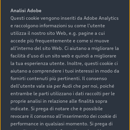
sono:
Analisi Adobe
Questi cookie vengono inseriti da Adobe Analytics
›
chilometraggio: un valore contenuto corrisponde a
e raccolgono informazioni su come l'utente
uno stato migliore del veicolo e a una maggiore
durata nel tempo;
utilizza il nostro sito Web, e.g. pagine a cui
accede più frequentemente e come si muove
›
cronologia dei tagliandi: una documentazione
all'interno del sito Web. Ci aiutano a migliorare la
completa della vettura certifica una manutenzione
facilità d'uso di un sito web e quindi a migliorare
costante e accurata;
la tua esperienza utente. Inoltre, questi cookie ci
›
condizioni della carrozzeria e degli interni: una
aiutano a comprendere i tuoi interessi in modo da
buona conservazione evidenzia cura e attenzione del
fornirti contenuti più pertinenti. Il consenso
precedente proprietario;
dell'utente vale sia per Audi che per noi, poiché
entrambe le parti utilizzano i dati raccolti per le
›
efficienza meccanica: motore, trasmissione e
proprie analisi in relazione alle finalità sopra
componenti principali in ottimo stato garantiscono
indicate. Si prega di notare che è possibile
prestazioni affidabili e sicure.
revocare il consenso all'inserimento dei cookie di
Acquistare un’auto usata in una Concessionaria ufficiale
performance in qualsiasi momento. Si prega di
Audi che offre l’usato garantito tramite Audi Prima