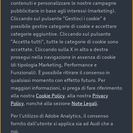
contenuti e personalizzare le nostre campagne
pubblicitarie in base agli interessi (marketing).
Scegliere un’auto usata è una decisione che coniuga
Cliccando sul pulsante "Gestisci i cookie" è
convenienza, affidabilità e sostenibilità. Per fare un
possibile gestire categorie di cookie e accettare
acquisto sicuro, è essenziale considerare aspetti
categorie aggiuntive. Cliccando sul pulsante
determinanti come la garanzia inclusa e l’affidabilità del
"Accetta tutti", tutte le categorie di cookie sono
marchio. Audi offre l’auto usata perfetta tramite Audi
accettate. Cliccando sulla X in alto a destra
Prima Scelta :plus
prosegui nella navigazione in assenza di cookie
(di tipologia Marketing, Performance e
Funzionali). È possibile ritirare il consenso in
qualsiasi momento con effetto futuro. Per
Cosa sapere prima di
maggiori informazioni, si prega di fare riferimento
acquistare la tua prossima
alla nostra
Cookie Policy
, alla nostra
Privacy
Policy
, nonché alla sezione
Note Legali
.
auto
Per l'utilizzo di Adobe Analytics, il consenso
fornito dall'utente si applica sia ad Audi che a
I requisiti fondamentali da considerare prima di
acquistare un’auto usata, oltre al prezzo e all'aspetto,
noi.