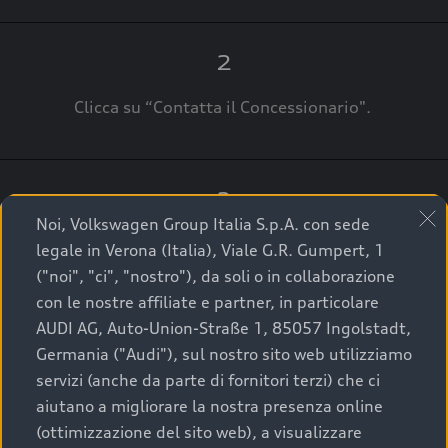
2
Clicca su “Contatta il Concessionario".
3
Noi, Volkswagen Group Italia S.p.A. con sede
A breve verrai ricontattato dal Customer Care
legale in Verona (Italia), Viale G.R. Gumpert, 1
Audi Center o direttamente dal Concessionario
("noi", "ci", "nostro"), da soli o in collaborazione
che ti supporterà per finalizzare la tua richiesta.
con le nostre affiliate e partner, in particolare
AUDI AG, Auto-Union-Straße 1, 85057 Ingolstadt,
Germania ("Audi"), sul nostro sito web utilizziamo
servizi (anche da parte di fornitori terzi) che ci
La qualità di acquistare
aiutano a migliorare la nostra presenza online
(ottimizzazione del sito web), a visualizzare
un’auto usata Audi