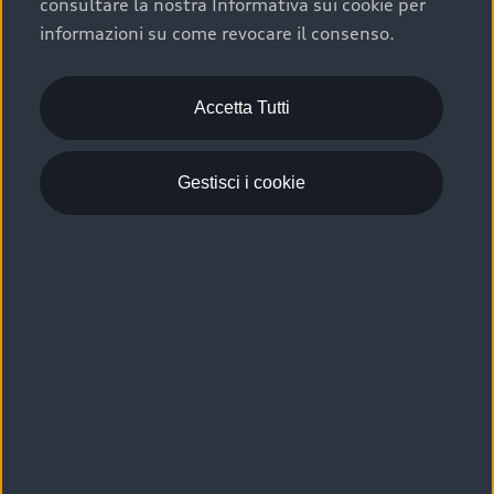
consultare la nostra Informativa sui cookie per
Scelta :plus, significa affidarsi ad un prodotto che viene
informazioni su come revocare il consenso.
sottoposto a 110 controlli approfonditi e coperto da
garanzia fino a 4 anni per una maggiore tutela del tuo
acquisto.
Accetta Tutti
Gestisci i cookie
Usato elettrico e ibrido:
efficienza e risparmio
Scegli l’usato elettrico o ibrido e giova dei numerosi
vantaggi che ti assicurano:
›
le auto usate elettriche offrono una guida silenziosa,
costi di gestione ridotti e zero emissioni locali,
›
mentre le auto usate ibride combinano efficienza e