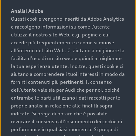
sono:
Analisi Adobe
Questi cookie vengono inseriti da Adobe Analytics
›
chilometraggio: un valore contenuto corrisponde a
e raccolgono informazioni su come l'utente
uno stato migliore del veicolo e a una maggiore
durata nel tempo;
utilizza il nostro sito Web, e.g. pagine a cui
accede più frequentemente e come si muove
›
cronologia dei tagliandi: una documentazione
all'interno del sito Web. Ci aiutano a migliorare la
completa della vettura certifica una manutenzione
facilità d'uso di un sito web e quindi a migliorare
costante e accurata;
la tua esperienza utente. Inoltre, questi cookie ci
›
condizioni della carrozzeria e degli interni: una
aiutano a comprendere i tuoi interessi in modo da
buona conservazione evidenzia cura e attenzione del
fornirti contenuti più pertinenti. Il consenso
precedente proprietario;
dell'utente vale sia per Audi che per noi, poiché
entrambe le parti utilizzano i dati raccolti per le
›
efficienza meccanica: motore, trasmissione e
proprie analisi in relazione alle finalità sopra
componenti principali in ottimo stato garantiscono
indicate. Si prega di notare che è possibile
prestazioni affidabili e sicure.
revocare il consenso all'inserimento dei cookie di
Acquistare un’auto usata in una Concessionaria ufficiale
performance in qualsiasi momento. Si prega di
Audi che offre l’usato garantito tramite Audi Prima