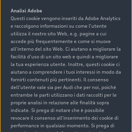
sono:
Analisi Adobe
Questi cookie vengono inseriti da Adobe Analytics
›
chilometraggio: un valore contenuto corrisponde a
e raccolgono informazioni su come l'utente
uno stato migliore del veicolo e a una maggiore
durata nel tempo;
utilizza il nostro sito Web, e.g. pagine a cui
accede più frequentemente e come si muove
›
cronologia dei tagliandi: una documentazione
all'interno del sito Web. Ci aiutano a migliorare la
completa della vettura certifica una manutenzione
facilità d'uso di un sito web e quindi a migliorare
costante e accurata;
la tua esperienza utente. Inoltre, questi cookie ci
›
condizioni della carrozzeria e degli interni: una
aiutano a comprendere i tuoi interessi in modo da
buona conservazione evidenzia cura e attenzione del
fornirti contenuti più pertinenti. Il consenso
precedente proprietario;
dell'utente vale sia per Audi che per noi, poiché
entrambe le parti utilizzano i dati raccolti per le
›
efficienza meccanica: motore, trasmissione e
proprie analisi in relazione alle finalità sopra
componenti principali in ottimo stato garantiscono
indicate. Si prega di notare che è possibile
prestazioni affidabili e sicure.
revocare il consenso all'inserimento dei cookie di
Acquistare un’auto usata in una Concessionaria ufficiale
performance in qualsiasi momento. Si prega di
Audi che offre l’usato garantito tramite Audi Prima