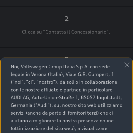
2
Clicca su “Contatta il Concessionario".
3
Noi, Volkswagen Group Italia S.p.A. con sede
A breve verrai ricontattato dal Customer Care
legale in Verona (Italia), Viale G.R. Gumpert, 1
Audi Center o direttamente dal Concessionario
("noi", "ci", "nostro"), da soli o in collaborazione
che ti supporterà per finalizzare la tua richiesta.
con le nostre affiliate e partner, in particolare
AUDI AG, Auto-Union-Straße 1, 85057 Ingolstadt,
Germania ("Audi"), sul nostro sito web utilizziamo
servizi (anche da parte di fornitori terzi) che ci
La qualità di acquistare
aiutano a migliorare la nostra presenza online
(ottimizzazione del sito web), a visualizzare
un’auto usata Audi