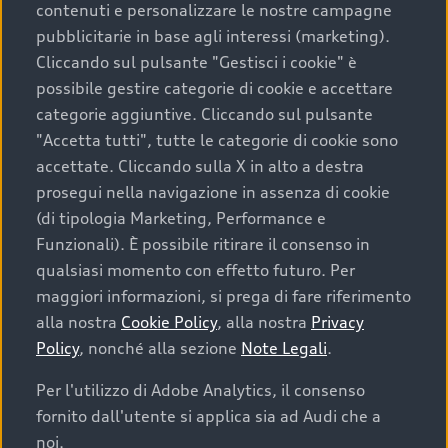
contenuti e personalizzare le nostre campagne
pubblicitarie in base agli interessi (marketing).
Scegliere un’auto usata è una decisione che coniuga
Cliccando sul pulsante "Gestisci i cookie" è
convenienza, affidabilità e sostenibilità. Per fare un
possibile gestire categorie di cookie e accettare
acquisto sicuro, è essenziale considerare aspetti
categorie aggiuntive. Cliccando sul pulsante
determinanti come la garanzia inclusa e l’affidabilità del
"Accetta tutti", tutte le categorie di cookie sono
marchio. Audi offre l’auto usata perfetta tramite Audi
accettate. Cliccando sulla X in alto a destra
Prima Scelta :plus
prosegui nella navigazione in assenza di cookie
(di tipologia Marketing, Performance e
Funzionali). È possibile ritirare il consenso in
qualsiasi momento con effetto futuro. Per
Cosa sapere prima di
maggiori informazioni, si prega di fare riferimento
acquistare la tua prossima
alla nostra
Cookie Policy
, alla nostra
Privacy
Policy
, nonché alla sezione
Note Legali
.
auto
Per l'utilizzo di Adobe Analytics, il consenso
fornito dall'utente si applica sia ad Audi che a
I requisiti fondamentali da considerare prima di
acquistare un’auto usata, oltre al prezzo e all'aspetto,
noi.