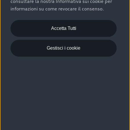
consultare la nostra Informativa sui cookie per
Scelta :plus, significa affidarsi ad un prodotto che viene
informazioni su come revocare il consenso.
sottoposto a 110 controlli approfonditi e coperto da
garanzia fino a 4 anni per una maggiore tutela del tuo
acquisto.
Accetta Tutti
Gestisci i cookie
Usato elettrico e ibrido:
efficienza e risparmio
Scegli l’usato elettrico o ibrido e giova dei numerosi
vantaggi che ti assicurano:
›
le auto usate elettriche offrono una guida silenziosa,
costi di gestione ridotti e zero emissioni locali,
›
mentre le auto usate ibride combinano efficienza e