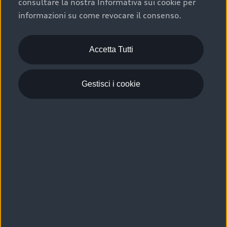
consultare la nostra Informativa sui cookie per
Scelta :plus, significa affidarsi ad un prodotto che viene
informazioni su come revocare il consenso.
sottoposto a 110 controlli approfonditi e coperto da
garanzia fino a 4 anni per una maggiore tutela del tuo
acquisto.
Accetta Tutti
Gestisci i cookie
Usato elettrico e ibrido:
efficienza e risparmio
Scegli l’usato elettrico o ibrido e giova dei numerosi
vantaggi che ti assicurano:
›
le auto usate elettriche offrono una guida silenziosa,
costi di gestione ridotti e zero emissioni locali,
›
mentre le auto usate ibride combinano efficienza e