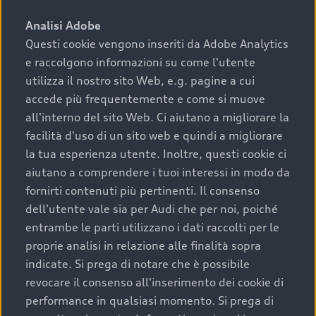
sono:
Analisi Adobe
Questi cookie vengono inseriti da Adobe Analytics
›
chilometraggio: un valore contenuto corrisponde a
e raccolgono informazioni su come l'utente
uno stato migliore del veicolo e a una maggiore
durata nel tempo;
utilizza il nostro sito Web, e.g. pagine a cui
accede più frequentemente e come si muove
›
cronologia dei tagliandi: una documentazione
all'interno del sito Web. Ci aiutano a migliorare la
completa della vettura certifica una manutenzione
facilità d'uso di un sito web e quindi a migliorare
costante e accurata;
la tua esperienza utente. Inoltre, questi cookie ci
›
condizioni della carrozzeria e degli interni: una
aiutano a comprendere i tuoi interessi in modo da
buona conservazione evidenzia cura e attenzione del
fornirti contenuti più pertinenti. Il consenso
precedente proprietario;
dell'utente vale sia per Audi che per noi, poiché
entrambe le parti utilizzano i dati raccolti per le
›
efficienza meccanica: motore, trasmissione e
proprie analisi in relazione alle finalità sopra
componenti principali in ottimo stato garantiscono
indicate. Si prega di notare che è possibile
prestazioni affidabili e sicure.
revocare il consenso all'inserimento dei cookie di
Acquistare un’auto usata in una Concessionaria ufficiale
performance in qualsiasi momento. Si prega di
Audi che offre l’usato garantito tramite Audi Prima