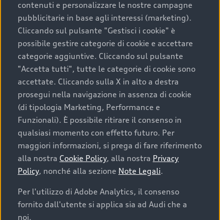
contenuti e personalizzare le nostre campagne
pubblicitarie in base agli interessi (marketing).
Scegliere un’auto usata è una decisione che coniuga
Cliccando sul pulsante "Gestisci i cookie" è
convenienza, affidabilità e sostenibilità. Per fare un
possibile gestire categorie di cookie e accettare
acquisto sicuro, è essenziale considerare aspetti
categorie aggiuntive. Cliccando sul pulsante
determinanti come la garanzia inclusa e l’affidabilità del
"Accetta tutti", tutte le categorie di cookie sono
marchio. Audi offre l’auto usata perfetta tramite Audi
accettate. Cliccando sulla X in alto a destra
Prima Scelta :plus
prosegui nella navigazione in assenza di cookie
(di tipologia Marketing, Performance e
Funzionali). È possibile ritirare il consenso in
qualsiasi momento con effetto futuro. Per
Cosa sapere prima di
maggiori informazioni, si prega di fare riferimento
acquistare la tua prossima
alla nostra
Cookie Policy
, alla nostra
Privacy
Policy
, nonché alla sezione
Note Legali
.
auto
Per l'utilizzo di Adobe Analytics, il consenso
fornito dall'utente si applica sia ad Audi che a
I requisiti fondamentali da considerare prima di
acquistare un’auto usata, oltre al prezzo e all'aspetto,
noi.