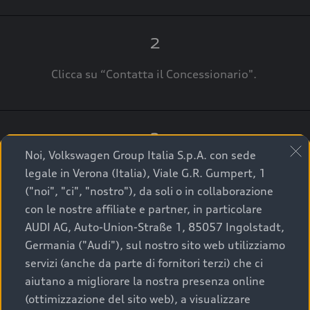
2
Clicca su “Contatta il Concessionario".
3
Noi, Volkswagen Group Italia S.p.A. con sede
A breve verrai ricontattato dal Customer Care
legale in Verona (Italia), Viale G.R. Gumpert, 1
Audi Center o direttamente dal Concessionario
("noi", "ci", "nostro"), da soli o in collaborazione
che ti supporterà per finalizzare la tua richiesta.
con le nostre affiliate e partner, in particolare
AUDI AG, Auto-Union-Straße 1, 85057 Ingolstadt,
Germania ("Audi"), sul nostro sito web utilizziamo
servizi (anche da parte di fornitori terzi) che ci
La qualità di acquistare
aiutano a migliorare la nostra presenza online
(ottimizzazione del sito web), a visualizzare
un’auto usata Audi