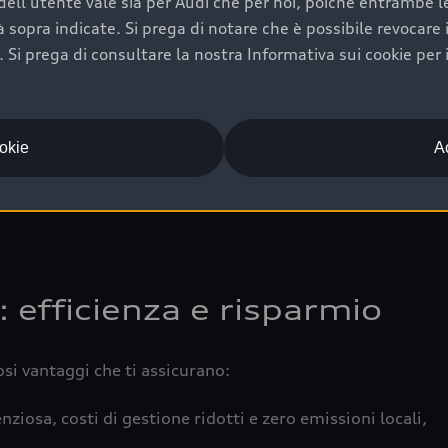
ell'utente vale sia per Audi che per noi, poiché entrambe le p
 completa della vettura certifica una manutenzione costa
ità sopra indicate. Si prega di notare che è possibile revocare
Si prega di consultare la nostra Informativa sui cookie per 
una buona conservazione evidenzia cura e attenzione del pr
componenti principali in ottimo stato garantiscono prestaz
iciale Audi che offre l’usato garantito tramite Audi Prima
ookie
Ac
 e coperto da garanzia fino a 4 anni per una maggiore tute
: efficienza e risparmio
osi vantaggi che ti assicurano:
nziosa, costi di gestione ridotti e zero emissioni locali,