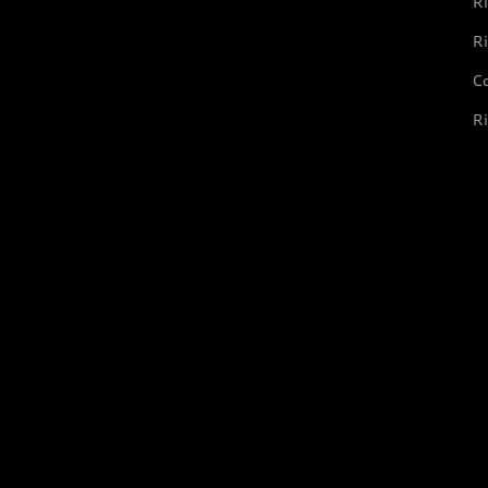
Ri
Ri
Co
Ri