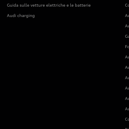
Guida sulle vetture elettriche e le batterie
Co
Audi charging
Au
Au
G
Fo
A
A
A
Au
A
A
C