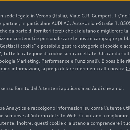
 sede legale in Verona (Italia), Viale G.R. Gumpert, 1 ("noi", 
e e partner, in particolare AUDI AG, Auto-Union-Straße 1, 85
e un’auto usata Audi
che da parte di fornitori terzi) che ci aiutano a migliorare l
lizzare contenuti e personalizzare le nostre campagne pubbli
estisci i cookie" è possibile gestire categorie di cookie e a
a convenienza, affidabilità e sostenibilità. Per fare un ac
, tutte le categorie di cookie sono accettate. Cliccando sull
lità del marchio. Audi offre l’auto usata perfetta tramite
ipologia Marketing, Performance e Funzionali). È possibile rit
ori informazioni, si prega di fare riferimento alla nostra
C
onsenso fornito dall'utente si applica sia ad Audi che a noi.
cquistare la tua prossima 
be Analytics e raccolgono informazioni su come l'utente utili
cquistare un’auto usata, oltre al prezzo e all'aspetto, son
si muove all'interno del sito Web. Ci aiutano a migliorare la
utente. Inoltre, questi cookie ci aiutano a comprendere i tuo
nde a uno stato migliore del veicolo e a una maggiore du