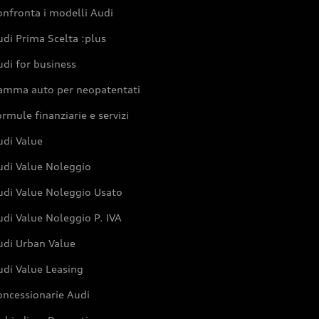
nfronta i modelli Audi
di Prima Scelta :plus
di for business
amma auto per neopatentati
rmule finanziarie e servizi
udi Value
udi Value Noleggio
udi Value Noleggio Usato
di Value Noleggio P. IVA
udi Urban Value
udi Value Leasing
oncessionarie Audi