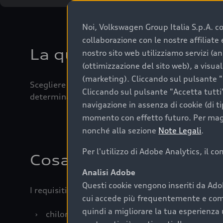
Noi, Volkswagen Group Italia S.p.A. con
collaborazione con le nostre affiliat
La qualità di acquistar
nostro sito web utilizziamo servizi (an
(ottimizzazione del sito web), a visua
(marketing). Cliccando sul pulsante "G
Scegliere un’auto usata è una decisione che coniug
Cliccando sul pulsante "Accetta tutti"
determinanti come la garanzia inclusa e l’affidabi
navigazione in assenza di cookie (di t
momento con effetto futuro. Per maggi
nonché alla sezione
Note Legali
.
Per l'utilizzo di Adobe Analytics, il c
Cosa sapere prima di a
Analisi Adobe
Questi cookie vengono inseriti da Ado
I requisiti fondamentali da considerare prima di a
cui accede più frequentemente e come 
quindi a migliorare la tua esperienza 
›
chilometraggio: un valore contenuto corrispo