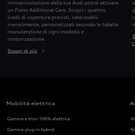
immatricolazione della tua Audi potrai attivare
s
un Piano Additional Care. Scopri i quattro
q
livelli di copertura previsti, rateizzabili
c
mensilmente, personalizzati secondo le tabelle
m
manutenzione di ogni modello e
S
motorizzazione.
U
Scopri di più
Mobilità elettrica
A
Gamma e-tron 100% elettrica
R
Gamma plug-in hybrid
Ri