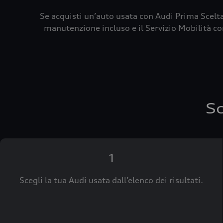
Se acquisti un’auto usata con Audi Prima Scelta
manutenzione incluso e il Servizio Mobilità con
Sc
1
Scegli la tua Audi usata dall’elenco dei risultati.