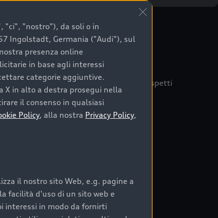
"ci", "nostro"), da soli o in
057 Ingolstadt, Germania ("Audi"), sul
a nostra presenza online
citarie in base agli interessi
ccettare categorie aggiuntive.
quisto sicuro, è essenziale considerare aspetti
a X in alto a destra prosegui nella
 Audi Prima Scelta :plus
irare il consenso in qualsiasi
ookie Policy
, alla nostra
Privacy Policy
,
auto
zza il nostro sito Web, e.g. pagine a
o:
 facilità d'uso di un sito web e
i interessi in modo da fornirti
rata nel tempo;