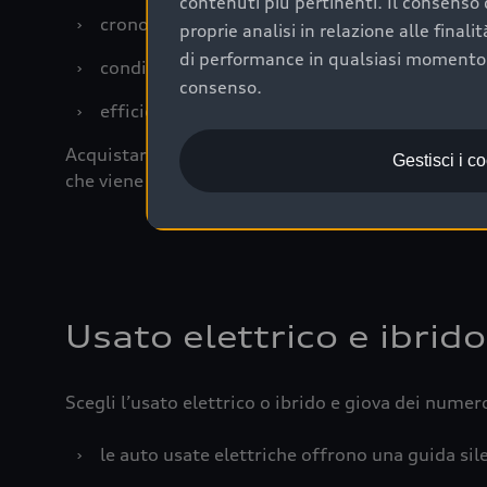
contenuti più pertinenti. Il consenso d
›
cronologia dei tagliandi: una documentazione
proprie analisi in relazione alle final
di performance in qualsiasi momento. 
›
condizioni della carrozzeria e degli interni: 
consenso.
›
efficienza meccanica: motore, trasmissione e 
Acquistare un’auto usata in una Concessionaria uff
Gestisci i c
che viene sottoposto a 110 controlli approfonditi
Usato elettrico e ibrido
Scegli l’usato elettrico o ibrido e giova dei numer
›
le auto usate elettriche offrono una guida sile