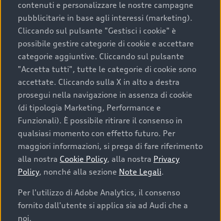
contenuti e personalizzare le nostre campagne
pubblicitarie in base agli interessi (marketing).
Scegliere un’auto usata è una decisione che coniuga
Cliccando sul pulsante "Gestisci i cookie" è
convenienza, affidabilità e sostenibilità. Per fare un
possibile gestire categorie di cookie e accettare
acquisto sicuro, è essenziale considerare aspetti
categorie aggiuntive. Cliccando sul pulsante
determinanti come la garanzia inclusa e l’affidabilità del
"Accetta tutti", tutte le categorie di cookie sono
marchio. Audi offre l’auto usata perfetta tramite Audi
accettate. Cliccando sulla X in alto a destra
Prima Scelta :plus
prosegui nella navigazione in assenza di cookie
(di tipologia Marketing, Performance e
Funzionali). È possibile ritirare il consenso in
qualsiasi momento con effetto futuro. Per
Cosa sapere prima di
maggiori informazioni, si prega di fare riferimento
acquistare la tua prossima
alla nostra
Cookie Policy
, alla nostra
Privacy
Policy
, nonché alla sezione
Note Legali
.
auto
Per l'utilizzo di Adobe Analytics, il consenso
fornito dall'utente si applica sia ad Audi che a
I requisiti fondamentali da considerare prima di
acquistare un’auto usata, oltre al prezzo e all'aspetto,
noi.