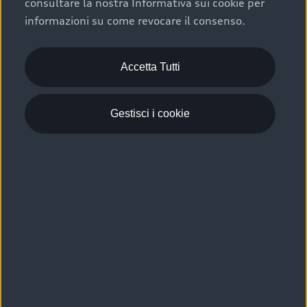
consultare la nostra Informativa sui cookie per
Scelta :plus, significa affidarsi ad un prodotto che viene
informazioni su come revocare il consenso.
sottoposto a 110 controlli approfonditi e coperto da
garanzia fino a 4 anni per una maggiore tutela del tuo
acquisto.
Accetta Tutti
Gestisci i cookie
Usato elettrico e ibrido:
efficienza e risparmio
Scegli l’usato elettrico o ibrido e giova dei numerosi
vantaggi che ti assicurano:
›
le auto usate elettriche offrono una guida silenziosa,
costi di gestione ridotti e zero emissioni locali,
›
mentre le auto usate ibride combinano efficienza e