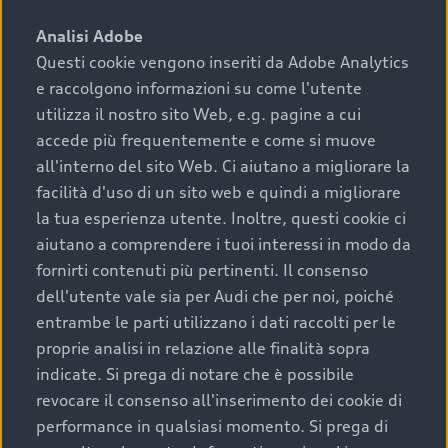
sono:
Analisi Adobe
Questi cookie vengono inseriti da Adobe Analytics
›
chilometraggio: un valore contenuto corrisponde a
e raccolgono informazioni su come l'utente
uno stato migliore del veicolo e a una maggiore
durata nel tempo;
utilizza il nostro sito Web, e.g. pagine a cui
accede più frequentemente e come si muove
›
cronologia dei tagliandi: una documentazione
all'interno del sito Web. Ci aiutano a migliorare la
completa della vettura certifica una manutenzione
facilità d'uso di un sito web e quindi a migliorare
costante e accurata;
la tua esperienza utente. Inoltre, questi cookie ci
›
condizioni della carrozzeria e degli interni: una
aiutano a comprendere i tuoi interessi in modo da
buona conservazione evidenzia cura e attenzione del
fornirti contenuti più pertinenti. Il consenso
precedente proprietario;
dell'utente vale sia per Audi che per noi, poiché
entrambe le parti utilizzano i dati raccolti per le
›
efficienza meccanica: motore, trasmissione e
proprie analisi in relazione alle finalità sopra
componenti principali in ottimo stato garantiscono
indicate. Si prega di notare che è possibile
prestazioni affidabili e sicure.
revocare il consenso all'inserimento dei cookie di
Acquistare un’auto usata in una Concessionaria ufficiale
performance in qualsiasi momento. Si prega di
Audi che offre l’usato garantito tramite Audi Prima