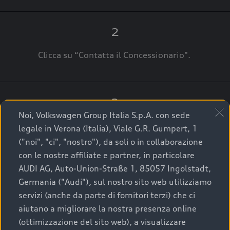
2
Clicca su “Contatta il Concessionario".
3
Noi, Volkswagen Group Italia S.p.A. con sede
A breve verrai ricontattato dal Customer Care
legale in Verona (Italia), Viale G.R. Gumpert, 1
Audi Center o direttamente dal Concessionario
("noi", "ci", "nostro"), da soli o in collaborazione
che ti supporterà per finalizzare la tua richiesta.
con le nostre affiliate e partner, in particolare
AUDI AG, Auto-Union-Straße 1, 85057 Ingolstadt,
Germania ("Audi"), sul nostro sito web utilizziamo
servizi (anche da parte di fornitori terzi) che ci
La qualità di acquistare
aiutano a migliorare la nostra presenza online
(ottimizzazione del sito web), a visualizzare
un’auto usata Audi