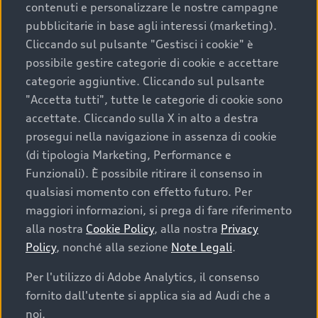
contenuti e personalizzare le nostre campagne
pubblicitarie in base agli interessi (marketing).
Scegliere un’auto usata è una decisione che coniuga
Cliccando sul pulsante "Gestisci i cookie" è
convenienza, affidabilità e sostenibilità. Per fare un
possibile gestire categorie di cookie e accettare
acquisto sicuro, è essenziale considerare aspetti
categorie aggiuntive. Cliccando sul pulsante
determinanti come la garanzia inclusa e l’affidabilità del
"Accetta tutti", tutte le categorie di cookie sono
marchio. Audi offre l’auto usata perfetta tramite Audi
accettate. Cliccando sulla X in alto a destra
Prima Scelta :plus
prosegui nella navigazione in assenza di cookie
(di tipologia Marketing, Performance e
Funzionali). È possibile ritirare il consenso in
qualsiasi momento con effetto futuro. Per
Cosa sapere prima di
maggiori informazioni, si prega di fare riferimento
acquistare la tua prossima
alla nostra
Cookie Policy
, alla nostra
Privacy
Policy
, nonché alla sezione
Note Legali
.
auto
Per l'utilizzo di Adobe Analytics, il consenso
fornito dall'utente si applica sia ad Audi che a
I requisiti fondamentali da considerare prima di
acquistare un’auto usata, oltre al prezzo e all'aspetto,
noi.