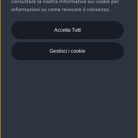
consultare la nostra Informativa sui cookie per
Scelta :plus, significa affidarsi ad un prodotto che viene
informazioni su come revocare il consenso.
sottoposto a 110 controlli approfonditi e coperto da
garanzia fino a 4 anni per una maggiore tutela del tuo
acquisto.
Accetta Tutti
Gestisci i cookie
Usato elettrico e ibrido:
efficienza e risparmio
Scegli l’usato elettrico o ibrido e giova dei numerosi
vantaggi che ti assicurano:
›
le auto usate elettriche offrono una guida silenziosa,
costi di gestione ridotti e zero emissioni locali,
›
mentre le auto usate ibride combinano efficienza e