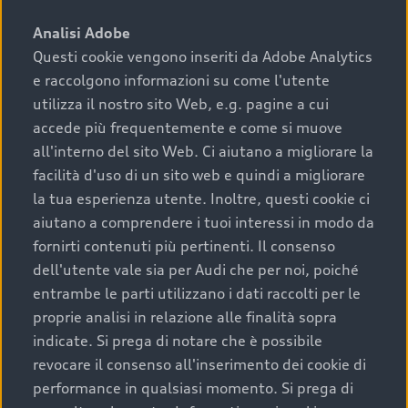
sono:
Analisi Adobe
Questi cookie vengono inseriti da Adobe Analytics
›
chilometraggio: un valore contenuto corrisponde a
e raccolgono informazioni su come l'utente
uno stato migliore del veicolo e a una maggiore
durata nel tempo;
utilizza il nostro sito Web, e.g. pagine a cui
accede più frequentemente e come si muove
›
cronologia dei tagliandi: una documentazione
all'interno del sito Web. Ci aiutano a migliorare la
completa della vettura certifica una manutenzione
facilità d'uso di un sito web e quindi a migliorare
costante e accurata;
la tua esperienza utente. Inoltre, questi cookie ci
›
condizioni della carrozzeria e degli interni: una
aiutano a comprendere i tuoi interessi in modo da
buona conservazione evidenzia cura e attenzione del
fornirti contenuti più pertinenti. Il consenso
precedente proprietario;
dell'utente vale sia per Audi che per noi, poiché
entrambe le parti utilizzano i dati raccolti per le
›
efficienza meccanica: motore, trasmissione e
proprie analisi in relazione alle finalità sopra
componenti principali in ottimo stato garantiscono
indicate. Si prega di notare che è possibile
prestazioni affidabili e sicure.
revocare il consenso all'inserimento dei cookie di
Acquistare un’auto usata in una Concessionaria ufficiale
performance in qualsiasi momento. Si prega di
Audi che offre l’usato garantito tramite Audi Prima