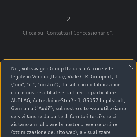
2
Clicca su “Contatta il Concessionario".
3
Noi, Volkswagen Group Italia S.p.A. con sede
A breve verrai ricontattato dal Customer Care
legale in Verona (Italia), Viale G.R. Gumpert, 1
Audi Center o direttamente dal Concessionario
("noi", "ci", "nostro"), da soli o in collaborazione
che ti supporterà per finalizzare la tua richiesta.
con le nostre affiliate e partner, in particolare
AUDI AG, Auto-Union-Straße 1, 85057 Ingolstadt,
Germania ("Audi"), sul nostro sito web utilizziamo
servizi (anche da parte di fornitori terzi) che ci
La qualità di acquistare
aiutano a migliorare la nostra presenza online
(ottimizzazione del sito web), a visualizzare
un’auto usata Audi