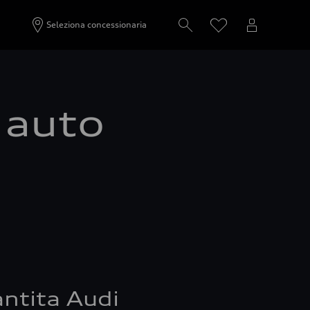
Seleziona concessionaria
a auto
ntita Audi