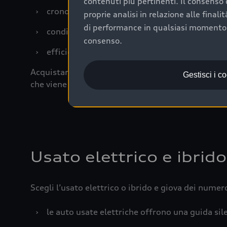
contenuti più pertinenti. Il consenso d
›
cronologia dei tagliandi: una documentazione
proprie analisi in relazione alle final
di performance in qualsiasi momento. 
›
condizioni della carrozzeria e degli interni: 
consenso.
›
efficienza meccanica: motore, trasmissione e 
Acquistare un’auto usata in una Concessionaria uff
Gestisci i c
che viene sottoposto a 110 controlli approfonditi
Usato elettrico e ibrido
Scegli l’usato elettrico o ibrido e giova dei numer
›
le auto usate elettriche offrono una guida sile