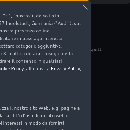
"ci", "nostro"), da soli o in
057 Ingolstadt, Germania ("Audi"), sul
a nostra presenza online
citarie in base agli interessi
ccettare categorie aggiuntive.
quisto sicuro, è essenziale considerare aspetti
a X in alto a destra prosegui nella
 Audi Prima Scelta :plus
irare il consenso in qualsiasi
ookie Policy
, alla nostra
Privacy Policy
,
auto
zza il nostro sito Web, e.g. pagine a
o:
 facilità d'uso di un sito web e
i interessi in modo da fornirti
rata nel tempo;