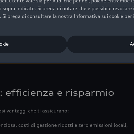
ell'utente vale sia per Audi che per noi, poiché entrambe le p
 completa della vettura certifica una manutenzione costa
ità sopra indicate. Si prega di notare che è possibile revocare
Si prega di consultare la nostra Informativa sui cookie per 
una buona conservazione evidenzia cura e attenzione del pr
componenti principali in ottimo stato garantiscono prestaz
iciale Audi che offre l’usato garantito tramite Audi Prima
ookie
Ac
 e coperto da garanzia fino a 4 anni per una maggiore tute
: efficienza e risparmio
osi vantaggi che ti assicurano:
nziosa, costi di gestione ridotti e zero emissioni locali,