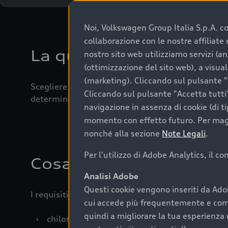
Noi, Volkswagen Group Italia S.p.A. con
collaborazione con le nostre affiliat
La qualità di acquistar
nostro sito web utilizziamo servizi (an
(ottimizzazione del sito web), a visua
(marketing). Cliccando sul pulsante "G
Scegliere un’auto usata è una decisione che coniug
Cliccando sul pulsante "Accetta tutti"
determinanti come la garanzia inclusa e l’affidabi
navigazione in assenza di cookie (di t
momento con effetto futuro. Per maggi
nonché alla sezione
Note Legali
.
Per l'utilizzo di Adobe Analytics, il c
Cosa sapere prima di a
Analisi Adobe
Questi cookie vengono inseriti da Ado
I requisiti fondamentali da considerare prima di a
cui accede più frequentemente e come 
quindi a migliorare la tua esperienza 
›
chilometraggio: un valore contenuto corrispo