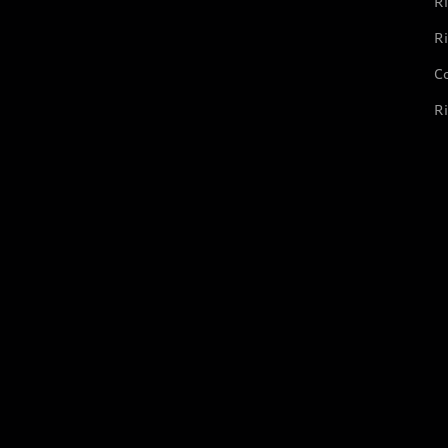
Ri
Ri
Co
Ri