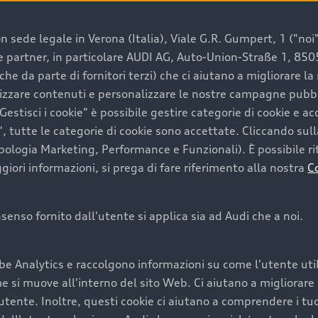
 sede legale in Verona (Italia), Viale G.R. Gumpert, 1 ("noi", 
e e partner, in particolare AUDI AG, Auto-Union-Straße 1, 85
e un’auto usata Audi
che da parte di fornitori terzi) che ci aiutano a migliorare l
lizzare contenuti e personalizzare le nostre campagne pubbli
estisci i cookie" è possibile gestire categorie di cookie e a
a convenienza, affidabilità e sostenibilità. Per fare un ac
, tutte le categorie di cookie sono accettate. Cliccando sull
lità del marchio. Audi offre l’auto usata perfetta tramite
ipologia Marketing, Performance e Funzionali). È possibile rit
ori informazioni, si prega di fare riferimento alla nostra
C
onsenso fornito dall'utente si applica sia ad Audi che a noi.
cquistare la tua prossima 
be Analytics e raccolgono informazioni su come l'utente utili
cquistare un’auto usata, oltre al prezzo e all'aspetto, son
si muove all'interno del sito Web. Ci aiutano a migliorare la
utente. Inoltre, questi cookie ci aiutano a comprendere i tuo
nde a uno stato migliore del veicolo e a una maggiore du