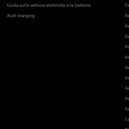
Guida sulle vetture elettriche e le batterie
Co
Audi charging
Au
Au
G
Fo
A
A
A
Au
A
A
C