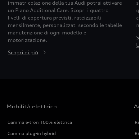
immatricolazione della tua Audi potrai attivare
s
un Piano Additional Care. Scopri i quattro
q
livelli di copertura previsti, rateizzabili
c
mensilmente, personalizzati secondo le tabelle
m
manutenzione di ogni modello e
S
motorizzazione.
U
Scopri di più
Mobilità elettrica
A
Gamma e-tron 100% elettrica
R
Gamma plug-in hybrid
Ri