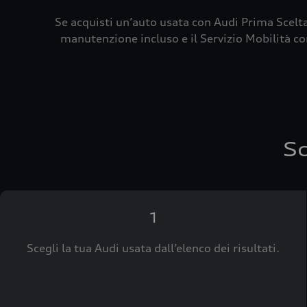
Se acquisti un’auto usata con Audi Prima Scelta
manutenzione incluso e il Servizio Mobilità con
Sc
1
Scegli la tua Audi usata dall’elenco dei risultati.