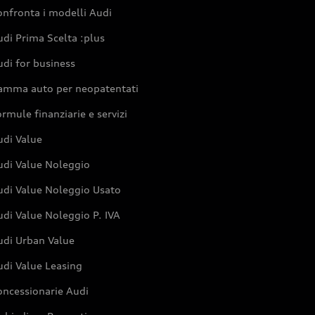
nfronta i modelli Audi
di Prima Scelta :plus
di for business
amma auto per neopatentati
rmule finanziarie e servizi
udi Value
udi Value Noleggio
udi Value Noleggio Usato
di Value Noleggio P. IVA
udi Urban Value
udi Value Leasing
oncessionarie Audi