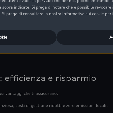
ell'utente vale sia per Audi che per noi, poiché entrambe le p
 completa della vettura certifica una manutenzione costa
ità sopra indicate. Si prega di notare che è possibile revocare
Si prega di consultare la nostra Informativa sui cookie per 
una buona conservazione evidenzia cura e attenzione del pr
componenti principali in ottimo stato garantiscono prestaz
iciale Audi che offre l’usato garantito tramite Audi Prima
ookie
Ac
 e coperto da garanzia fino a 4 anni per una maggiore tute
: efficienza e risparmio
osi vantaggi che ti assicurano:
nziosa, costi di gestione ridotti e zero emissioni locali,