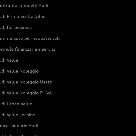
nfronta i modelli Audi
di Prima Scelta :plus
di for business
amma auto per neopatentati
rmule finanziarie e servizi
udi Value
udi Value Noleggio
udi Value Noleggio Usato
di Value Noleggio P. IVA
udi Urban Value
udi Value Leasing
oncessionarie Audi