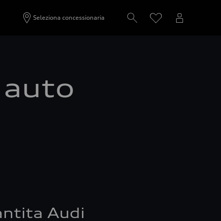
Seleziona concessionaria
a auto
ntita Audi