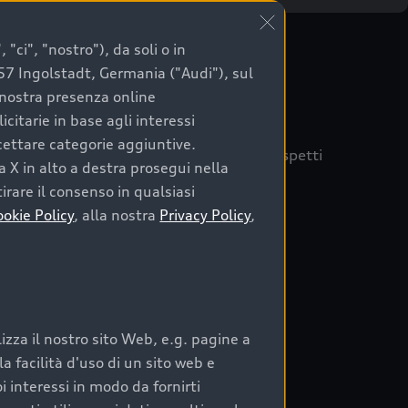
"ci", "nostro"), da soli o in
057 Ingolstadt, Germania ("Audi"), sul
a nostra presenza online
citarie in base agli interessi
ccettare categorie aggiuntive.
quisto sicuro, è essenziale considerare aspetti
a X in alto a destra prosegui nella
 Audi Prima Scelta :plus
irare il consenso in qualsiasi
ookie Policy
, alla nostra
Privacy Policy
,
auto
zza il nostro sito Web, e.g. pagine a
o:
 facilità d'uso di un sito web e
i interessi in modo da fornirti
rata nel tempo;