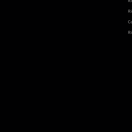
Ri
Ri
Co
Ri