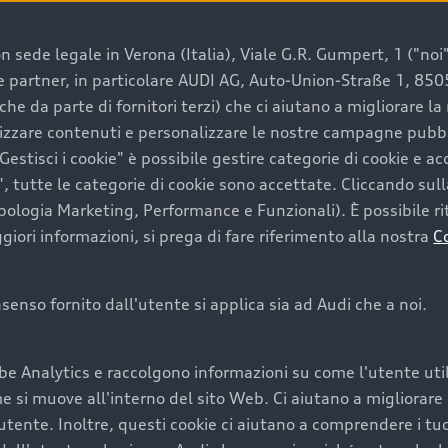
 sede legale in Verona (Italia), Viale G.R. Gumpert, 1 ("noi", 
e e partner, in particolare AUDI AG, Auto-Union-Straße 1, 85
e un’auto usata Audi
che da parte di fornitori terzi) che ci aiutano a migliorare l
lizzare contenuti e personalizzare le nostre campagne pubbli
estisci i cookie" è possibile gestire categorie di cookie e a
a convenienza, affidabilità e sostenibilità. Per fare un ac
, tutte le categorie di cookie sono accettate. Cliccando sull
lità del marchio. Audi offre l’auto usata perfetta tramite
ipologia Marketing, Performance e Funzionali). È possibile rit
ori informazioni, si prega di fare riferimento alla nostra
C
onsenso fornito dall'utente si applica sia ad Audi che a noi.
cquistare la tua prossima 
be Analytics e raccolgono informazioni su come l'utente utili
cquistare un’auto usata, oltre al prezzo e all'aspetto, son
si muove all'interno del sito Web. Ci aiutano a migliorare la
utente. Inoltre, questi cookie ci aiutano a comprendere i tuo
nde a uno stato migliore del veicolo e a una maggiore du