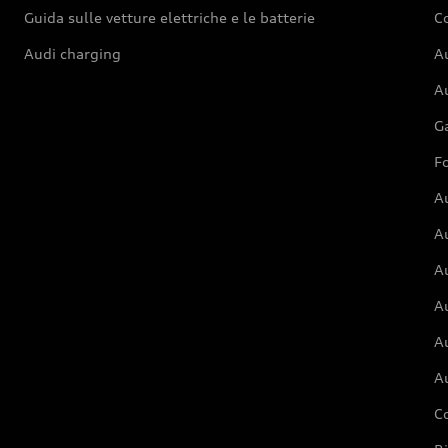
Guida sulle vetture elettriche e le batterie
Co
Audi charging
Au
Au
G
Fo
A
A
A
Au
A
A
C