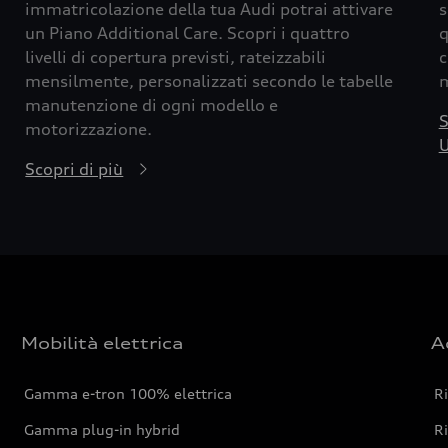
immatricolazione della tua Audi potrai attivare
s
un Piano Additional Care. Scopri i quattro
q
livelli di copertura previsti, rateizzabili
c
mensilmente, personalizzati secondo le tabelle
m
manutenzione di ogni modello e
S
motorizzazione.
U
Scopri di più
Mobilità elettrica
A
Gamma e-tron 100% elettrica
R
Gamma plug-in hybrid
Ri