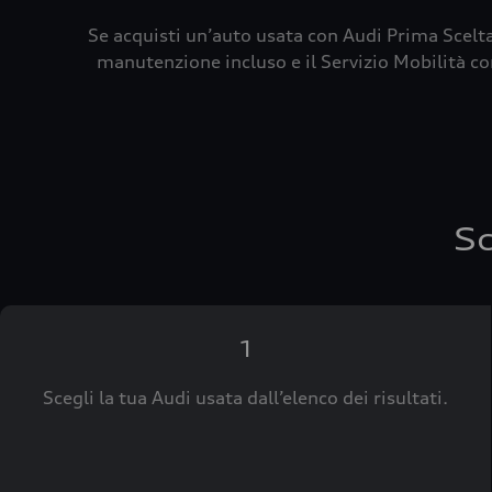
Se acquisti un’auto usata con Audi Prima Scelta
manutenzione incluso e il Servizio Mobilità con
Sc
1
Scegli la tua Audi usata dall’elenco dei risultati.