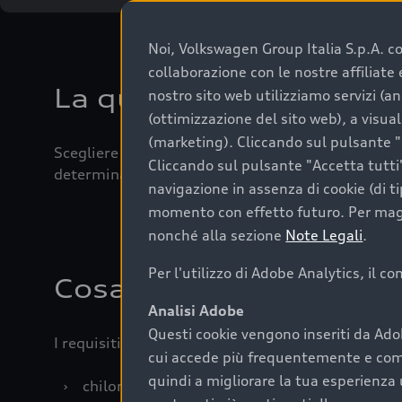
Noi, Volkswagen Group Italia S.p.A. con
collaborazione con le nostre affiliat
La qualità di acquistar
nostro sito web utilizziamo servizi (an
(ottimizzazione del sito web), a visua
(marketing). Cliccando sul pulsante "G
Scegliere un’auto usata è una decisione che coniug
Cliccando sul pulsante "Accetta tutti"
determinanti come la garanzia inclusa e l’affidabi
navigazione in assenza di cookie (di t
momento con effetto futuro. Per maggi
nonché alla sezione
Note Legali
.
Per l'utilizzo di Adobe Analytics, il c
Cosa sapere prima di a
Analisi Adobe
Questi cookie vengono inseriti da Ado
I requisiti fondamentali da considerare prima di a
cui accede più frequentemente e come 
quindi a migliorare la tua esperienza 
›
chilometraggio: un valore contenuto corrispo