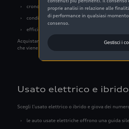
contenuti più pertinenti. Il consenso d
›
cronologia dei tagliandi: una documentazione
proprie analisi in relazione alle final
di performance in qualsiasi momento. 
›
condizioni della carrozzeria e degli interni: 
consenso.
›
efficienza meccanica: motore, trasmissione e 
Acquistare un’auto usata in una Concessionaria uff
Gestisci i c
che viene sottoposto a 110 controlli approfonditi
Usato elettrico e ibrido
Scegli l’usato elettrico o ibrido e giova dei numer
›
le auto usate elettriche offrono una guida sile