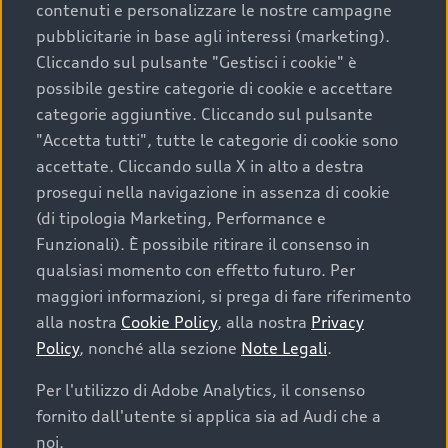
contenuti e personalizzare le nostre campagne
pubblicitarie in base agli interessi (marketing).
Scegliere un’auto usata è una decisione che coniuga
Cliccando sul pulsante "Gestisci i cookie" è
convenienza, affidabilità e sostenibilità. Per fare un
possibile gestire categorie di cookie e accettare
acquisto sicuro, è essenziale considerare aspetti
categorie aggiuntive. Cliccando sul pulsante
determinanti come la garanzia inclusa e l’affidabilità del
"Accetta tutti", tutte le categorie di cookie sono
marchio. Audi offre l’auto usata perfetta tramite Audi
accettate. Cliccando sulla X in alto a destra
Prima Scelta :plus
prosegui nella navigazione in assenza di cookie
(di tipologia Marketing, Performance e
Funzionali). È possibile ritirare il consenso in
qualsiasi momento con effetto futuro. Per
Cosa sapere prima di
maggiori informazioni, si prega di fare riferimento
acquistare la tua prossima
alla nostra
Cookie Policy
, alla nostra
Privacy
Policy
, nonché alla sezione
Note Legali
.
auto
Per l'utilizzo di Adobe Analytics, il consenso
fornito dall'utente si applica sia ad Audi che a
I requisiti fondamentali da considerare prima di
acquistare un’auto usata, oltre al prezzo e all'aspetto,
noi.