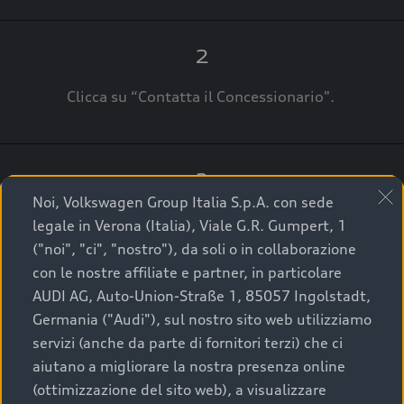
2
Clicca su “Contatta il Concessionario".
3
Noi, Volkswagen Group Italia S.p.A. con sede
A breve verrai ricontattato dal Customer Care
legale in Verona (Italia), Viale G.R. Gumpert, 1
Audi Center o direttamente dal Concessionario
("noi", "ci", "nostro"), da soli o in collaborazione
che ti supporterà per finalizzare la tua richiesta.
con le nostre affiliate e partner, in particolare
AUDI AG, Auto-Union-Straße 1, 85057 Ingolstadt,
Germania ("Audi"), sul nostro sito web utilizziamo
servizi (anche da parte di fornitori terzi) che ci
La qualità di acquistare
aiutano a migliorare la nostra presenza online
(ottimizzazione del sito web), a visualizzare
un’auto usata Audi