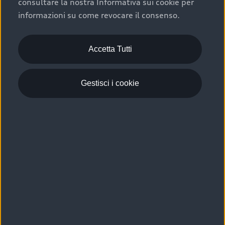
consultare la nostra Informativa sui cookie per
Scelta :plus, significa affidarsi ad un prodotto che viene
informazioni su come revocare il consenso.
sottoposto a 110 controlli approfonditi e coperto da
garanzia fino a 4 anni per una maggiore tutela del tuo
acquisto.
Accetta Tutti
Gestisci i cookie
Usato elettrico e ibrido:
efficienza e risparmio
Scegli l’usato elettrico o ibrido e giova dei numerosi
vantaggi che ti assicurano:
›
le auto usate elettriche offrono una guida silenziosa,
costi di gestione ridotti e zero emissioni locali,
›
mentre le auto usate ibride combinano efficienza e