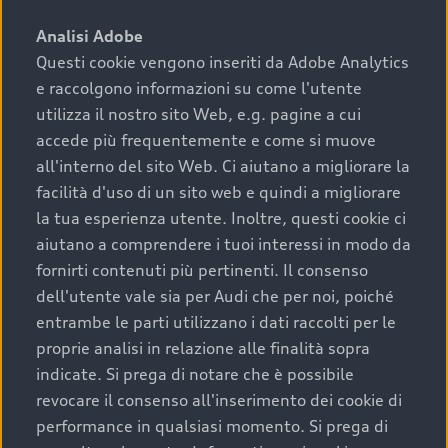
sono:
Analisi Adobe
Questi cookie vengono inseriti da Adobe Analytics
›
chilometraggio: un valore contenuto corrisponde a
e raccolgono informazioni su come l'utente
uno stato migliore del veicolo e a una maggiore
durata nel tempo;
utilizza il nostro sito Web, e.g. pagine a cui
accede più frequentemente e come si muove
›
cronologia dei tagliandi: una documentazione
all'interno del sito Web. Ci aiutano a migliorare la
completa della vettura certifica una manutenzione
facilità d'uso di un sito web e quindi a migliorare
costante e accurata;
la tua esperienza utente. Inoltre, questi cookie ci
›
condizioni della carrozzeria e degli interni: una
aiutano a comprendere i tuoi interessi in modo da
buona conservazione evidenzia cura e attenzione del
fornirti contenuti più pertinenti. Il consenso
precedente proprietario;
dell'utente vale sia per Audi che per noi, poiché
entrambe le parti utilizzano i dati raccolti per le
›
efficienza meccanica: motore, trasmissione e
proprie analisi in relazione alle finalità sopra
componenti principali in ottimo stato garantiscono
indicate. Si prega di notare che è possibile
prestazioni affidabili e sicure.
revocare il consenso all'inserimento dei cookie di
Acquistare un’auto usata in una Concessionaria ufficiale
performance in qualsiasi momento. Si prega di
Audi che offre l’usato garantito tramite Audi Prima