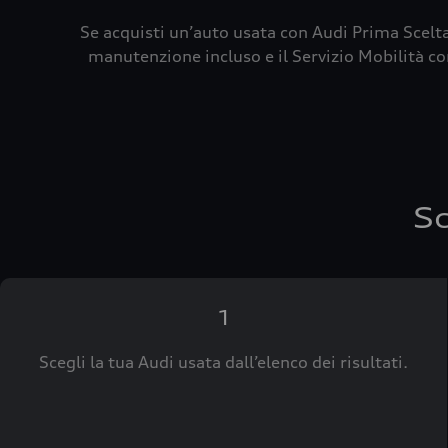
Se acquisti un’auto usata con Audi Prima Scelta
manutenzione incluso e il Servizio Mobilità con
Sc
1
Scegli la tua Audi usata dall’elenco dei risultati.