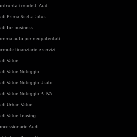
nfronta i modelli Audi
di Prima Scelta :plus
di for business
amma auto per neopatentati
rmule finanziarie e servizi
udi Value
udi Value Noleggio
udi Value Noleggio Usato
di Value Noleggio P. IVA
udi Urban Value
udi Value Leasing
oncessionarie Audi