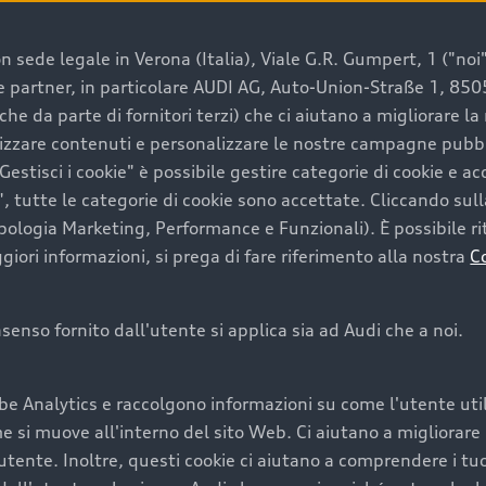
 sede legale in Verona (Italia), Viale G.R. Gumpert, 1 ("noi", 
e e partner, in particolare AUDI AG, Auto-Union-Straße 1, 85
e un’auto usata Audi
che da parte di fornitori terzi) che ci aiutano a migliorare l
lizzare contenuti e personalizzare le nostre campagne pubbli
estisci i cookie" è possibile gestire categorie di cookie e a
a convenienza, affidabilità e sostenibilità. Per fare un ac
, tutte le categorie di cookie sono accettate. Cliccando sull
lità del marchio. Audi offre l’auto usata perfetta tramite
ipologia Marketing, Performance e Funzionali). È possibile rit
ori informazioni, si prega di fare riferimento alla nostra
C
onsenso fornito dall'utente si applica sia ad Audi che a noi.
cquistare la tua prossima 
be Analytics e raccolgono informazioni su come l'utente utili
cquistare un’auto usata, oltre al prezzo e all'aspetto, son
si muove all'interno del sito Web. Ci aiutano a migliorare la
utente. Inoltre, questi cookie ci aiutano a comprendere i tuo
nde a uno stato migliore del veicolo e a una maggiore du