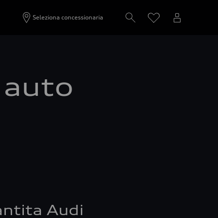
Seleziona concessionaria
a auto
ntita Audi