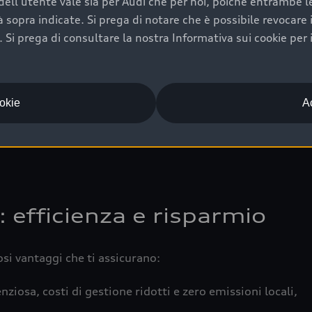
ell'utente vale sia per Audi che per noi, poiché entrambe le p
 completa della vettura certifica una manutenzione costa
ità sopra indicate. Si prega di notare che è possibile revocare
Si prega di consultare la nostra Informativa sui cookie per 
una buona conservazione evidenzia cura e attenzione del pr
componenti principali in ottimo stato garantiscono prestaz
iciale Audi che offre l’usato garantito tramite Audi Prima
ookie
Ac
 e coperto da garanzia fino a 4 anni per una maggiore tute
: efficienza e risparmio
osi vantaggi che ti assicurano:
nziosa, costi di gestione ridotti e zero emissioni locali,