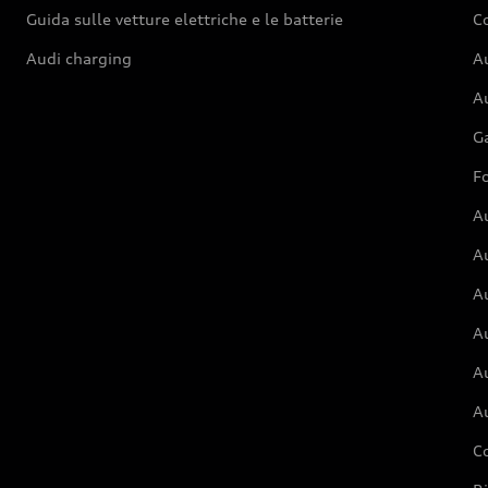
Guida sulle vetture elettriche e le batterie
Co
Audi charging
Au
Au
G
Fo
A
A
A
Au
A
A
C