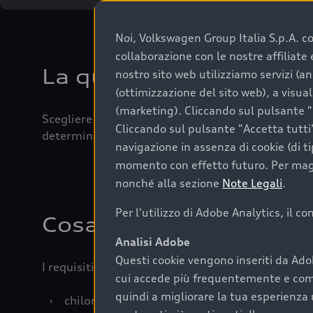
Noi, Volkswagen Group Italia S.p.A. con
collaborazione con le nostre affiliat
La qualità di acquistar
nostro sito web utilizziamo servizi (an
(ottimizzazione del sito web), a visua
(marketing). Cliccando sul pulsante "G
Scegliere un’auto usata è una decisione che coniug
Cliccando sul pulsante "Accetta tutti"
determinanti come la garanzia inclusa e l’affidabi
navigazione in assenza di cookie (di t
momento con effetto futuro. Per maggi
nonché alla sezione
Note Legali
.
Per l'utilizzo di Adobe Analytics, il c
Cosa sapere prima di a
Analisi Adobe
Questi cookie vengono inseriti da Ado
I requisiti fondamentali da considerare prima di a
cui accede più frequentemente e come 
quindi a migliorare la tua esperienza 
›
chilometraggio: un valore contenuto corrispo