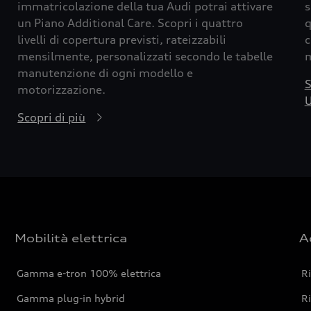
immatricolazione della tua Audi potrai attivare
s
un Piano Additional Care. Scopri i quattro
q
livelli di copertura previsti, rateizzabili
c
mensilmente, personalizzati secondo le tabelle
m
manutenzione di ogni modello e
S
motorizzazione.
U
Scopri di più
Mobilità elettrica
A
Gamma e-tron 100% elettrica
R
Gamma plug-in hybrid
Ri