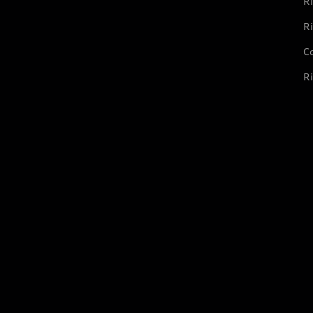
Ri
Ri
Co
Ri