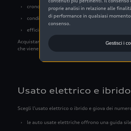
contenuti più pertinenti. Il consenso d
›
cronologia dei tagliandi: una documentazione
proprie analisi in relazione alle final
di performance in qualsiasi momento. 
›
condizioni della carrozzeria e degli interni: 
consenso.
›
efficienza meccanica: motore, trasmissione e 
Acquistare un’auto usata in una Concessionaria uff
Gestisci i c
che viene sottoposto a 110 controlli approfonditi
Usato elettrico e ibrido
Scegli l’usato elettrico o ibrido e giova dei numer
›
le auto usate elettriche offrono una guida sile