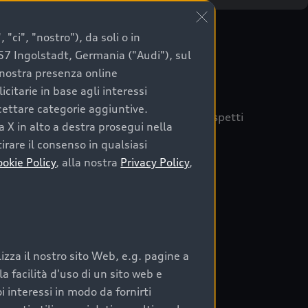
"ci", "nostro"), da soli o in
057 Ingolstadt, Germania ("Audi"), sul
a nostra presenza online
citarie in base agli interessi
ccettare categorie aggiuntive.
quisto sicuro, è essenziale considerare aspetti
a X in alto a destra prosegui nella
 Audi Prima Scelta :plus
irare il consenso in qualsiasi
ookie Policy
, alla nostra
Privacy Policy
,
auto
zza il nostro sito Web, e.g. pagine a
o:
 facilità d'uso di un sito web e
i interessi in modo da fornirti
rata nel tempo;