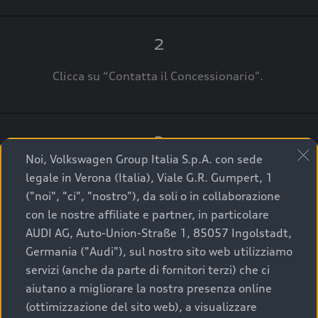
2
Clicca su “Contatta il Concessionario".
3
Noi, Volkswagen Group Italia S.p.A. con sede
A breve verrai ricontattato dal Customer Care
legale in Verona (Italia), Viale G.R. Gumpert, 1
Audi Center o direttamente dal Concessionario
("noi", "ci", "nostro"), da soli o in collaborazione
che ti supporterà per finalizzare la tua richiesta.
con le nostre affiliate e partner, in particolare
AUDI AG, Auto-Union-Straße 1, 85057 Ingolstadt,
Germania ("Audi"), sul nostro sito web utilizziamo
servizi (anche da parte di fornitori terzi) che ci
La qualità di acquistare
aiutano a migliorare la nostra presenza online
(ottimizzazione del sito web), a visualizzare
un’auto usata Audi