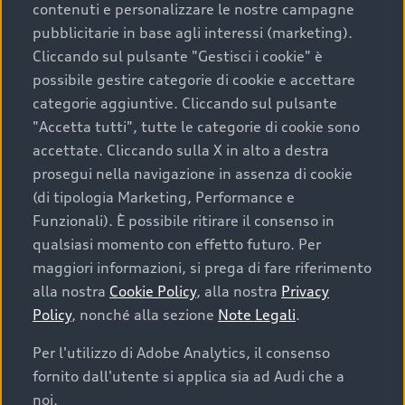
contenuti e personalizzare le nostre campagne
pubblicitarie in base agli interessi (marketing).
Scegliere un’auto usata è una decisione che coniuga
Cliccando sul pulsante "Gestisci i cookie" è
convenienza, affidabilità e sostenibilità. Per fare un
possibile gestire categorie di cookie e accettare
acquisto sicuro, è essenziale considerare aspetti
categorie aggiuntive. Cliccando sul pulsante
determinanti come la garanzia inclusa e l’affidabilità del
"Accetta tutti", tutte le categorie di cookie sono
marchio. Audi offre l’auto usata perfetta tramite Audi
accettate. Cliccando sulla X in alto a destra
Prima Scelta :plus
prosegui nella navigazione in assenza di cookie
(di tipologia Marketing, Performance e
Funzionali). È possibile ritirare il consenso in
qualsiasi momento con effetto futuro. Per
Cosa sapere prima di
maggiori informazioni, si prega di fare riferimento
acquistare la tua prossima
alla nostra
Cookie Policy
, alla nostra
Privacy
Policy
, nonché alla sezione
Note Legali
.
auto
Per l'utilizzo di Adobe Analytics, il consenso
fornito dall'utente si applica sia ad Audi che a
I requisiti fondamentali da considerare prima di
acquistare un’auto usata, oltre al prezzo e all'aspetto,
noi.