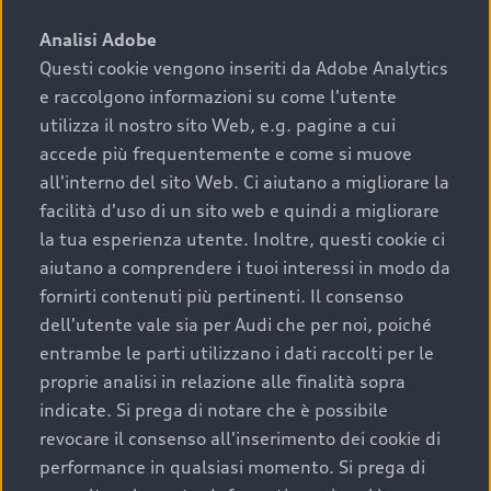
sono:
Analisi Adobe
Questi cookie vengono inseriti da Adobe Analytics
›
chilometraggio: un valore contenuto corrisponde a
e raccolgono informazioni su come l'utente
uno stato migliore del veicolo e a una maggiore
durata nel tempo;
utilizza il nostro sito Web, e.g. pagine a cui
accede più frequentemente e come si muove
›
cronologia dei tagliandi: una documentazione
all'interno del sito Web. Ci aiutano a migliorare la
completa della vettura certifica una manutenzione
facilità d'uso di un sito web e quindi a migliorare
costante e accurata;
la tua esperienza utente. Inoltre, questi cookie ci
›
condizioni della carrozzeria e degli interni: una
aiutano a comprendere i tuoi interessi in modo da
buona conservazione evidenzia cura e attenzione del
fornirti contenuti più pertinenti. Il consenso
precedente proprietario;
dell'utente vale sia per Audi che per noi, poiché
entrambe le parti utilizzano i dati raccolti per le
›
efficienza meccanica: motore, trasmissione e
proprie analisi in relazione alle finalità sopra
componenti principali in ottimo stato garantiscono
indicate. Si prega di notare che è possibile
prestazioni affidabili e sicure.
revocare il consenso all'inserimento dei cookie di
Acquistare un’auto usata in una Concessionaria ufficiale
performance in qualsiasi momento. Si prega di
Audi che offre l’usato garantito tramite Audi Prima