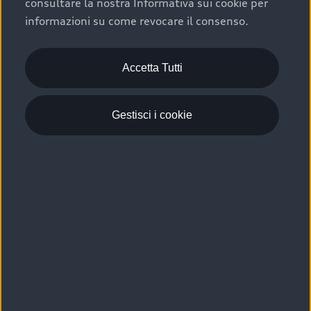
consultare la nostra Informativa sui cookie per
Scelta :plus, significa affidarsi ad un prodotto che viene
informazioni su come revocare il consenso.
sottoposto a 110 controlli approfonditi e coperto da
garanzia fino a 4 anni per una maggiore tutela del tuo
acquisto.
Accetta Tutti
Gestisci i cookie
Usato elettrico e ibrido:
efficienza e risparmio
Scegli l’usato elettrico o ibrido e giova dei numerosi
vantaggi che ti assicurano:
›
le auto usate elettriche offrono una guida silenziosa,
costi di gestione ridotti e zero emissioni locali,
›
mentre le auto usate ibride combinano efficienza e