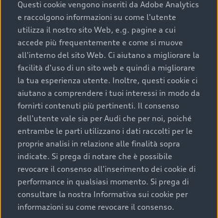
completare l’acquisto, sostituirla o restituirla.
Questi cookie vengono inseriti da Adobe Analytics
e raccolgono informazioni su come l'utente
Scopri di più
utilizza il nostro sito Web, e.g. pagine a cui
accede più frequentemente e come si muove
all'interno del sito Web. Ci aiutano a migliorare la
facilità d'uso di un sito web e quindi a migliorare
la tua esperienza utente. Inoltre, questi cookie ci
aiutano a comprendere i tuoi interessi in modo da
fornirti contenuti più pertinenti. Il consenso
dell'utente vale sia per Audi che per noi, poiché
entrambe le parti utilizzano i dati raccolti per le
proprie analisi in relazione alle finalità sopra
indicate. Si prega di notare che è possibile
Audi Premium Care
revocare il consenso all'inserimento dei cookie di
performance in qualsiasi momento. Si prega di
Per la tua nuova Audi, entro la data di
consultare la nostra Informativa sui cookie per
immatricolazione della vettura, puoi attivare il
informazioni su come revocare il consenso.
Piano Premium Care. Scopri i cinque diversi livelli