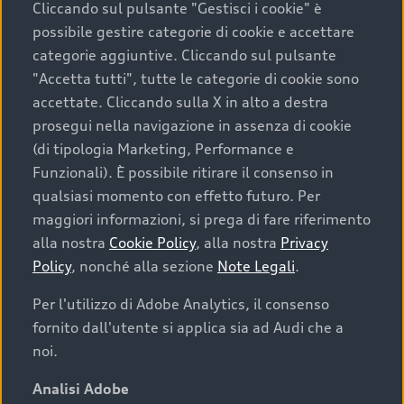
Cliccando sul pulsante "Gestisci i cookie" è
possibile gestire categorie di cookie e accettare
categorie aggiuntive. Cliccando sul pulsante
"Accetta tutti", tutte le categorie di cookie sono
accettate. Cliccando sulla X in alto a destra
prosegui nella navigazione in assenza di cookie
(di tipologia Marketing, Performance e
Funzionali). È possibile ritirare il consenso in
qualsiasi momento con effetto futuro. Per
maggiori informazioni, si prega di fare riferimento
Finanziare la tua Audi
alla nostra
Cookie Policy
, alla nostra
Privacy
Policy
, nonché alla sezione
Note Legali
.
Il primo passo verso l’emozione di guidare un’Audi
è comprarne una. Grazie ad Audi Financial
Per l'utilizzo di Adobe Analytics, il consenso
Services possiamo fornirti un’ampia gamma di
fornito dall'utente si applica sia ad Audi che a
opzioni di acquisto. Con Audi Value ti garantiamo
noi.
il valore futuro della tua Audi e, al termine del
finanziamento, tutta la libertà di scegliere se
Analisi Adobe