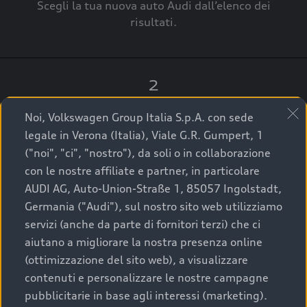
Scegli la tua nuova auto Audi dall’elenco dei
risultati.
2
Clicca su “Contatta il Concessionario”.
Noi, Volkswagen Group Italia S.p.A. con sede
legale in Verona (Italia), Viale G.R. Gumpert, 1
("noi", "ci", "nostro"), da soli o in collaborazione
con le nostre affiliate e partner, in particolare
3
AUDI AG, Auto-Union-Straße 1, 85057 Ingolstadt,
Germania ("Audi"), sul nostro sito web utilizziamo
A breve verrai ricontattato dal Customer Care
servizi (anche da parte di fornitori terzi) che ci
Audi Center o direttamente dal Concessionario
aiutano a migliorare la nostra presenza online
che ti supporterà per finalizzare la tua richiesta.
(ottimizzazione del sito web), a visualizzare
contenuti e personalizzare le nostre campagne
pubblicitarie in base agli interessi (marketing).