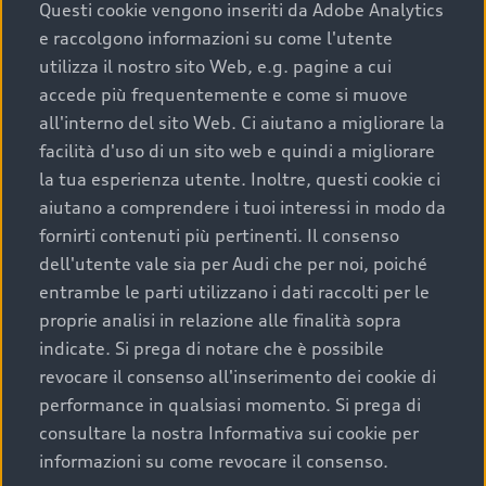
completare l’acquisto, sostituirla o restituirla.
Questi cookie vengono inseriti da Adobe Analytics
e raccolgono informazioni su come l'utente
Scopri di più
utilizza il nostro sito Web, e.g. pagine a cui
accede più frequentemente e come si muove
all'interno del sito Web. Ci aiutano a migliorare la
facilità d'uso di un sito web e quindi a migliorare
la tua esperienza utente. Inoltre, questi cookie ci
aiutano a comprendere i tuoi interessi in modo da
fornirti contenuti più pertinenti. Il consenso
dell'utente vale sia per Audi che per noi, poiché
entrambe le parti utilizzano i dati raccolti per le
proprie analisi in relazione alle finalità sopra
indicate. Si prega di notare che è possibile
Audi Premium Care
revocare il consenso all'inserimento dei cookie di
performance in qualsiasi momento. Si prega di
Per la tua nuova Audi, entro la data di
consultare la nostra Informativa sui cookie per
immatricolazione della vettura, puoi attivare il
informazioni su come revocare il consenso.
Piano Premium Care. Scopri i cinque diversi livelli