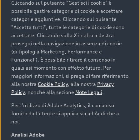
Cliccando sul pulsante "Gestisci i cookie" è
possibile gestire categorie di cookie e accettare
categorie aggiuntive. Cliccando sul pulsante
"Accetta tutti", tutte le categorie di cookie sono
accettate. Cliccando sulla X in alto a destra
prosegui nella navigazione in assenza di cookie
(di tipologia Marketing, Performance e
Funzionali). È possibile ritirare il consenso in
qualsiasi momento con effetto futuro. Per
maggiori informazioni, si prega di fare riferimento
Finanziare la tua Audi
alla nostra
Cookie Policy
, alla nostra
Privacy
Policy
, nonché alla sezione
Note Legali
.
Il primo passo verso l’emozione di guidare un’Audi
è comprarne una. Grazie ad Audi Financial
Per l'utilizzo di Adobe Analytics, il consenso
Services possiamo fornirti un’ampia gamma di
fornito dall'utente si applica sia ad Audi che a
opzioni di acquisto. Con Audi Value ti garantiamo
noi.
il valore futuro della tua Audi e, al termine del
finanziamento, tutta la libertà di scegliere se
Analisi Adobe